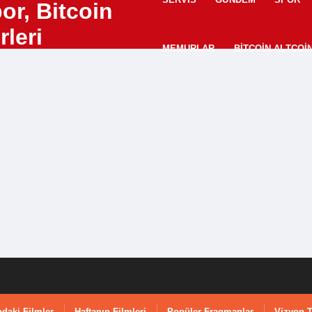
MEMURLAR
BITCOIN ALTCOI
daki Filmler
Haftanın Filmleri
Popüler Fragmanlar
Vizyon T