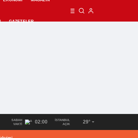
N
GAZETELER
SABAH
İSTANBUL
02:00
29°
VAKTI
AÇIK
akvimi