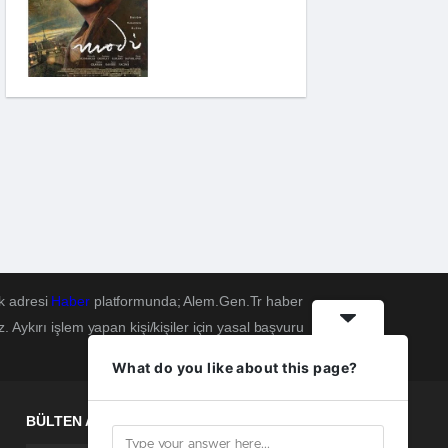
Pinokyo: Kanlı
Masal
İzci Takımı:
Şelalenin Peşinde
k adresi
Haber
platformunda; Alem.Gen.Tr haber
Aykırı işlem yapan kişi/kişiler için yasal başvuru
What do you like about this page?
BÜLTEN ABONELİĞİ