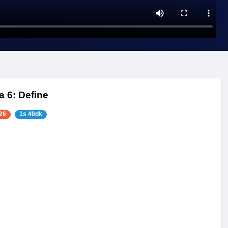
a 6: Define
26
1s 40dk