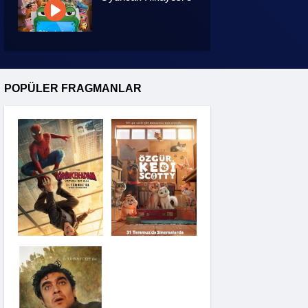
Özgür Kedi Scotty
POPÜLER FRAGMANLAR
Moana
Hannas 3
Saplantı
Modi: Deliliğin
Kanadında Üç Gün