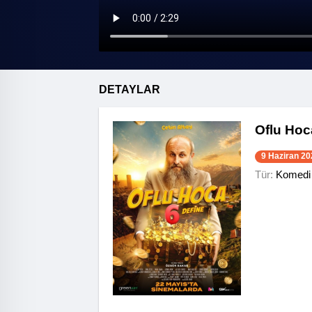
DETAYLAR
Oflu Hoc
9 Haziran 20
Tür:
Komedi