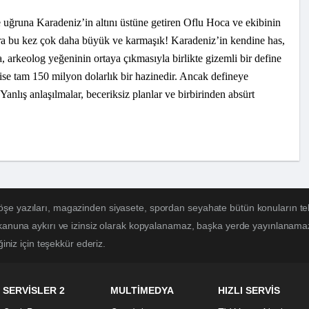
e uğruna Karadeniz’in altını üstüne getiren Oflu Hoca ve ekibinin
ra bu kez çok daha büyük ve karmaşık! Karadeniz’in kendine has,
, arkeolog yeğeninin ortaya çıkmasıyla birlikte gizemli bir define
 ise tam 150 milyon dolarlık bir hazinedir. Ancak defineye
anlış anlaşılmalar, beceriksiz planlar ve birbirinden absürt
öşe yazıları, magazinden siyasete, spordan seyahate bütün konuların te
 kanuna aykırı ve izinsiz olarak kopyalanamaz, başka yerde yayınlanamaz. 
ğiniz için teşekkür ederiz.
SERVİSLER 2
MULTİMEDYA
HIZLI SERVİS