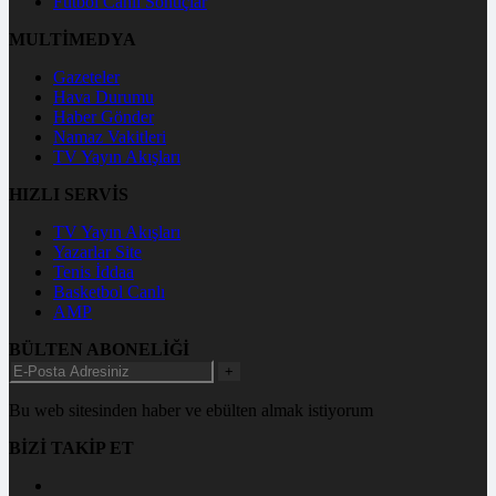
Futbol Canlı Sonuçlar
MULTİMEDYA
Gazeteler
Hava Durumu
Haber Gönder
Namaz Vakitleri
TV Yayın Akışları
HIZLI SERVİS
TV Yayın Akışları
Yazarlar Site
Tenis İddaa
Basketbol Canlı
AMP
BÜLTEN ABONELİĞİ
+
Bu web sitesinden haber ve ebülten almak istiyorum
BİZİ TAKİP ET