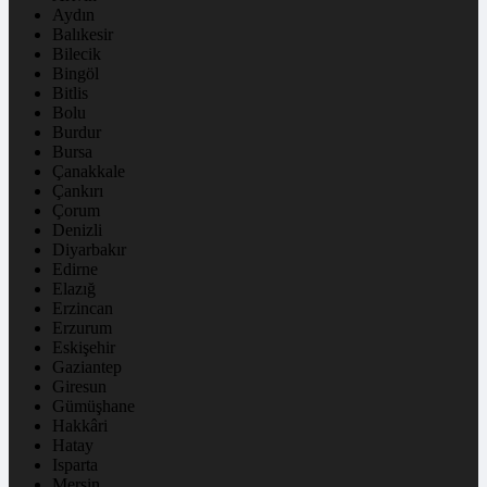
Aydın
Balıkesir
Bilecik
Bingöl
Bitlis
Bolu
Burdur
Bursa
Çanakkale
Çankırı
Çorum
Denizli
Diyarbakır
Edirne
Elazığ
Erzincan
Erzurum
Eskişehir
Gaziantep
Giresun
Gümüşhane
Hakkâri
Hatay
Isparta
Mersin