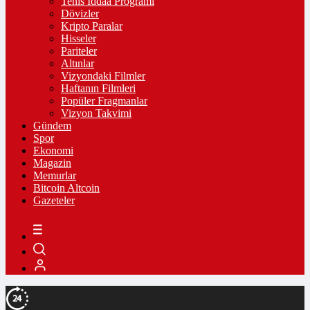
Tenis İddaa Programı
Dövizler
Kripto Paralar
Hisseler
Pariteler
Altınlar
Vizyondaki Filmler
Haftanın Filmleri
Popüler Fragmanlar
Vizyon Takvimi
Gündem
Spor
Ekonomi
Magazin
Memurlar
Bitcoin Altcoin
Gazeteler