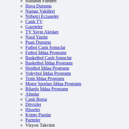
Haftanın Filmleri
Hava Durumu
Namaz Vakitleri
Nöbetçi Eczaneler
Canlı TV
Gazeteler
TV Yayın Akışları
Nasıl Yapılır
Puan Durumu
Futbol Canlı Sonuçlar
Futbol İddaa Programı
Basketbol Canlı Sonuçlar
Basketbol İddaa Programı
Hentbol İddaa Programı
Voleybol İddaa Programı
Tenis İddaa Programı
Motor Sporları İddaa Programı
Bilardo İddaa Programı
Altınlar
Canlı Borsa
Dövizler
Hisseler
Kripto Paralar
Pariteler
Vizyon Takvimi