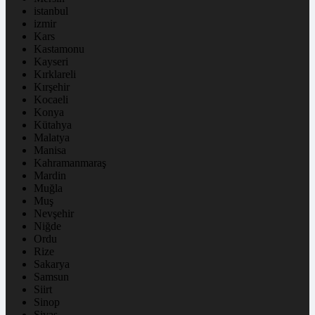
istanbul
izmir
Kars
Kastamonu
Kayseri
Kırklareli
Kırşehir
Kocaeli
Konya
Kütahya
Malatya
Manisa
Kahramanmaraş
Mardin
Muğla
Muş
Nevşehir
Niğde
Ordu
Rize
Sakarya
Samsun
Siirt
Sinop
Sivas