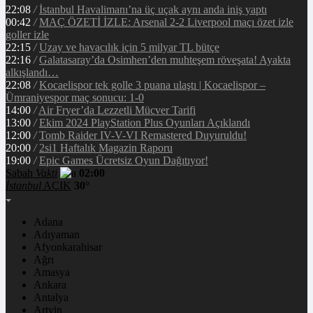
22:08
/
İstanbul Havalimanı’na üç uçak aynı anda iniş yaptı
00:42
/
MAÇ ÖZETİ İZLE: Arsenal 2-2 Liverpool maçı özet izle
goller izle
22:15
/
Uzay ve havacılık için 5 milyar TL bütçe
22:16
/
Galatasaray’da Osimhen’den muhteşem röveşata! Ayakta
alkışlandı…
22:08
/
Kocaelispor tek golle 3 puana ulaştı | Kocaelispor –
Ümraniyespor maç sonucu: 1-0
14:00
/
Air Fryer’da Lezzetli Mücver Tarifi
13:00
/
Ekim 2024 PlayStation Plus Oyunları Açıklandı
12:00
/
Tomb Raider IV-V-VI Remastered Duyuruldu!
20:00
/
2si1 Haftalık Magazin Raporu
19:00
/
Epic Games Ücretsiz Oyun Dağıtıyor!
Sabah
Vakti
02:00
İstanbul
AÇIK
30°
Adana
Adıyaman
Afyonkarahisar
Ağrı
Amasya
Ankara
Antalya
Artvin