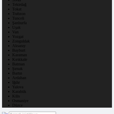
Tekirdağ
Tokat
Trabzon
Tunceli
Şanlıurfa
Uşak
Van
Yozgat
Zonguldak
Aksaray
Bayburt
Karaman
Kırıkkale
Batman
Şırnak
Bartın
Ardahan
Iğdır
Yalova
Karabük
Kilis
Osmaniye
Düzce