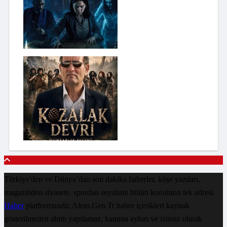
Türkiye'den ve Dünya’dan son dakika haberler, köşe yazıları,
magazinden siyasete, spordan seyahate bütün konuların tek adresi
Haber
platformunda; Alem.Gen.Tr haber içerikleri kaynak
gösterilmeden alıntı yapılamaz, kanuna aykırı ve izinsiz olarak