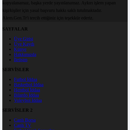
kopyalanamaz, başka yerde yayınlanamaz. Aykırı işlem yapan
kişi/kişiler için yasal başvuru hakkı saklı tutulmaktadır.
Alem.Gen.Tr'i tercih ettiğiniz için teşekkür ederiz.
SAYFALAR
Üye Girişi
Üye Kaydı
Künye
Hakkımızda
İletişim
SERVİSLER
Futbol İddaa
Basketbol İddaa
Hentbol İddaa
Bilardo İddaa
Voleybol İddaa
SERVİSLER 2
Canlı Borsa
Canlı TV