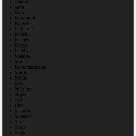
istanbul
izmir
Kars
Kastamonu
Kayseri
Kırklareli
Kırşehir
Kocaeli
Konya
Kütahya
Malatya
Manisa
Kahramanmaraş
Mardin
Muğla
Muş
Nevşehir
Niğde
Ordu
Rize
Sakarya
Samsun
Siirt
Sinop
Sivas