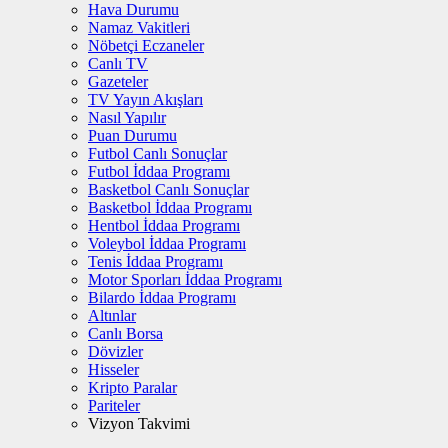
Hava Durumu
Namaz Vakitleri
Nöbetçi Eczaneler
Canlı TV
Gazeteler
TV Yayın Akışları
Nasıl Yapılır
Puan Durumu
Futbol Canlı Sonuçlar
Futbol İddaa Programı
Basketbol Canlı Sonuçlar
Basketbol İddaa Programı
Hentbol İddaa Programı
Voleybol İddaa Programı
Tenis İddaa Programı
Motor Sporları İddaa Programı
Bilardo İddaa Programı
Altınlar
Canlı Borsa
Dövizler
Hisseler
Kripto Paralar
Pariteler
Vizyon Takvimi