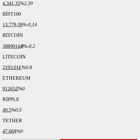
4.341,35
%2,39
BİST100
13.779,39
%-0,14
BİTCOİN
3089014
฿
%-0.2
LİTECOİN
2193.01
Ł
%0.8
ETHEREUM
91265
Ξ
%0
RİPPLE
49.5
%0.5
TETHER
47.66
$
%0