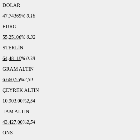
DOLAR
47,7436
$
% 0.18
EURO
55,2510
€
% 0.32
STERLİN
64,4811
£
% 0.38
GRAM ALTIN
6.660,55
%2,59
ÇEYREK ALTIN
10.903,00
%2,54
TAM ALTIN
43.427,00
%2,54
ONS