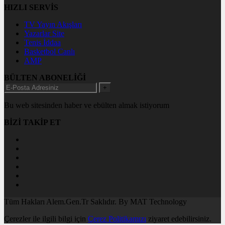
HIZLI SERVİS
TV Yayın Akışları
Yazarlar Site
Tenis İddaa
Basketbol Canlı
AMP
BÜLTEN ABONELİĞİ
+
Bu web sitesinden haber ve ebülten almak istiyorum
BİZİ TAKİP ET
Tüm Hakları Alem.Gen.Tr Saklıdır. By MAT Technology
Çerezler ile ilgili bilgi için
Çerez Politikamızı
ziyaret edebilirsiniz.