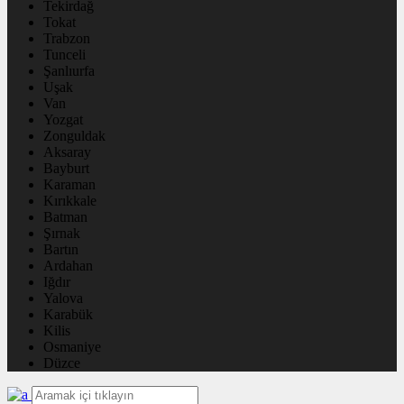
Tekirdağ
Tokat
Trabzon
Tunceli
Şanlıurfa
Uşak
Van
Yozgat
Zonguldak
Aksaray
Bayburt
Karaman
Kırıkkale
Batman
Şırnak
Bartın
Ardahan
Iğdır
Yalova
Karabük
Kilis
Osmaniye
Düzce