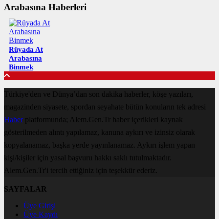
Arabasına Haberleri
Rüyada At
Arabasına
Binmek
Türkiye'den ve Dünya’dan son dakika haberler, köşe yazıları,
magazinden siyasete, spordan seyahate bütün konuların tek adresi
Haber
platformunda; Alem.Gen.Tr haber içerikleri kaynak
gösterilmeden alıntı yapılamaz, kanuna aykırı ve izinsiz olarak
kopyalanamaz, başka yerde yayınlanamaz. Aykırı işlem yapan
kişi/kişiler için yasal başvuru hakkı saklı tutulmaktadır.
Alem.Gen.Tr'i tercih ettiğiniz için teşekkür ederiz.
SAYFALAR
Üye Girişi
Üye Kaydı