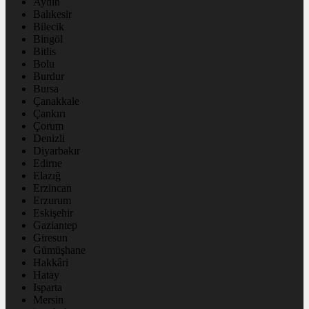
Aydın
Balıkesir
Bilecik
Bingöl
Bitlis
Bolu
Burdur
Bursa
Çanakkale
Çankırı
Çorum
Denizli
Diyarbakır
Edirne
Elazığ
Erzincan
Erzurum
Eskişehir
Gaziantep
Giresun
Gümüşhane
Hakkâri
Hatay
Isparta
Mersin