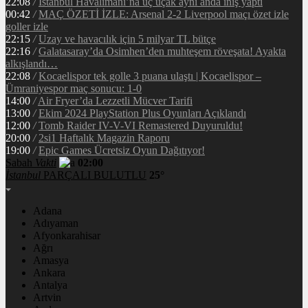
22:08
/
İstanbul Havalimanı’na üç uçak aynı anda iniş yaptı
00:42
/
MAÇ ÖZETİ İZLE: Arsenal 2-2 Liverpool maçı özet izle
goller izle
22:15
/
Uzay ve havacılık için 5 milyar TL bütçe
22:16
/
Galatasaray’da Osimhen’den muhteşem röveşata! Ayakta
alkışlandı…
22:08
/
Kocaelispor tek golle 3 puana ulaştı | Kocaelispor –
Ümraniyespor maç sonucu: 1-0
14:00
/
Air Fryer’da Lezzetli Mücver Tarifi
13:00
/
Ekim 2024 PlayStation Plus Oyunları Açıklandı
12:00
/
Tomb Raider IV-V-VI Remastered Duyuruldu!
20:00
/
2si1 Haftalık Magazin Raporu
19:00
/
Epic Games Ücretsiz Oyun Dağıtıyor!
Sabah
Vakti
02:00
İstanbul
PARÇALI BULUTLU
25°
Adana
Adıyaman
Afyonkarahisar
Ağrı
Amasya
Ankara
Antalya
Artvin