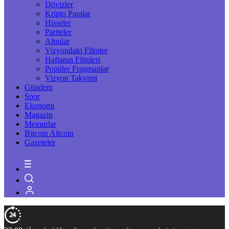
Dövizler
Kripto Paralar
Hisseler
Pariteler
Altınlar
Vizyondaki Filmler
Haftanın Filmleri
Popüler Fragmanlar
Vizyon Takvimi
Gündem
Spor
Ekonomi
Magazin
Memurlar
Bitcoin Altcoin
Gazeteler