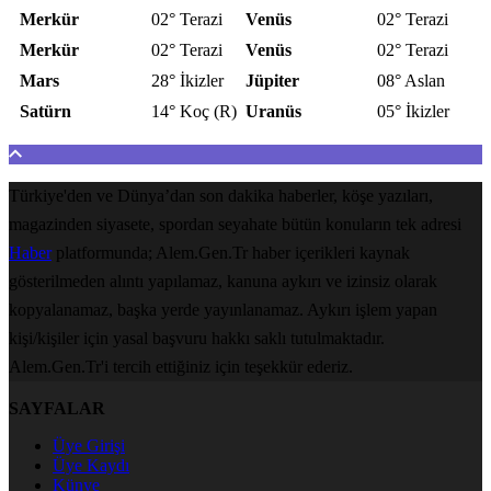
Merkür
02° Terazi
Venüs
02° Terazi
Merkür
02° Terazi
Venüs
02° Terazi
Mars
28° İkizler
Jüpiter
08° Aslan
Satürn
14° Koç (R)
Uranüs
05° İkizler
Türkiye'den ve Dünya’dan son dakika haberler, köşe yazıları,
magazinden siyasete, spordan seyahate bütün konuların tek adresi
Haber
platformunda; Alem.Gen.Tr haber içerikleri kaynak
gösterilmeden alıntı yapılamaz, kanuna aykırı ve izinsiz olarak
kopyalanamaz, başka yerde yayınlanamaz. Aykırı işlem yapan
kişi/kişiler için yasal başvuru hakkı saklı tutulmaktadır.
Alem.Gen.Tr'i tercih ettiğiniz için teşekkür ederiz.
SAYFALAR
Üye Girişi
Üye Kaydı
Künye