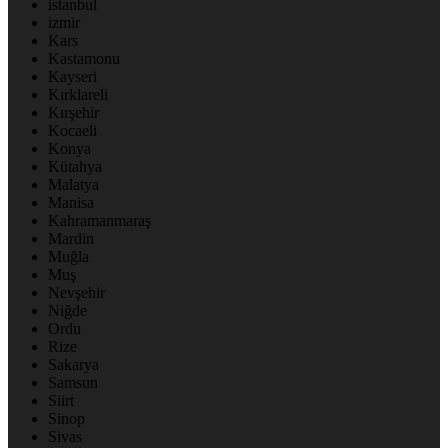
istanbul
izmir
Kars
Kastamonu
Kayseri
Kırklareli
Kırşehir
Kocaeli
Konya
Kütahya
Malatya
Manisa
Kahramanmaraş
Mardin
Muğla
Muş
Nevşehir
Niğde
Ordu
Rize
Sakarya
Samsun
Siirt
Sinop
Sivas