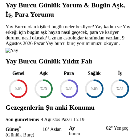
Yay Burcu Günlük Yorum & Bugün Aşk,
İş, Para Yorumu
Yay Burcu olan kişileri bugün neler bekliyor? Yay kadını ve Yay
erkeği için bugün aşk hayatı nasıl geçecek, para ve kariyer
durumu nasıl olacak? Uzman astrologlar tarafından yazılan, 9
Ağustos 2026 Pazar Yay burcu burç yorumumuzu okuyun.
Yay Burcu Günlük Yıldız Falı
Genel
Aşk
Para
Sağlık
İş
%65
%55
%65
%65
%55
Gezegenlerin Şu anki Konumu
Son güncelleme:
9 Ağustos Pazar 15:19
*
Ay
02°
Yengeç
Güneş
16° Aslan
burcu
(
Günlük Burç
)