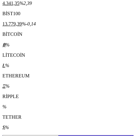
4.341,35
%2,39
BİST100
13.779,39
%-0,14
BİTCOİN
฿
%
LİTECOİN
Ł
%
ETHEREUM
Ξ
%
RİPPLE
%
TETHER
$
%