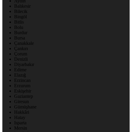
Aydın
Balıkesir
Bilecik
Bingöl
Bitlis
Bolu
Burdur
Bursa
Çanakkale
Çankırı
Çorum
Denizli
Diyarbakır
Edirne
Elazığ
Erzincan
Erzurum
Eskişehir
Gaziantep
Giresun
Gümüşhane
Hakkâri
Hatay
Isparta
Mersin