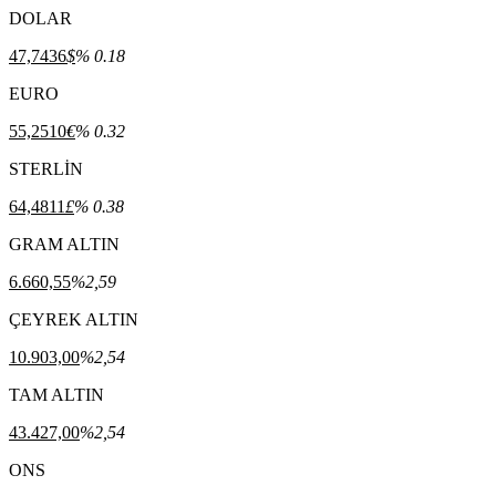
DOLAR
47,7436
$
% 0.18
EURO
55,2510
€
% 0.32
STERLİN
64,4811
£
% 0.38
GRAM ALTIN
6.660,55
%2,59
ÇEYREK ALTIN
10.903,00
%2,54
TAM ALTIN
43.427,00
%2,54
ONS