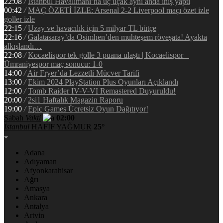
22:08
/
İstanbul Havalimanı’na üç uçak aynı anda iniş yaptı
00:42
/
MAÇ ÖZETİ İZLE: Arsenal 2-2 Liverpool maçı özet izle
goller izle
22:15
/
Uzay ve havacılık için 5 milyar TL bütçe
22:16
/
Galatasaray’da Osimhen’den muhteşem röveşata! Ayakta
alkışlandı…
22:08
/
Kocaelispor tek golle 3 puana ulaştı | Kocaelispor –
Ümraniyespor maç sonucu: 1-0
14:00
/
Air Fryer’da Lezzetli Mücver Tarifi
13:00
/
Ekim 2024 PlayStation Plus Oyunları Açıklandı
12:00
/
Tomb Raider IV-V-VI Remastered Duyuruldu!
20:00
/
2si1 Haftalık Magazin Raporu
19:00
/
Epic Games Ücretsiz Oyun Dağıtıyor!
Sabah
Vakti
02:00
İstanbul
HAFİF YAĞMUR
25°
Adana
Adıyaman
Afyonkarahisar
Ağrı
Amasya
Ankara
Antalya
Artvin