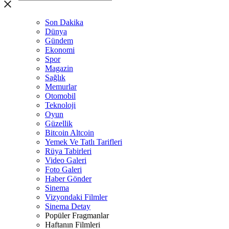
Son Dakika
Dünya
Gündem
Ekonomi
Spor
Magazin
Sağlık
Memurlar
Otomobil
Teknoloji
Oyun
Güzellik
Bitcoin Altcoin
Yemek Ve Tatlı Tarifleri
Rüya Tabirleri
Video Galeri
Foto Galeri
Haber Gönder
Sinema
Vizyondaki Filmler
Sinema Detay
Popüler Fragmanlar
Haftanın Filmleri