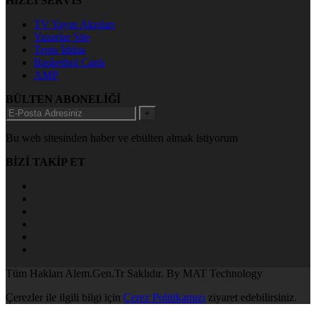
HIZLI SERVİS
TV Yayın Akışları
Yazarlar Site
Tenis İddaa
Basketbol Canlı
AMP
BÜLTEN ABONELİĞİ
+
Bu web sitesinden haber ve ebülten almak istiyorum
BİZİ TAKİP ET
Tüm Hakları Alem.Gen.Tr Saklıdır. By MAT Technology
Çerezler ile ilgili bilgi için
Çerez Politikamızı
ziyaret edebilirsiniz.