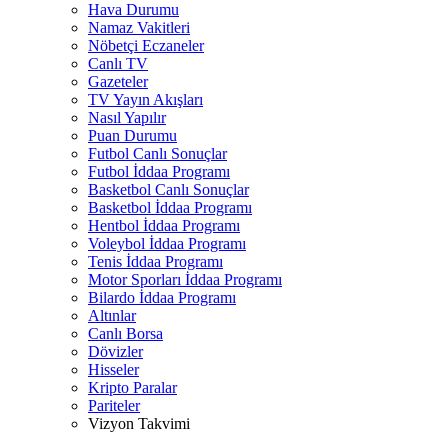
Hava Durumu
Namaz Vakitleri
Nöbetçi Eczaneler
Canlı TV
Gazeteler
TV Yayın Akışları
Nasıl Yapılır
Puan Durumu
Futbol Canlı Sonuçlar
Futbol İddaa Programı
Basketbol Canlı Sonuçlar
Basketbol İddaa Programı
Hentbol İddaa Programı
Voleybol İddaa Programı
Tenis İddaa Programı
Motor Sporları İddaa Programı
Bilardo İddaa Programı
Altınlar
Canlı Borsa
Dövizler
Hisseler
Kripto Paralar
Pariteler
Vizyon Takvimi