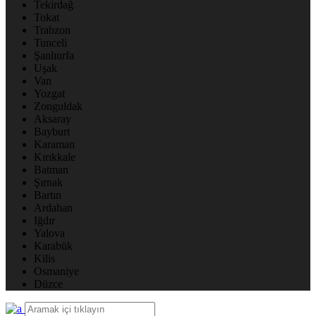
Tekirdağ
Tokat
Trabzon
Tunceli
Şanlıurfa
Uşak
Van
Yozgat
Zonguldak
Aksaray
Bayburt
Karaman
Kırıkkale
Batman
Şırnak
Bartın
Ardahan
Iğdır
Yalova
Karabük
Kilis
Osmaniye
Düzce