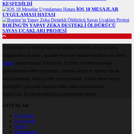
KEŞFEDILDI
IOS 18 MESAJLAR
UYGULAMASI HATASI
BOEING’IN YAPAY ZEKA DESTEKLI ÖLDÜRÜCÜ
SAVAŞ UÇAKLARI PROJESI
Türkiye'den ve Dünya’dan son dakika haberler, köşe yazıları,
magazinden siyasete, spordan seyahate bütün konuların tek adresi
Haber
platformunda; Alem.Gen.Tr haber içerikleri kaynak
gösterilmeden alıntı yapılamaz, kanuna aykırı ve izinsiz olarak
kopyalanamaz, başka yerde yayınlanamaz. Aykırı işlem yapan
kişi/kişiler için yasal başvuru hakkı saklı tutulmaktadır.
Alem.Gen.Tr'i tercih ettiğiniz için teşekkür ederiz.
SAYFALAR
Üye Girişi
Üye Kaydı
Künye
Hakkımızda