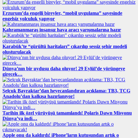
Erzurum’da engelli bireyler, “mobil uygulama” sayesinde
engelsiz yolculuk yapıyor
Kahramanmaraş insansız hava aracı yarışmalarına hazır
Karabük’te “gürültü haritaları” çıkarılıp sessiz şehir modeli
oluşturulacak
Dünya’nın bir uydusu daha oluyor! 29 Eylül’de yörüngeye
girecek…
Selçuk Bayraktar’dan heyecanlandıran açıklama: TB3, TCG
Anadolu’dan kalkışa hazırlanıyor!
Tarihin ilk özel yürüyüşü tamamlandı! Polaris Dawn Misyonu
Dünya’ya indi…
Apple onu da kaldırdı! iPhone’ların kutusundan artık o