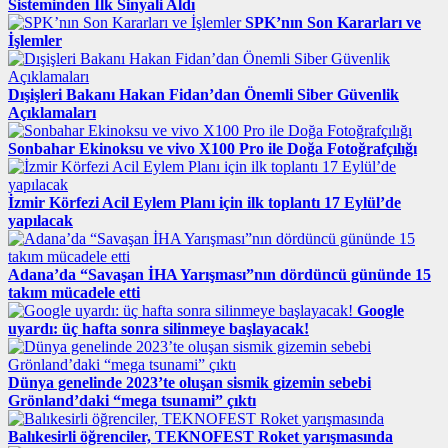
Sisteminden İlk Sinyali Aldı
SPK’nın Son Kararları ve
İşlemler
Dışişleri Bakanı Hakan Fidan’dan Önemli Siber Güvenlik
Açıklamaları
Sonbahar Ekinoksu ve vivo X100 Pro ile Doğa Fotoğrafçılığı
İzmir Körfezi ​​​Acil Eylem Planı için ilk toplantı 17 Eylül’de
yapılacak
Adana’da “Savaşan İHA Yarışması”nın dördüncü gününde 15
takım mücadele etti
Google
uyardı: üç hafta sonra silinmeye başlayacak!
Dünya genelinde 2023’te oluşan sismik gizemin sebebi
Grönland’daki “mega tsunami” çıktı
Balıkesirli öğrenciler, TEKNOFEST Roket yarışmasında