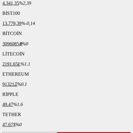
4.341,35
%2,39
BİST100
13.779,39
%-0,14
BİTCOİN
3096085
฿
%0
LİTECOİN
2191.65
Ł
%1.1
ETHEREUM
91321
Ξ
%0.1
RİPPLE
49.47
%1.6
TETHER
47.67
$
%0