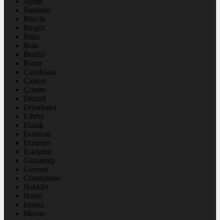
Aydın
Balıkesir
Bilecik
Bingöl
Bitlis
Bolu
Burdur
Bursa
Çanakkale
Çankırı
Çorum
Denizli
Diyarbakır
Edirne
Elazığ
Erzincan
Erzurum
Eskişehir
Gaziantep
Giresun
Gümüşhane
Hakkâri
Hatay
Isparta
Mersin