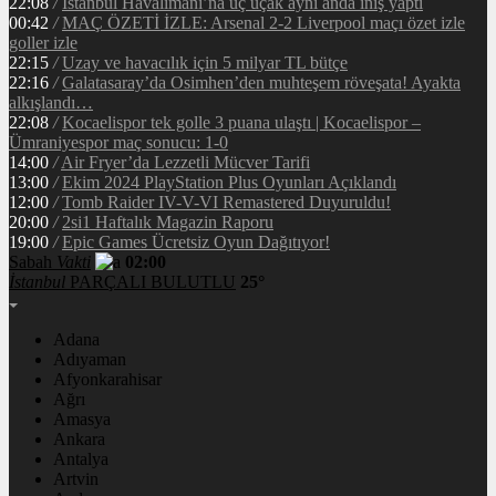
22:08
/
İstanbul Havalimanı’na üç uçak aynı anda iniş yaptı
00:42
/
MAÇ ÖZETİ İZLE: Arsenal 2-2 Liverpool maçı özet izle
goller izle
22:15
/
Uzay ve havacılık için 5 milyar TL bütçe
22:16
/
Galatasaray’da Osimhen’den muhteşem röveşata! Ayakta
alkışlandı…
22:08
/
Kocaelispor tek golle 3 puana ulaştı | Kocaelispor –
Ümraniyespor maç sonucu: 1-0
14:00
/
Air Fryer’da Lezzetli Mücver Tarifi
13:00
/
Ekim 2024 PlayStation Plus Oyunları Açıklandı
12:00
/
Tomb Raider IV-V-VI Remastered Duyuruldu!
20:00
/
2si1 Haftalık Magazin Raporu
19:00
/
Epic Games Ücretsiz Oyun Dağıtıyor!
Sabah
Vakti
02:00
İstanbul
PARÇALI BULUTLU
25°
Adana
Adıyaman
Afyonkarahisar
Ağrı
Amasya
Ankara
Antalya
Artvin