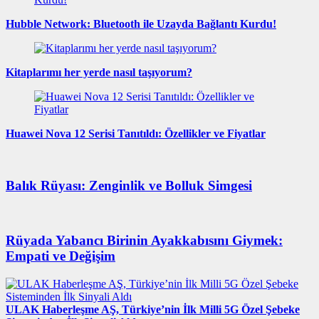
Hubble Network: Bluetooth ile Uzayda Bağlantı Kurdu!
Kitaplarımı her yerde nasıl taşıyorum?
Huawei Nova 12 Serisi Tanıtıldı: Özellikler ve Fiyatlar
Balık Rüyası: Zenginlik ve Bolluk Simgesi
Rüyada Yabancı Birinin Ayakkabısını Giymek:
Empati ve Değişim
ULAK Haberleşme AŞ, Türkiye’nin İlk Milli 5G Özel Şebeke