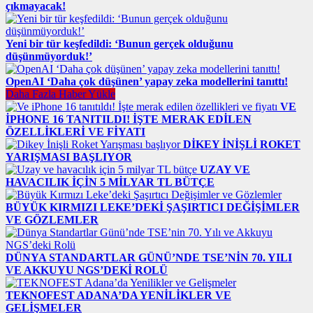
çıkmayacak!
Yeni bir tür keşfedildi: ‘Bunun gerçek olduğunu
düşünmüyorduk!’
OpenAI ‘Daha çok düşünen’ yapay zeka modellerini tanıttı!
Daha Fazla Haber Yükle
VE
IPHONE 16 TANITILDI! İŞTE MERAK EDILEN
ÖZELLIKLERI VE FIYATI
DIKEY İNIŞLI ROKET
YARIŞMASI BAŞLIYOR
UZAY VE
HAVACILIK IÇIN 5 MILYAR TL BÜTÇE
BÜYÜK KIRMIZI LEKE’DEKI ŞAŞIRTICI DEĞIŞIMLER
VE GÖZLEMLER
DÜNYA STANDARTLAR GÜNÜ’NDE TSE’NIN 70. YILI
VE AKKUYU NGS’DEKI ROLÜ
TEKNOFEST ADANA’DA YENILIKLER VE
GELIŞMELER