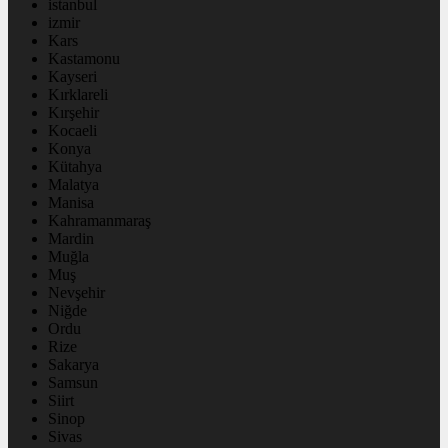
istanbul
izmir
Kars
Kastamonu
Kayseri
Kırklareli
Kırşehir
Kocaeli
Konya
Kütahya
Malatya
Manisa
Kahramanmaraş
Mardin
Muğla
Muş
Nevşehir
Niğde
Ordu
Rize
Sakarya
Samsun
Siirt
Sinop
Sivas