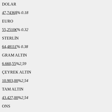
DOLAR
47,7436
$
% 0.18
EURO
55,2510
€
% 0.32
STERLİN
64,4811
£
% 0.38
GRAM ALTIN
6.660,55
%2,59
ÇEYREK ALTIN
10.903,00
%2,54
TAM ALTIN
43.427,00
%2,54
ONS