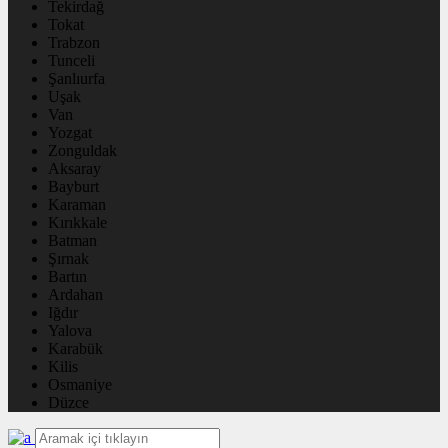
Tekirdağ
Tokat
Trabzon
Tunceli
Şanlıurfa
Uşak
Van
Yozgat
Zonguldak
Aksaray
Bayburt
Karaman
Kırıkkale
Batman
Şırnak
Bartın
Ardahan
Iğdır
Yalova
Karabük
Kilis
Osmaniye
Düzce