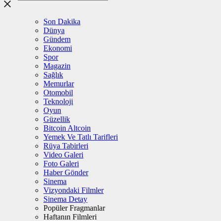
Son Dakika
Dünya
Gündem
Ekonomi
Spor
Magazin
Sağlık
Memurlar
Otomobil
Teknoloji
Oyun
Güzellik
Bitcoin Altcoin
Yemek Ve Tatlı Tarifleri
Rüya Tabirleri
Video Galeri
Foto Galeri
Haber Gönder
Sinema
Vizyondaki Filmler
Sinema Detay
Popüler Fragmanlar
Haftanın Filmleri