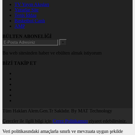
TV Yayın Akışları
Yazarlar Site
Tenis İddaa
Basketbol Canlı
AMP
BÜLTEN ABONELİĞİ
+
Bu web sitesinden haber ve ebülten almak istiyorum
BİZİ TAKİP ET
Tüm Hakları Alem.Gen.Tr Saklıdır. By MAT Technology
Çerezler ile ilgili bilgi için
Çerez Politikamızı
ziyaret edebilirsiniz.
Veri politikasındaki amaçlarla sınırlı ve mevzuata uygun şekilde