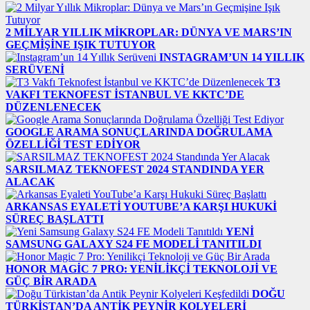
2 MILYAR YILLIK MIKROPLAR: DÜNYA VE MARS’IN
GEÇMIŞINE IŞIK TUTUYOR
INSTAGRAM’UN 14 YILLIK
SERÜVENI
T3
VAKFI TEKNOFEST İSTANBUL VE KKTC’DE
DÜZENLENECEK
GOOGLE ARAMA SONUÇLARINDA DOĞRULAMA
ÖZELLIĞI TEST EDIYOR
SARSILMAZ TEKNOFEST 2024 STANDINDA YER
ALACAK
ARKANSAS EYALETI YOUTUBE’A KARŞI HUKUKI
SÜREÇ BAŞLATTI
YENI
SAMSUNG GALAXY S24 FE MODELI TANITILDI
HONOR MAGIC 7 PRO: YENILIKÇI TEKNOLOJI VE
GÜÇ BIR ARADA
DOĞU
TÜRKISTAN’DA ANTIK PEYNIR KOLYELERI