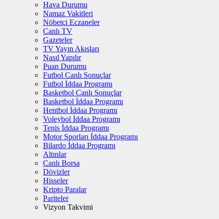
Hava Durumu
Namaz Vakitleri
Nöbetçi Eczaneler
Canlı TV
Gazeteler
TV Yayın Akışları
Nasıl Yapılır
Puan Durumu
Futbol Canlı Sonuçlar
Futbol İddaa Programı
Basketbol Canlı Sonuçlar
Basketbol İddaa Programı
Hentbol İddaa Programı
Voleybol İddaa Programı
Tenis İddaa Programı
Motor Sporları İddaa Programı
Bilardo İddaa Programı
Altınlar
Canlı Borsa
Dövizler
Hisseler
Kripto Paralar
Pariteler
Vizyon Takvimi