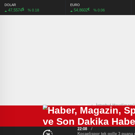
DOLAR
EURO
$
€
47,5574
54,8602
% 0.18
% 0.06
İstanbul Havalimanı’
22:08
/
MAÇ ÖZETİ İZLE: Arse
00:42
/
Uzay ve havacılık iç
22:15
/
Galatasaray’da Osim
22:16
/
22:08
/