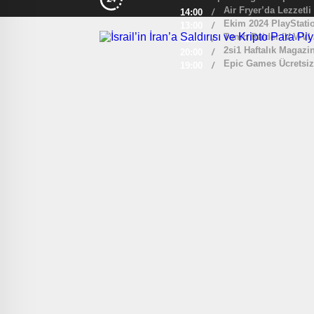
Air Fryer’da Lezzetli
14:00
/
Ekim 2024 PlayStatio
13:00
/
Tomb Raider IV-V-VI
12:00
/
2si1 Haftalık Magazi
20:00
/
Epic Games Ücretsiz
19:00
/