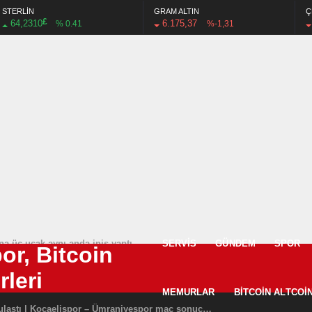
STERLİN
GRAM ALTIN
Ç
£
64,2310
6.175,37
% 0.41
%-1,31
na üç uçak aynı anda iniş yaptı
SERVIS
GÜNDEM
SPOR
nal 2-2 Liverpool maçı özet izle goller izle
in 5 milyar TL bütçe
hen’den muhteşem röveşata! Ayakta alkışlandı…
MEMURLAR
BITCOIN ALTCOI
Kocaelispor tek golle 3 puana ulaştı | Kocaelispor – Ümraniyespor maç sonucu: 1-0