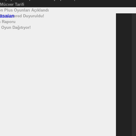
 Mücver Tarifi
n Plus Oyunları Açıklandı
 Remastered Duyuruldu!
n Raporu
 Oyun Dağıtıyor!