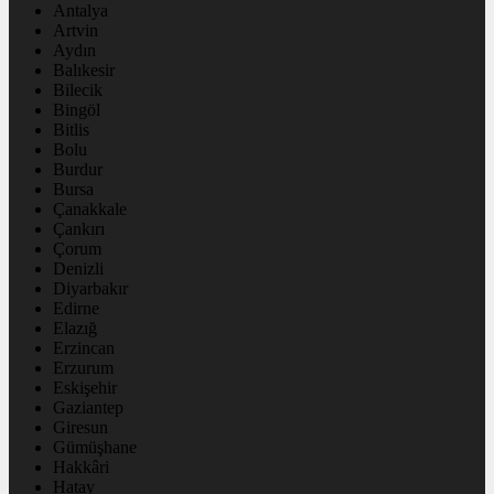
Antalya
Artvin
Aydın
Balıkesir
Bilecik
Bingöl
Bitlis
Bolu
Burdur
Bursa
Çanakkale
Çankırı
Çorum
Denizli
Diyarbakır
Edirne
Elazığ
Erzincan
Erzurum
Eskişehir
Gaziantep
Giresun
Gümüşhane
Hakkâri
Hatay