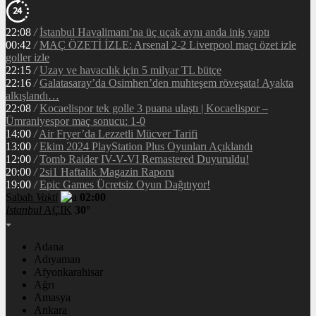
22:08
/
İstanbul Havalimanı’na üç uçak aynı anda iniş yaptı
00:42
/
MAÇ ÖZETİ İZLE: Arsenal 2-2 Liverpool maçı özet izle
goller izle
22:15
/
Uzay ve havacılık için 5 milyar TL bütçe
22:16
/
Galatasaray’da Osimhen’den muhteşem röveşata! Ayakta
alkışlandı…
22:08
/
Kocaelispor tek golle 3 puana ulaştı | Kocaelispor –
Ümraniyespor maç sonucu: 1-0
14:00
/
Air Fryer’da Lezzetli Mücver Tarifi
13:00
/
Ekim 2024 PlayStation Plus Oyunları Açıklandı
12:00
/
Tomb Raider IV-V-VI Remastered Duyuruldu!
20:00
/
2si1 Haftalık Magazin Raporu
19:00
/
Epic Games Ücretsiz Oyun Dağıtıyor!
Sabah
Vakti
02:00
İstanbul
AÇIK
30°
Adana
Adıyaman
Afyonkarahisar
Ağrı
Amasya
Ankara