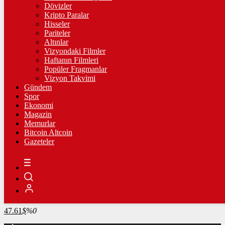
4.245,60
%0,13
Dövizler
Kripto Paralar
BİST100
Hisseler
Pariteler
13.798,82
%0,70
Altınlar
Vizyondaki Filmler
BİTCOİN
Haftanın Filmleri
Popüler Fragmanlar
3058935
฿
%-0.5
Vizyon Takvimi
Gündem
LİTECOİN
Spor
Ekonomi
2161.5
Ł
%0.5
Magazin
Memurlar
ETHEREUM
Bitcoin Altcoin
Gazeteler
90544
Ξ
%-0.2
RİPPLE
49.16
%-2.5
TETHER
47.61
$
%0