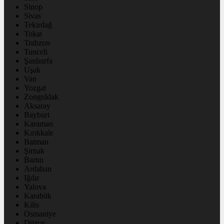
Sinop
Sivas
Tekirdağ
Tokat
Trabzon
Tunceli
Şanlıurfa
Uşak
Van
Yozgat
Zonguldak
Aksaray
Bayburt
Karaman
Kırıkkale
Batman
Şırnak
Bartın
Ardahan
Iğdır
Yalova
Karabük
Kilis
Osmaniye
Düzce