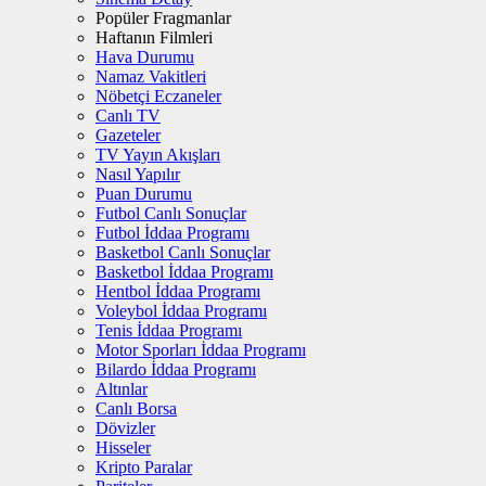
Popüler Fragmanlar
Haftanın Filmleri
Hava Durumu
Namaz Vakitleri
Nöbetçi Eczaneler
Canlı TV
Gazeteler
TV Yayın Akışları
Nasıl Yapılır
Puan Durumu
Futbol Canlı Sonuçlar
Futbol İddaa Programı
Basketbol Canlı Sonuçlar
Basketbol İddaa Programı
Hentbol İddaa Programı
Voleybol İddaa Programı
Tenis İddaa Programı
Motor Sporları İddaa Programı
Bilardo İddaa Programı
Altınlar
Canlı Borsa
Dövizler
Hisseler
Kripto Paralar