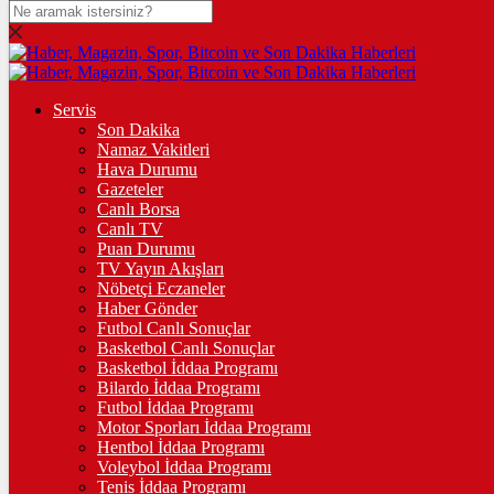
DOLAR
47,6859
$
% 0.05
EURO
Servis
Son Dakika
55,0639
€
% -0.13
Namaz Vakitleri
STERLİN
Hava Durumu
Gazeteler
64,3326
£
% -0.05
Canlı Borsa
Canlı TV
GRAM ALTIN
Puan Durumu
TV Yayın Akışları
6.501,43
%0,14
Nöbetçi Eczaneler
Haber Gönder
ÇEYREK ALTIN
Futbol Canlı Sonuçlar
Basketbol Canlı Sonuçlar
10.663,00
%0,28
Basketbol İddaa Programı
Bilardo İddaa Programı
TAM ALTIN
Futbol İddaa Programı
Motor Sporları İddaa Programı
42.470,00
%0,28
Hentbol İddaa Programı
Voleybol İddaa Programı
ONS
Tenis İddaa Programı