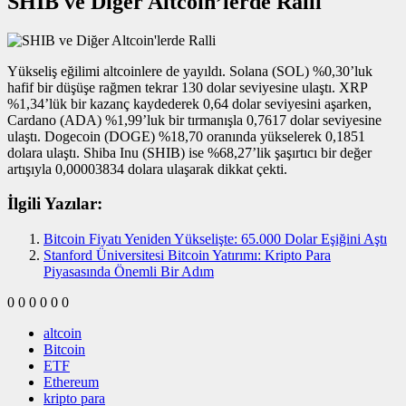
SHIB ve Diğer Altcoin’lerde Ralli
Yükseliş eğilimi altcoinlere de yayıldı. Solana (SOL) %0,30’luk
hafif bir düşüşe rağmen tekrar 130 dolar seviyesine ulaştı. XRP
%1,34’lük bir kazanç kaydederek 0,64 dolar seviyesini aşarken,
Cardano (ADA) %1,99’luk bir tırmanışla 0,7617 dolar seviyesine
ulaştı. Dogecoin (DOGE) %18,70 oranında yükselerek 0,1851
dolara ulaştı. Shiba Inu (SHIB) ise %68,27’lik şaşırtıcı bir değer
artışıyla 0,00003834 dolara ulaşarak dikkat çekti.
İlgili Yazılar:
Bitcoin Fiyatı Yeniden Yükselişte: 65.000 Dolar Eşiğini Aştı
Stanford Üniversitesi Bitcoin Yatırımı: Kripto Para
Piyasasında Önemli Bir Adım
0
0
0
0
0
0
altcoin
Bitcoin
ETF
Ethereum
kripto para