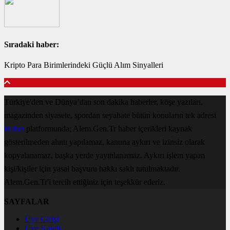
Sıradaki haber:
Kripto Para Birimlerindeki Güçlü Alım Sinyalleri
Türkiye'den ve Dünya’dan son dakika haberler, köşe yazıları,
magazinden siyasete, spordan seyahate bütün konuların tek adresi
Haber
platformunda; Alem.Gen.Tr haber içerikleri kaynak
gösterilmeden alıntı yapılamaz, kanuna aykırı ve izinsiz olarak
kopyalanamaz, başka yerde yayınlanamaz. Aykırı işlem yapan
kişi/kişiler için yasal başvuru hakkı saklı tutulmaktadır.
Alem.Gen.Tr'i tercih ettiğiniz için teşekkür ederiz.
SAYFALAR
Üye Girişi
Üye Kaydı