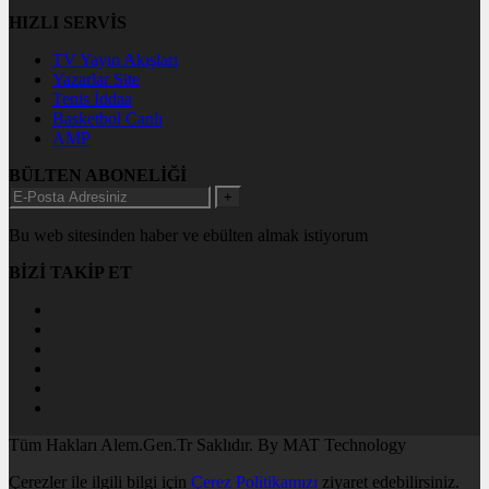
HIZLI SERVİS
TV Yayın Akışları
Yazarlar Site
Tenis İddaa
Basketbol Canlı
AMP
BÜLTEN ABONELİĞİ
+
Bu web sitesinden haber ve ebülten almak istiyorum
BİZİ TAKİP ET
Tüm Hakları Alem.Gen.Tr Saklıdır. By MAT Technology
Çerezler ile ilgili bilgi için
Çerez Politikamızı
ziyaret edebilirsiniz.