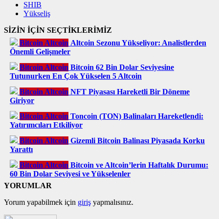
SHIB
Yükseliş
SİZİN İÇİN SEÇTİKLERİMİZ
Bitcoin Altcoin
Altcoin Sezonu Yükseliyor: Analistlerden
Önemli Gelişmeler
Bitcoin Altcoin
Bitcoin 62 Bin Dolar Seviyesine
Tutunurken En Çok Yükselen 5 Altcoin
Bitcoin Altcoin
NFT Piyasası Hareketli Bir Döneme
Giriyor
Bitcoin Altcoin
Toncoin (TON) Balinaları Hareketlendi:
Yatırımcıları Etkiliyor
Bitcoin Altcoin
Gizemli Bitcoin Balinası Piyasada Korku
Yarattı
Bitcoin Altcoin
Bitcoin ve Altcoin’lerin Haftalık Durumu:
60 Bin Dolar Seviyesi ve Yükselenler
YORUMLAR
Yorum yapabilmek için
giriş
yapmalısınız.