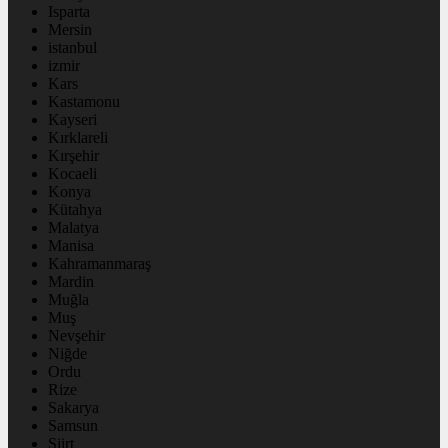
Isparta
Mersin
istanbul
izmir
Kars
Kastamonu
Kayseri
Kırklareli
Kırşehir
Kocaeli
Konya
Kütahya
Malatya
Manisa
Kahramanmaraş
Mardin
Muğla
Muş
Nevşehir
Niğde
Ordu
Rize
Sakarya
Samsun
Siirt