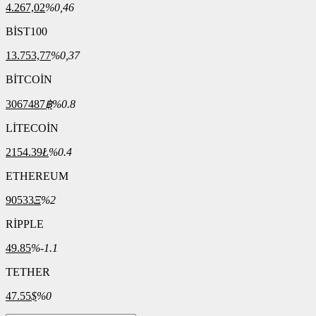
4.267,02
%0,46
BİST100
13.753,77
%0,37
BİTCOİN
3067487
฿
%0.8
LİTECOİN
2154.39
Ł
%0.4
ETHEREUM
90533
Ξ
%2
RİPPLE
49.85
%-1.1
TETHER
47.55
$
%0