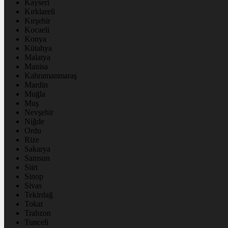
Kayseri
Kırklareli
Kırşehir
Kocaeli
Konya
Kütahya
Malatya
Manisa
Kahramanmaraş
Mardin
Muğla
Muş
Nevşehir
Niğde
Ordu
Rize
Sakarya
Samsun
Siirt
Sinop
Sivas
Tekirdağ
Tokat
Trabzon
Tunceli