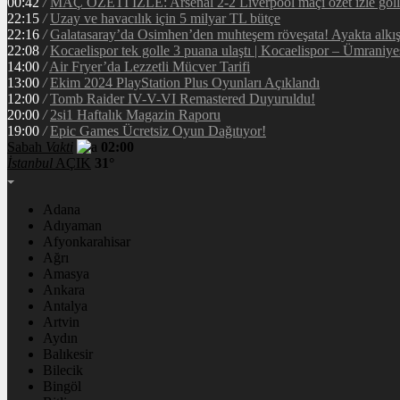
00:42
/
MAÇ ÖZETİ İZLE: Arsenal 2-2 Liverpool maçı özet izle golle
22:15
/
Uzay ve havacılık için 5 milyar TL bütçe
22:16
/
Galatasaray’da Osimhen’den muhteşem röveşata! Ayakta alkı
22:08
/
Kocaelispor tek golle 3 puana ulaştı | Kocaelispor – Ümraniy
14:00
/
Air Fryer’da Lezzetli Mücver Tarifi
13:00
/
Ekim 2024 PlayStation Plus Oyunları Açıklandı
12:00
/
Tomb Raider IV-V-VI Remastered Duyuruldu!
20:00
/
2si1 Haftalık Magazin Raporu
19:00
/
Epic Games Ücretsiz Oyun Dağıtıyor!
Sabah
Vakti
02:00
İstanbul
AÇIK
31°
Adana
Adıyaman
Afyonkarahisar
Ağrı
Amasya
Ankara
Antalya
Artvin
Aydın
Balıkesir
Bilecik
Bingöl