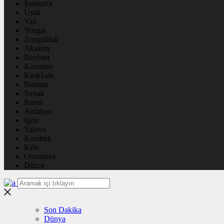
Şanlıurfa
Uşak
Van
Yozgat
Zonguldak
Aksaray
Bayburt
Karaman
Kırıkkale
Batman
Şırnak
Bartın
Ardahan
Iğdır
Yalova
Karabük
Kilis
Osmaniye
Düzce
Son Dakika
Dünya