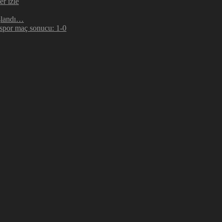
r izle
şlandı…
espor maç sonucu: 1-0