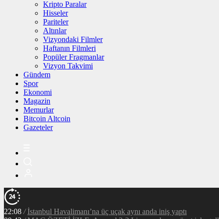
Kripto Paralar
Hisseler
Pariteler
Altınlar
Vizyondaki Filmler
Haftanın Filmleri
Popüler Fragmanlar
Vizyon Takvimi
Gündem
Spor
Ekonomi
Magazin
Memurlar
Bitcoin Altcoin
Gazeteler
22:08
/
İstanbul Havalimanı’na üç uçak aynı anda iniş yaptı