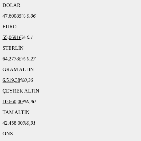
DOLAR
47,6008
$
% 0.06
EURO
55,0691
€
% 0.1
STERLİN
64,2778
£
% 0.27
GRAM ALTIN
6.519,38
%0,36
ÇEYREK ALTIN
10.660,00
%0,90
TAM ALTIN
42.458,00
%0,91
ONS