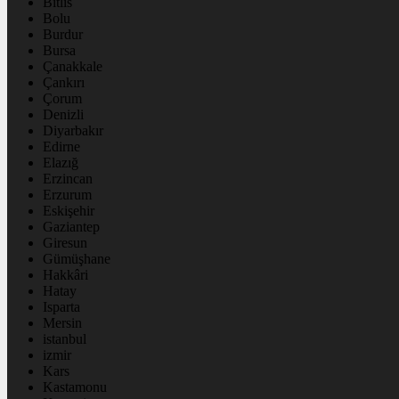
Bitlis
Bolu
Burdur
Bursa
Çanakkale
Çankırı
Çorum
Denizli
Diyarbakır
Edirne
Elazığ
Erzincan
Erzurum
Eskişehir
Gaziantep
Giresun
Gümüşhane
Hakkâri
Hatay
Isparta
Mersin
istanbul
izmir
Kars
Kastamonu