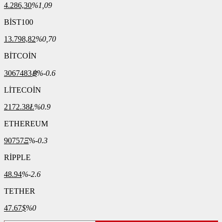
4.286,30
%1,09
BİST100
13.798,82
%0,70
BİTCOİN
3067483
฿
%-0.6
LİTECOİN
2172.38
Ł
%0.9
ETHEREUM
90757
Ξ
%-0.3
RİPPLE
48.94
%-2.6
TETHER
47.67
$
%0