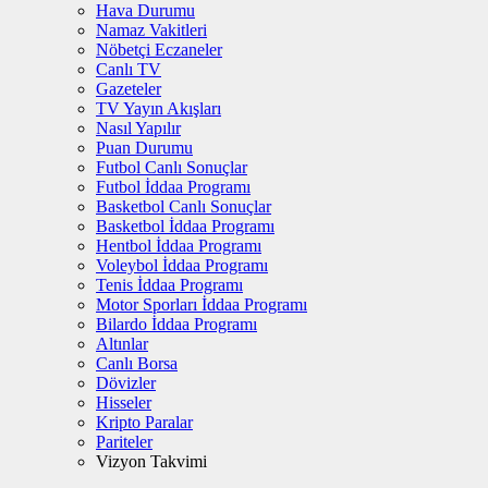
Hava Durumu
Namaz Vakitleri
Nöbetçi Eczaneler
Canlı TV
Gazeteler
TV Yayın Akışları
Nasıl Yapılır
Puan Durumu
Futbol Canlı Sonuçlar
Futbol İddaa Programı
Basketbol Canlı Sonuçlar
Basketbol İddaa Programı
Hentbol İddaa Programı
Voleybol İddaa Programı
Tenis İddaa Programı
Motor Sporları İddaa Programı
Bilardo İddaa Programı
Altınlar
Canlı Borsa
Dövizler
Hisseler
Kripto Paralar
Pariteler
Vizyon Takvimi