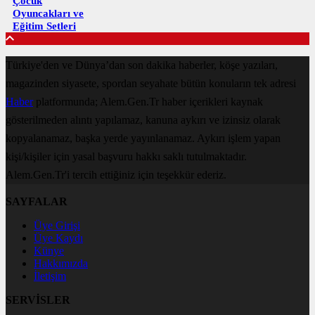
Çocuk
Oyuncakları ve
Eğitim Setleri
Türkiye'den ve Dünya’dan son dakika haberler, köşe yazıları,
magazinden siyasete, spordan seyahate bütün konuların tek adresi
Haber
platformunda; Alem.Gen.Tr haber içerikleri kaynak
gösterilmeden alıntı yapılamaz, kanuna aykırı ve izinsiz olarak
kopyalanamaz, başka yerde yayınlanamaz. Aykırı işlem yapan
kişi/kişiler için yasal başvuru hakkı saklı tutulmaktadır.
Alem.Gen.Tr'i tercih ettiğiniz için teşekkür ederiz.
SAYFALAR
Üye Girişi
Üye Kaydı
Künye
Hakkımızda
İletişim
SERVİSLER