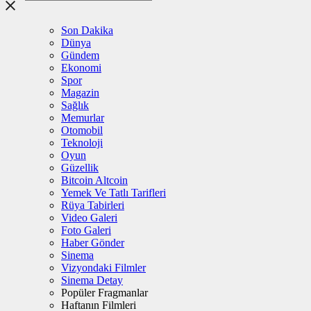
Son Dakika
Dünya
Gündem
Ekonomi
Spor
Magazin
Sağlık
Memurlar
Otomobil
Teknoloji
Oyun
Güzellik
Bitcoin Altcoin
Yemek Ve Tatlı Tarifleri
Rüya Tabirleri
Video Galeri
Foto Galeri
Haber Gönder
Sinema
Vizyondaki Filmler
Sinema Detay
Popüler Fragmanlar
Haftanın Filmleri