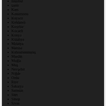
istanbul
izmir
Kars
Kastamonu
Kayseri
Kırklareli
Kırşehir
Kocaeli
Konya
Kütahya
Malatya
Manisa
Kahramanmaraş
Mardin
Muğla
Muş
Nevşehir
Niğde
Ordu
Rize
Sakarya
Samsun
Siirt
Sinop
Sivas