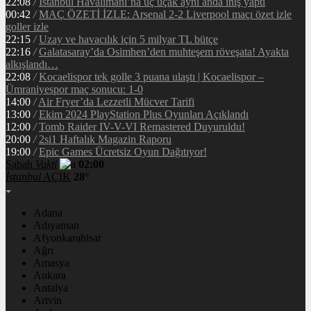
22:08
/
İstanbul Havalimanı’na üç uçak aynı anda iniş yaptı
00:42
/
MAÇ ÖZETİ İZLE: Arsenal 2-2 Liverpool maçı özet izle
goller izle
22:15
/
Uzay ve havacılık için 5 milyar TL bütçe
22:16
/
Galatasaray’da Osimhen’den muhteşem röveşata! Ayakta
alkışlandı…
22:08
/
Kocaelispor tek golle 3 puana ulaştı | Kocaelispor –
Ümraniyespor maç sonucu: 1-0
14:00
/
Air Fryer’da Lezzetli Mücver Tarifi
13:00
/
Ekim 2024 PlayStation Plus Oyunları Açıklandı
12:00
/
Tomb Raider IV-V-VI Remastered Duyuruldu!
20:00
/
2si1 Haftalık Magazin Raporu
19:00
/
Epic Games Ücretsiz Oyun Dağıtıyor!
Sabah
Vakti
02:00
İstanbul
AÇIK
28°
Adana
Adıyaman
Afyonkarahisar
Ağrı
Amasya
Ankara
Antalya
Artvin