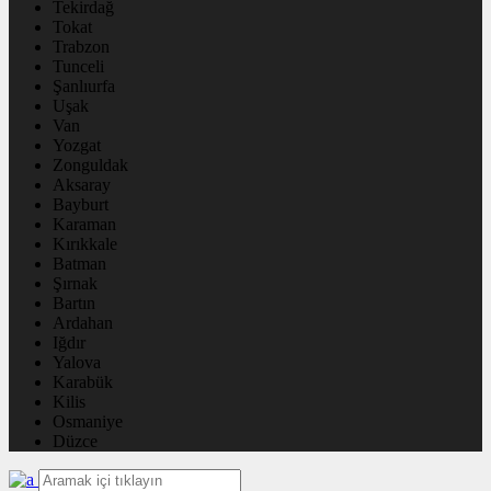
Tekirdağ
Tokat
Trabzon
Tunceli
Şanlıurfa
Uşak
Van
Yozgat
Zonguldak
Aksaray
Bayburt
Karaman
Kırıkkale
Batman
Şırnak
Bartın
Ardahan
Iğdır
Yalova
Karabük
Kilis
Osmaniye
Düzce