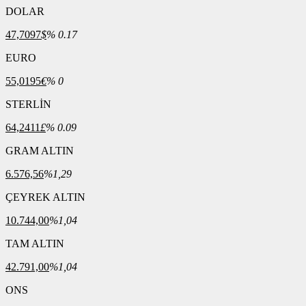
DOLAR
47,7097
$
% 0.17
EURO
55,0195
€
% 0
STERLİN
64,2411
£
% 0.09
GRAM ALTIN
6.576,56
%1,29
ÇEYREK ALTIN
10.744,00
%1,04
TAM ALTIN
42.791,00
%1,04
ONS