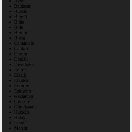
Aydın
Balıkesir
Bilecik
Bingöl
Bitlis
Bolu
Burdur
Bursa
Çanakkale
Çankırı
Çorum
Denizli
Diyarbakır
Edirne
Elazığ
Erzincan
Erzurum
Eskişehir
Gaziantep
Giresun
Gümüşhane
Hakkâri
Hatay
Isparta
Mersin