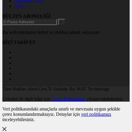
Basketbol Canlı
AMP
BÜLTEN ABONELİĞİ
+
Bu web sitesinden haber ve ebülten almak istiyorum
BİZİ TAKİP ET
Tüm Hakları Alem.Gen.Tr Saklıdır. By MAT Technology
Çerezler ile ilgili bilgi için
Çerez Politikamızı
ziyaret edebilirsiniz.
Veri politikasındaki amaçlarla sınırlı ve mevzuata uygun şekilde
çerez konumlandırmaktayız. Detaylar için
veri politikamızı
inceleyebilirsiniz.