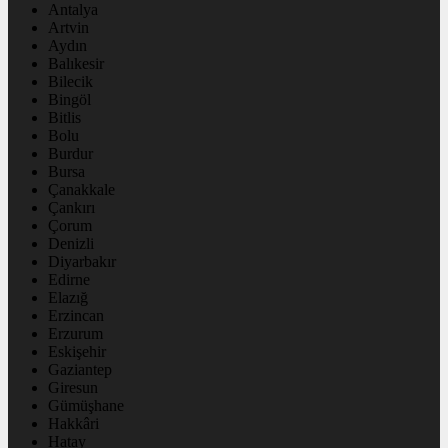
Antalya
Artvin
Aydın
Balıkesir
Bilecik
Bingöl
Bitlis
Bolu
Burdur
Bursa
Çanakkale
Çankırı
Çorum
Denizli
Diyarbakır
Edirne
Elazığ
Erzincan
Erzurum
Eskişehir
Gaziantep
Giresun
Gümüşhane
Hakkâri
Hatay