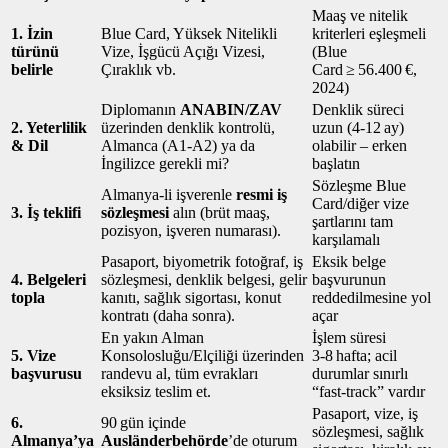
Maaş ve nitelik
1. İzin
Blue Card, Yüksek Nitelikli
kriterleri eşleşmeli
türünü
Vize, İşgücü Açığı Vizesi,
(Blue
belirle
Çıraklık vb.
Card ≥ 56.400 €,
2024)
Diplomanın
ANABIN/ZAV
Denklik süreci
2. Yeterlilik
üzerinden denklik kontrolü,
uzun (4‑12 ay)
& Dil
Almanca (A1‑A2) ya da
olabilir – erken
İngilizce gerekli mi?
başlatın
Sözleşme Blue
Almanya‑li işverenle
resmi iş
Card/diğer vize
3. İş teklifi
sözleşmesi
alın (brüt maaş,
şartlarını tam
pozisyon, işveren numarası).
karşılamalı
Pasaport, biyometrik fotoğraf, iş
Eksik belge
4. Belgeleri
sözleşmesi, denklik belgesi, gelir
başvurunun
topla
kanıtı, sağlık sigortası, konut
reddedilmesine yol
kontratı (daha sonra).
açar
En yakın Alman
İşlem süresi
5. Vize
Konsolosluğu/Elçiliği üzerinden
3‑8 hafta; acil
başvurusu
randevu al, tüm evrakları
durumlar sınırlı
eksiksiz teslim et.
“fast‑track” vardır
Pasaport, vize, iş
6.
90 gün içinde
sözleşmesi, sağlık
Almanya’ya
Ausländerbehörde
’de oturum