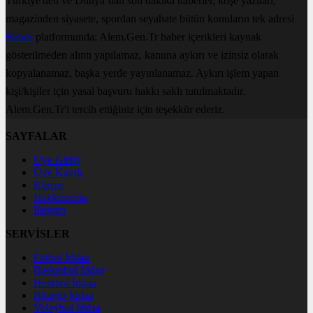
Türkiye'den ve Dünya’dan son dakika haberler, köşe yazıları,
magazinden siyasete, spordan seyahate bütün konuların tek adresi
Haber
platformunda; Alem.Gen.Tr haber içerikleri kaynak
gösterilmeden alıntı yapılamaz, kanuna aykırı ve izinsiz olarak
kopyalanamaz, başka yerde yayınlanamaz. Aykırı işlem yapan
kişi/kişiler için yasal başvuru hakkı saklı tutulmaktadır.
Alem.Gen.Tr'i tercih ettiğiniz için teşekkür ederiz.
SAYFALAR
Üye Girişi
Üye Kaydı
Künye
Hakkımızda
İletişim
SERVİSLER
Futbol İddaa
Basketbol İddaa
Hentbol İddaa
Bilardo İddaa
Voleybol İddaa