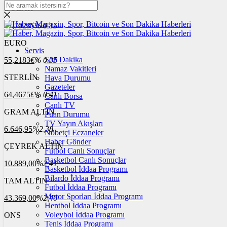
DOLAR
47,7023
$
% 0.15
EURO
Servis
Son Dakika
55,2183
€
% 0.35
Namaz Vakitleri
STERLİN
Hava Durumu
Gazeteler
64,4675
£
% 0.41
Canlı Borsa
Canlı TV
GRAM ALTIN
Puan Durumu
TV Yayın Akışları
6.646,95
%2,38
Nöbetçi Eczaneler
Haber Gönder
ÇEYREK ALTIN
Futbol Canlı Sonuçlar
Basketbol Canlı Sonuçlar
10.889,00
%2,41
Basketbol İddaa Programı
Bilardo İddaa Programı
TAM ALTIN
Futbol İddaa Programı
Motor Sporları İddaa Programı
43.369,00
%2,40
Hentbol İddaa Programı
Voleybol İddaa Programı
ONS
Tenis İddaa Programı