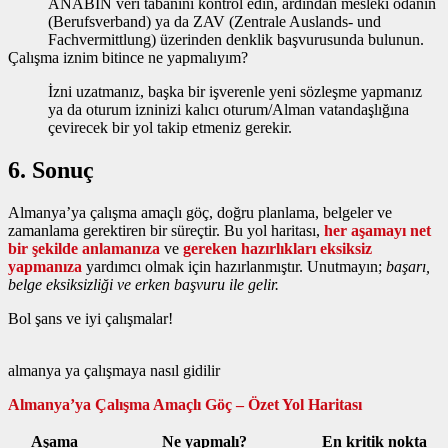
ANABIN veri tabanını kontrol edin, ardından mesleki odanın
(Berufsverband) ya da ZAV (Zentrale Auslands‑ und
Fachvermittlung) üzerinden denklik başvurusunda bulunun.
Çalışma iznim bitince ne yapmalıyım?
İzni uzatmanız, başka bir işverenle yeni sözleşme yapmanız
ya da oturum izninizi kalıcı oturum/Alman vatandaşlığına
çevirecek bir yol takip etmeniz gerekir.
6. Sonuç
Almanya’ya çalışma amaçlı göç, doğru planlama, belgeler ve
zamanlama gerektiren bir süreçtir. Bu yol haritası,
her aşamayı net
bir şekilde anlamanıza
ve
gereken hazırlıkları eksiksiz
yapmanıza
yardımcı olmak için hazırlanmıştır. Unutmayın;
başarı,
belge eksiksizliği ve erken başvuru ile gelir.
Bol şans ve iyi çalışmalar!
almanya ya çalışmaya nasıl gidilir
Almanya’ya Çalışma Amaçlı Göç – Özet Yol Haritası
Aşama
Ne yapmalı?
En kritik nokta