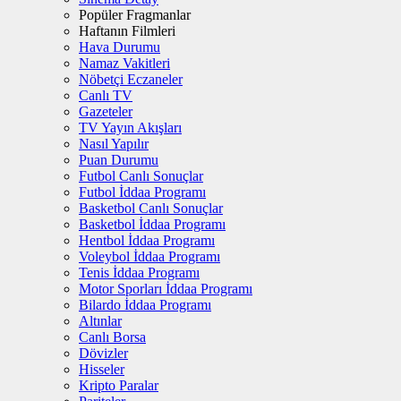
Popüler Fragmanlar
Haftanın Filmleri
Hava Durumu
Namaz Vakitleri
Nöbetçi Eczaneler
Canlı TV
Gazeteler
TV Yayın Akışları
Nasıl Yapılır
Puan Durumu
Futbol Canlı Sonuçlar
Futbol İddaa Programı
Basketbol Canlı Sonuçlar
Basketbol İddaa Programı
Hentbol İddaa Programı
Voleybol İddaa Programı
Tenis İddaa Programı
Motor Sporları İddaa Programı
Bilardo İddaa Programı
Altınlar
Canlı Borsa
Dövizler
Hisseler
Kripto Paralar