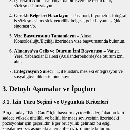
İş Teklifi Alın
– Almanya’da bir işverenle resmi bir iş
sözleşmesi imzalayın.
Gerekli Belgeleri Hazırlayın
– Pasaport, biyometrik fotoğraf,
iş sözleşmesi, meslek yeterlilik belgesi, gelir beyanı, sağlık
sigortası vb.
Vize Başvurusunu Tamamlayın
– Alman
Konsolosluğu/Elçiliği üzerinden vize başvurusunda bulunun.
Almanya’ya Geliş ve Oturum İzni Başvurusu
– Varışta
Yerel Yabancılar Dairesi (Ausländerbehörde)’de oturum izni
alın.
Entegrasyon Süreci
– Dil kursları, mesleki entegrasyon ve
sosyal güvenlik sistemine kayıt.
3. Detaylı Aşamalar ve İpuçları
3.1. İzin Türü Seçimi ve Uygunluk Kriterleri
Birçok aday “Blue Card” için başvurmayı tercih eder, fakat bu kart
sadece yüksek nitelikli ve belirli bir maaş seviyesinin üzerindeki
pozisyonlar için geçerlidir. Eğer brüt yıllık geliriniz bu eşiği
karşılamıyorsa, aşağıdaki alternatifleri göz önünde bulurun: