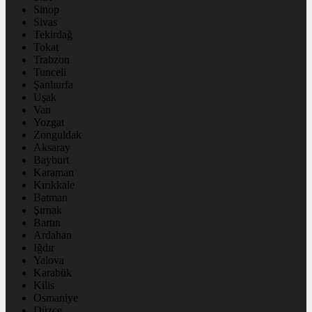
Sinop
Sivas
Tekirdağ
Tokat
Trabzon
Tunceli
Şanlıurfa
Uşak
Van
Yozgat
Zonguldak
Aksaray
Bayburt
Karaman
Kırıkkale
Batman
Şırnak
Bartın
Ardahan
Iğdır
Yalova
Karabük
Kilis
Osmaniye
Düzce