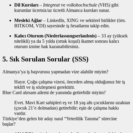
Dil Kursları
–
Integreat
ve
volkshochschule (VHS)
gibi
kurumlar ücretsiz/az ücretli Almanca kursları sunar.
Mesleki Ağlar
– LinkedIn, XING ve sektörel birli­kler (örn.
BITKOM, VDI) sayesinde iş fırsatlarını takip edin.
Kalıcı Oturum (Niederlassungserlaubnis)
– 33 ay (yüksek
nitelikli) ya da 5 yılda (ortak koşul) ikamet sonrası kalıcı
oturum iznine hak kazanabilirsiniz.
5. Sık Sorulan Sorular (SSS)
Almanya’ya iş başvurusu yapmadan vize alabilir miyim?
Hayır. Çoğu çalışma vizesi, önceden almış olduğunuz bir iş
teklifi ve iş sözleşmesi gerektirir.
Blue Card alırsam ailemi de yanımda getirebilir miyim?
Evet. Mavi Kart sahipleri eş ve 18 yaş altı çocuklarını uzaktan
(çocuk 21’e dolmadan) getirebilir; eşin de çalışma hakkı
vardır.
Türkiye’den gelen bir aday nasıl “Yeterlilik Tanıma” sürecine
başlar?