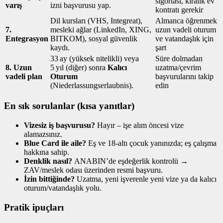
sigortası, kiralık ev
varış
izni başvurusu yap.
kontratı gerekir
Dil kursları (VHS, Integreat),
Almanca öğrenmek
7.
mesleki ağlar (LinkedIn, XING,
uzun vadeli oturum
Entegrasyon
BITKOM), sosyal güvenlik
ve vatandaşlık için
kaydı.
şart
33 ay (yüksek nitelikli) veya
Süre dolmadan
8. Uzun
5 yıl (diğer) sonra
Kalıcı
uzatma/çevrim
vadeli plan
Oturum
başvurularını takip
(Niederlassungserlaubnis).
edin
En sık sorulanlar (kısa yanıtlar)
Vizesiz iş başvurusu?
Hayır – işe alım öncesi vize
alamazsınız.
Blue Card ile aile?
Eş ve 18‑altı çocuk yanınızda; eş çalışma
hakkına sahip.
Denklik nasıl?
ANABIN’de eşdeğerlik kontrolü →
ZAV/meslek odası üzerinden resmi başvuru.
İzin bittiğinde?
Uzatma, yeni işverenle yeni vize ya da kalıcı
oturum/vatandaşlık yolu.
Pratik ipuçları