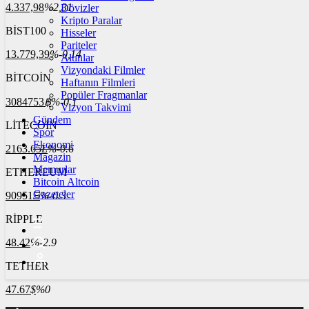
4.337,98
%2,31
Dövizler
Kripto Paralar
BİST100
Hisseler
Pariteler
13.779,39
%-0,14
Altınlar
Vizyondaki Filmler
BİTCOİN
Haftanın Filmleri
Popüler Fragmanlar
3084753
฿
%-0.1
Vizyon Takvimi
Gündem
LİTECOİN
Spor
Ekonomi
2163.65
Ł
%-0.6
Magazin
Memurlar
ETHEREUM
Bitcoin Altcoin
Gazeteler
90951
Ξ
%-0.3
RİPPLE
48.42
%-2.9
TETHER
47.67
$
%0