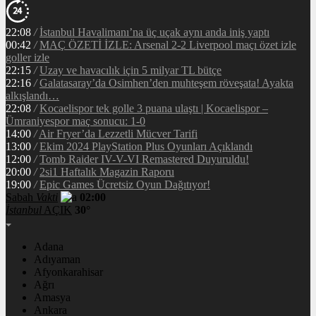
22:08
/
İstanbul Havalimanı’na üç uçak aynı anda iniş yaptı
00:42
/
MAÇ ÖZETİ İZLE: Arsenal 2-2 Liverpool maçı özet izle
goller izle
22:15
/
Uzay ve havacılık için 5 milyar TL bütçe
22:16
/
Galatasaray’da Osimhen’den muhteşem röveşata! Ayakta
alkışlandı…
22:08
/
Kocaelispor tek golle 3 puana ulaştı | Kocaelispor –
Ümraniyespor maç sonucu: 1-0
14:00
/
Air Fryer’da Lezzetli Mücver Tarifi
13:00
/
Ekim 2024 PlayStation Plus Oyunları Açıklandı
12:00
/
Tomb Raider IV-V-VI Remastered Duyuruldu!
20:00
/
2si1 Haftalık Magazin Raporu
19:00
/
Epic Games Ücretsiz Oyun Dağıtıyor!
Sabah
Vakti
02:00
İstanbul
AÇIK
30°
Adana
Adıyaman
Afyonkarahisar
Ağrı
Amasya
Ankara