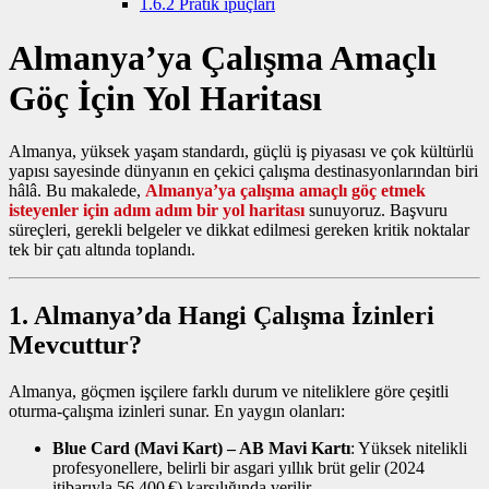
1.6.2
Pratik ipuçları
Almanya’ya Çalışma Amaçlı
Göç İçin Yol Haritası
Almanya, yüksek yaşam standardı, güçlü iş piyasası ve çok kültürlü
yapısı sayesinde dünyanın en çekici çalışma destinasyonlarından biri
hâlâ. Bu makalede,
Almanya’ya çalışma amaçlı göç etmek
isteyenler için adım adım bir yol haritası
sunuyoruz. Başvuru
süreçleri, gerekli belgeler ve dikkat edilmesi gereken kritik noktalar
tek bir çatı altında toplandı.
1. Almanya’da Hangi Çalışma İzinleri
Mevcuttur?
Almanya, göçmen işçilere farklı durum ve niteliklere göre çeşitli
oturma‑çalışma izinleri sunar. En yaygın olanları:
Blue Card (Mavi Kart) – AB Mavi Kartı
: Yüksek nitelikli
profesyonellere, belirli bir asgari yıllık brüt gelir (2024
itibarıyla 56.400 €) karşılığında verilir.