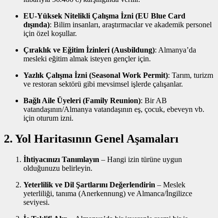
EU-Yüksek Nitelikli Çalışma İzni (EU Blue Card
dışında)
: Bilim insanları, araştırmacılar ve akademik personel
için özel koşullar.
Çıraklık ve Eğitim İzinleri (Ausbildung)
: Almanya’da
mesleki eğitim almak isteyen gençler için.
Yazlık Çalışma İzni (Seasonal Work Permit)
: Tarım, turizm
ve restoran sektörü gibi mevsimsel işlerde çalışanlar.
Bağlı Aile Üyeleri (Family Reunion)
: Bir AB
vatandaşının/Almanya vatandaşının eş, çocuk, ebeveyn vb.
için oturum izni.
2. Yol Haritasının Genel Aşamaları
İhtiyacınızı Tanımlayın
– Hangi izin türüne uygun
olduğunuzu belirleyin.
Yeterlilik ve Dil Şartlarını Değerlendirin
– Meslek
yeterliliği, tanıma (Anerkennung) ve Almanca/İngilizce
seviyesi.