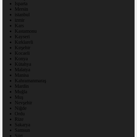
Isparta
Mersin
istanbul
izmir
Kars
Kastamonu
Kayseri
Kırklareli
Kırşehir
Kocaeli
Konya
Kütahya
Malatya
Manisa
Kahramanmaraş
Mardin
Muğla
Muş
Nevşehir
Niğde
Ordu
Rize
Sakarya
Samsun
Siirt