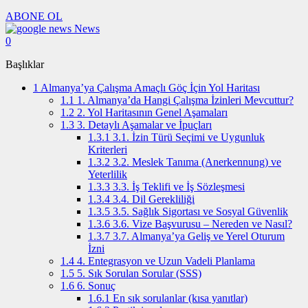
ABONE OL
News
0
Başlıklar
1
Almanya’ya Çalışma Amaçlı Göç İçin Yol Haritası
1.1
1. Almanya’da Hangi Çalışma İzinleri Mevcuttur?
1.2
2. Yol Haritasının Genel Aşamaları
1.3
3. Detaylı Aşamalar ve İpuçları
1.3.1
3.1. İzin Türü Seçimi ve Uygunluk
Kriterleri
1.3.2
3.2. Meslek Tanıma (Anerkennung) ve
Yeterlilik
1.3.3
3.3. İş Teklifi ve İş Sözleşmesi
1.3.4
3.4. Dil Gerekliliği
1.3.5
3.5. Sağlık Sigortası ve Sosyal Güvenlik
1.3.6
3.6. Vize Başvurusu – Nereden ve Nasıl?
1.3.7
3.7. Almanya’ya Geliş ve Yerel Oturum
İzni
1.4
4. Entegrasyon ve Uzun Vadeli Planlama
1.5
5. Sık Sorulan Sorular (SSS)
1.6
6. Sonuç
1.6.1
En sık sorulanlar (kısa yanıtlar)