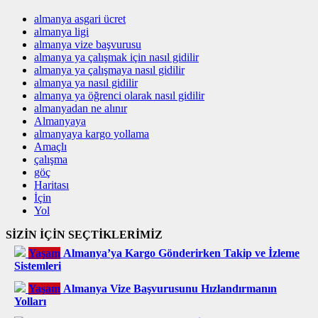
almanya asgari ücret
almanya ligi
almanya vize başvurusu
almanya ya çalışmak için nasıl gidilir
almanya ya çalışmaya nasıl gidilir
almanya ya nasıl gidilir
almanya ya öğrenci olarak nasıl gidilir
almanyadan ne alınır
Almanyaya
almanyaya kargo yollama
Amaçlı
çalışma
göç
Haritası
İçin
Yol
SİZİN İÇİN SEÇTİKLERİMİZ
Yaşam
Almanya’ya Kargo Gönderirken Takip ve İzleme
Sistemleri
Yaşam
Almanya Vize Başvurusunu Hızlandırmanın
Yolları