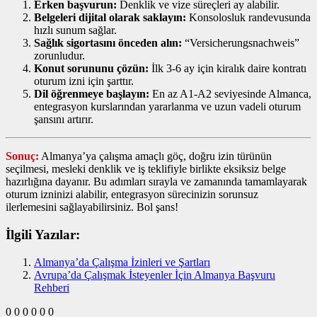
Erken başvurun:
Denklik ve vize süreçleri ay alabilir.
Belgeleri dijital olarak saklayın:
Konsolosluk randevusunda
hızlı sunum sağlar.
Sağlık sigortasını önceden alın:
“Versicherungsnachweis”
zorunludur.
Konut sorununu çözün:
İlk 3‑6 ay için kiralık daire kontratı
oturum izni için şarttır.
Dil öğrenmeye başlayın:
En az A1‑A2 seviyesinde Almanca,
entegrasyon kurslarından yararlanma ve uzun vadeli oturum
şansını artırır.
Sonuç:
Almanya’ya çalışma amaçlı göç, doğru izin türünün
seçilmesi, mesleki denklik ve iş teklifiyle birlikte eksiksiz belge
hazırlığına dayanır. Bu adımları sırayla ve zamanında tamamlayarak
oturum izninizi alabilir, entegrasyon sürecinizin sorunsuz
ilerlemesini sağlayabilirsiniz. Bol şans!
İlgili Yazılar:
Almanya’da Çalışma İzinleri ve Şartları
Avrupa’da Çalışmak İsteyenler İçin Almanya Başvuru
Rehberi
0
0
0
0
0
0