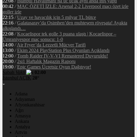
22:08
/
İstanbul Havalimanı’na üç uçak aynı anda iniş yaptı
00:42
/
MAÇ ÖZETİ İZLE: Arsenal 2-2 Liverpool maçı özet izle
goller izle
22:15
/
Uzay ve havacılık için 5 milyar TL bütçe
22:16
/
Galatasaray’da Osimhen’den muhteşem röveşata! Ayakta
alkışlandı…
22:08
/
Kocaelispor tek golle 3 puana ulaştı | Kocaelispor –
Ümraniyespor maç sonucu: 1-0
14:00
/
Air Fryer’da Lezzetli Mücver Tarifi
13:00
/
Ekim 2024 PlayStation Plus Oyunları Açıklandı
12:00
/
Tomb Raider IV-V-VI Remastered Duyuruldu!
20:00
/
2si1 Haftalık Magazin Raporu
19:00
/
Epic Games Ücretsiz Oyun Dağıtıyor!
Sabah
Vakti
02:00
İstanbul
AÇIK
28°
Adana
Adıyaman
Afyonkarahisar
Ağrı
Amasya
Ankara
Antalya
Artvin