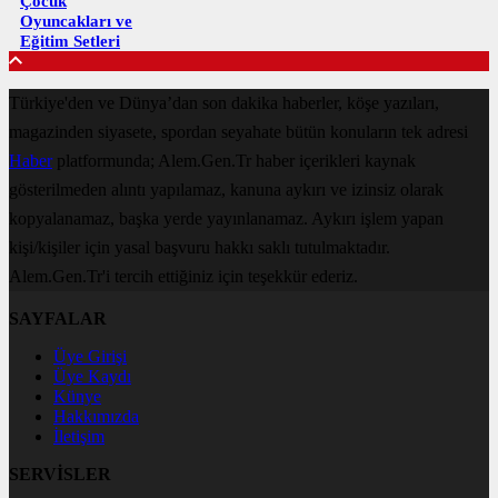
Çocuk
Oyuncakları ve
Eğitim Setleri
Türkiye'den ve Dünya’dan son dakika haberler, köşe yazıları,
magazinden siyasete, spordan seyahate bütün konuların tek adresi
Haber
platformunda; Alem.Gen.Tr haber içerikleri kaynak
gösterilmeden alıntı yapılamaz, kanuna aykırı ve izinsiz olarak
kopyalanamaz, başka yerde yayınlanamaz. Aykırı işlem yapan
kişi/kişiler için yasal başvuru hakkı saklı tutulmaktadır.
Alem.Gen.Tr'i tercih ettiğiniz için teşekkür ederiz.
SAYFALAR
Üye Girişi
Üye Kaydı
Künye
Hakkımızda
İletişim
SERVİSLER