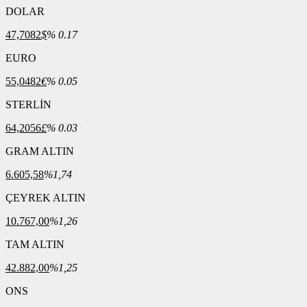
DOLAR
47,7082
$
% 0.17
EURO
55,0482
€
% 0.05
STERLİN
64,2056
£
% 0.03
GRAM ALTIN
6.605,58
%1,74
ÇEYREK ALTIN
10.767,00
%1,26
TAM ALTIN
42.882,00
%1,25
ONS