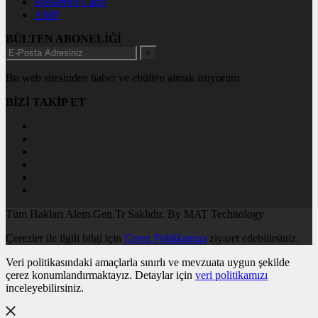
Basketbol Canlı
AMP
BÜLTEN ABONELİĞİ
+
Bu web sitesinden haber ve ebülten almak istiyorum
BİZİ TAKİP ET
Tüm Hakları Alem.Gen.Tr Saklıdır. By MAT Technology
Çerezler ile ilgili bilgi için
Çerez Politikamızı
ziyaret edebilirsiniz.
Veri politikasındaki amaçlarla sınırlı ve mevzuata uygun şekilde
çerez konumlandırmaktayız. Detaylar için
veri politikamızı
inceleyebilirsiniz.