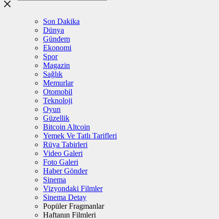
Son Dakika
Dünya
Gündem
Ekonomi
Spor
Magazin
Sağlık
Memurlar
Otomobil
Teknoloji
Oyun
Güzellik
Bitcoin Altcoin
Yemek Ve Tatlı Tarifleri
Rüya Tabirleri
Video Galeri
Foto Galeri
Haber Gönder
Sinema
Vizyondaki Filmler
Sinema Detay
Popüler Fragmanlar
Haftanın Filmleri