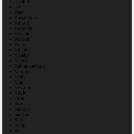
istanbul
izmir
Kars
Kastamonu
Kayseri
Kırklareli
Kırşehir
Kocaeli
Konya
Kütahya
Malatya
Manisa
Kahramanmaraş
Mardin
Muğla
Muş
Nevşehir
Niğde
Ordu
Rize
Sakarya
Samsun
Siirt
Sinop
Sivas