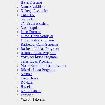
Hava Durumu
Namaz Vakitleri
Nöbetçi Eczaneler
Canlı TV
Gazeteler
TV Yayın Akışları
Nasıl Yapılır
Puan Durumu
Futbol Canlı Sonuçlar
Futbol İddaa Programı
Basketbol Canlı Sonuçlar
Basketbol İddaa Programı
Hentbol İddaa Programı
Voleybol İddaa Programı
Tenis İddaa Programı
Motor Sporları İddaa Programı
Bilardo İddaa Programı
Altınlar
Canlı Borsa
Dövizler
Hisseler
Kripto Paralar
Pariteler
Vizyon Takvimi