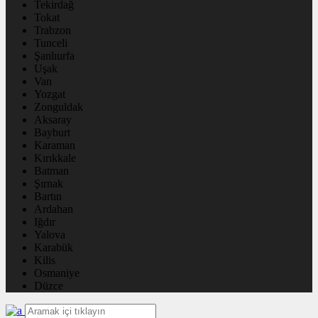
Tekirdağ
Tokat
Trabzon
Tunceli
Şanlıurfa
Uşak
Van
Yozgat
Zonguldak
Aksaray
Bayburt
Karaman
Kırıkkale
Batman
Şırnak
Bartın
Ardahan
Iğdır
Yalova
Karabük
Kilis
Osmaniye
Düzce