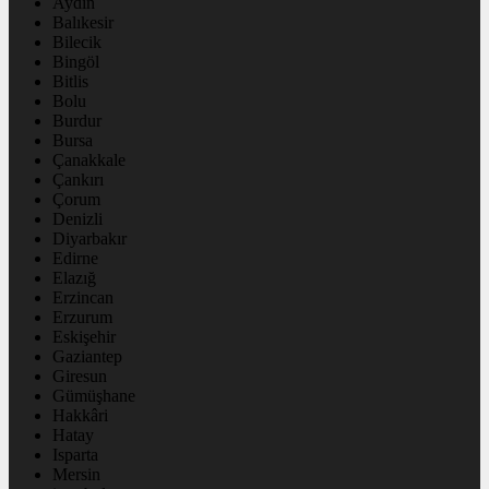
Aydın
Balıkesir
Bilecik
Bingöl
Bitlis
Bolu
Burdur
Bursa
Çanakkale
Çankırı
Çorum
Denizli
Diyarbakır
Edirne
Elazığ
Erzincan
Erzurum
Eskişehir
Gaziantep
Giresun
Gümüşhane
Hakkâri
Hatay
Isparta
Mersin