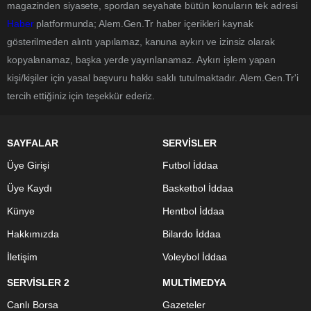
magazinden siyasete, spordan seyahate bütün konuların tek adresi
Haber
platformunda; Alem.Gen.Tr haber içerikleri kaynak
gösterilmeden alıntı yapılamaz, kanuna aykırı ve izinsiz olarak
kopyalanamaz, başka yerde yayınlanamaz. Aykırı işlem yapan
kişi/kişiler için yasal başvuru hakkı saklı tutulmaktadır. Alem.Gen.Tr'i
tercih ettiğiniz için teşekkür ederiz.
SAYFALAR
SERVİSLER
Üye Girişi
Futbol İddaa
Üye Kaydı
Basketbol İddaa
Künye
Hentbol İddaa
Hakkımızda
Bilardo İddaa
İletişim
Voleybol İddaa
SERVİSLER 2
MULTİMEDYA
Canlı Borsa
Gazeteler