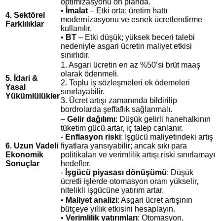
optimizasyonu ön planda.
•
İmalat
– Etki orta; üretim hattı
4. Sektörel
modernizasyonu ve esnek ücretlendirme
Farklılıklar
kullanılır.
•
BT
– Etki düşük; yüksek beceri talebi
nedeniyle asgari ücretin maliyet etkisi
sınırlıdır.
1. Asgari ücretin en az %50’si brüt maaş
olarak ödenmeli.
5. İdari &
2. Toplu iş sözleşmeleri ek ödemeleri
Yasal
sınırlayabilir.
Yükümlülükler
3. Ücret artışı zamanında bildirilip
bordrolarda şeffaflık sağlanmalı.
–
Gelir dağılımı
: Düşük gelirli hanehalkının
tüketim gücü artar, iç talep canlanır.
‑
Enflasyon riski
: İşgücü maliyetindeki artış
6. Uzun Vadeli
fiyatlara yansıyabilir; ancak sıkı para
Ekonomik
politikaları ve verimlilik artışı riski sınırlamayı
Sonuçlar
hedefler.
‑
İşgücü piyasası dönüşümü
: Düşük
ücretli işlerde otomasyon oranı yükselir,
nitelikli işgücüne yatırım artar.
•
Maliyet analizi
: Asgari ücret artışının
bütçeye yıllık etkisini hesaplayın.
•
Verimlilik yatırımları
: Otomasyon,