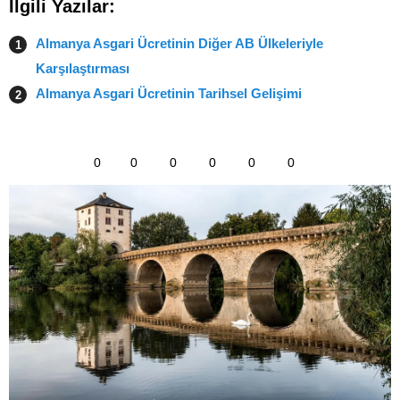
İlgili Yazılar:
Almanya Asgari Ücretinin Diğer AB Ülkeleriyle
Karşılaştırması
Almanya Asgari Ücretinin Tarihsel Gelişimi
0
0
0
0
0
0