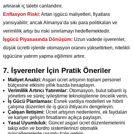
artırarak iç talebi canlandırır.
Enflasyon Riski:
Artan işgücü maliyetleri, fiyatlara
yansıyabilir; ancak Almanya’da sıkı para politikaları ve
verimlilik artışı bu riski sınırlamayı hedeflemektedir.
İşgücü Piyasasında Dönüşüm:
Uzun vadede işverenler,
düşük ücretli işlerde otomasyon oranını yükseltirken, nitelikli
işgücüne yatırım yapma eğilimini artırır.
7. İşverenler İçin Pratik Öneriler
Maliyet Analizi:
Asgari ücret artışının toplam personel
bütçesine etkisini yıllık bazda hesaplayın.
Verimlilik Artırıcı Yatırımlar:
Otomasyon, bulut tabanlı iş
yönetimi ve süreç iyileştirme teknolojilerine öncelik verin.
İş Gücü Planlaması:
Esnek vardiya modelleri ve hibrit
çalışma düzenleri ile iş gücü ihtiyacını dengeleyin.
Çalışan İletişimi:
Ücret artışının nedenlerini, ek faydaları
ve kariyer gelişim fırsatlarını açıkça paylaşın.
Yasal Uyumluluk:
Güncel asgari ücret düzenlemelerini
takip edin ve bordro sistemlerinizi otomatik
güncellemelerle uyumlu hale getirin.