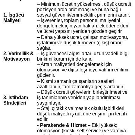
– Minimum ücretin yükselmesi, düşük ücretli
pozisyonlarda brüt maaşı ve buna bağlı
1. İşgücü
sosyal güvenlik/emm‑eklilik primlerini artırır.
Maliyeti
– İşverenler, toplam personel maliyetini
dengelemek için yan hakları, ek ödenekleri
ve ücret yapısını yeniden gözden geçirir.
– Daha yüksek ücret, çalışan motivasyonu,
iş tatmini ve düşük turnover (çıkış) oranı
sağlar.
2. Verimlilik &
– İş güvencesi algısı artar; uzun vadeli bilgi
Motivasyon
birikimi kurum içinde kalır.
– Artan maliyetleri dengelemek için
otomasyon ve dijitalleşmeye yatırım eğilimi
güçlenir.
– Kısmi zamanlı çalışanların saatleri
azaltılabilir, tam zamanlıya geçiş artabilir.
– Düşük ücretli görevlerin birleştirilmesi ve
3. İstihdam
iş tanımlarının yeniden yapılandırılması
Stratejileri
yaygınlaşır.
– Staj, çıraklık ve meslek okulu işbirlikleri,
düşük maliyetli iş gücüne erişim için tercih
edilir.
•
Perakende & Hizmet
– Etki yüksek;
otomasyon (kiosk, self‑service) ve vardiya