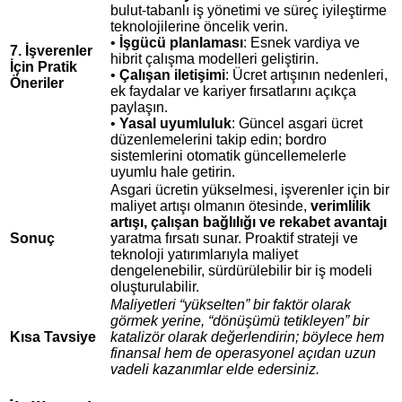
bulut‑tabanlı iş yönetimi ve süreç iyileştirme
teknolojilerine öncelik verin.
•
İşgücü planlaması
: Esnek vardiya ve
7. İşverenler
hibrit çalışma modelleri geliştirin.
İçin Pratik
•
Çalışan iletişimi
: Ücret artışının nedenleri,
Öneriler
ek faydalar ve kariyer fırsatlarını açıkça
paylaşın.
•
Yasal uyumluluk
: Güncel asgari ücret
düzenlemelerini takip edin; bordro
sistemlerini otomatik güncellemelerle
uyumlu hale getirin.
Asgari ücretin yükselmesi, işverenler için bir
maliyet artışı olmanın ötesinde,
verimlilik
artışı, çalışan bağlılığı ve rekabet avantajı
Sonuç
yaratma fırsatı sunar. Proaktif strateji ve
teknoloji yatırımlarıyla maliyet
dengelenebilir, sürdürülebilir bir iş modeli
oluşturulabilir.
Maliyetleri “yükselten” bir faktör olarak
görmek yerine, “dönüşümü tetikleyen” bir
Kısa Tavsiye
katalizör olarak değerlendirin; böylece hem
finansal hem de operasyonel açıdan uzun
vadeli kazanımlar elde edersiniz.