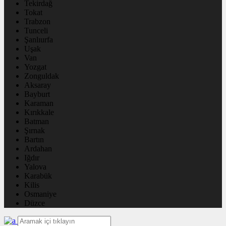
Tekirdağ
Tokat
Trabzon
Tunceli
Şanlıurfa
Uşak
Van
Yozgat
Zonguldak
Aksaray
Bayburt
Karaman
Kırıkkale
Batman
Şırnak
Bartın
Ardahan
Iğdır
Yalova
Karabük
Kilis
Osmaniye
Düzce