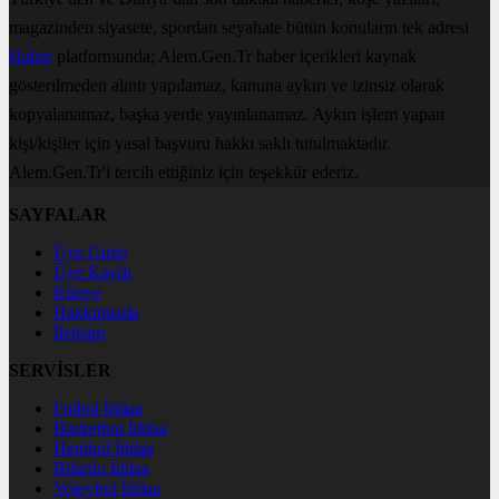
magazinden siyasete, spordan seyahate bütün konuların tek adresi
Haber
platformunda; Alem.Gen.Tr haber içerikleri kaynak
gösterilmeden alıntı yapılamaz, kanuna aykırı ve izinsiz olarak
kopyalanamaz, başka yerde yayınlanamaz. Aykırı işlem yapan
kişi/kişiler için yasal başvuru hakkı saklı tutulmaktadır.
Alem.Gen.Tr'i tercih ettiğiniz için teşekkür ederiz.
SAYFALAR
Üye Girişi
Üye Kaydı
Künye
Hakkımızda
İletişim
SERVİSLER
Futbol İddaa
Basketbol İddaa
Hentbol İddaa
Bilardo İddaa
Voleybol İddaa