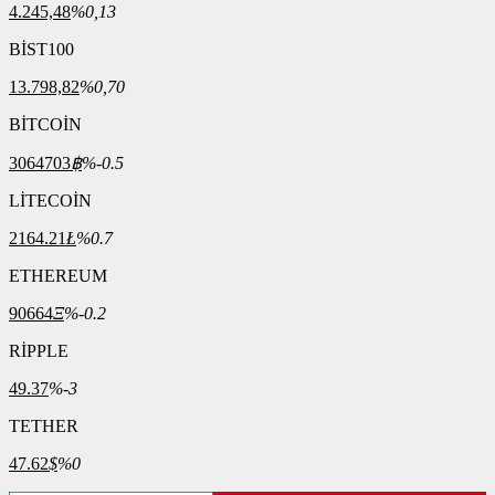
4.245,48
%0,13
BİST100
13.798,82
%0,70
BİTCOİN
3064703
฿
%-0.5
LİTECOİN
2164.21
Ł
%0.7
ETHEREUM
90664
Ξ
%-0.2
RİPPLE
49.37
%-3
TETHER
47.62
$
%0