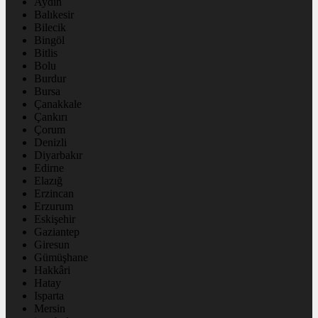
Aydın
Balıkesir
Bilecik
Bingöl
Bitlis
Bolu
Burdur
Bursa
Çanakkale
Çankırı
Çorum
Denizli
Diyarbakır
Edirne
Elazığ
Erzincan
Erzurum
Eskişehir
Gaziantep
Giresun
Gümüşhane
Hakkâri
Hatay
Isparta
Mersin