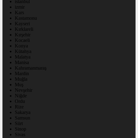
istanbul
izmir
Kars
Kastamonu
Kayseri
Kırklareli
Kırşehir
Kocaeli
Konya
Kütahya
Malatya
Manisa
Kahramanmaraş
Mardin
Muğla
Muş
Nevşehir
Niğde
Ordu
Rize
Sakarya
Samsun
Siirt
Sinop
Sivas