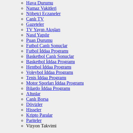
Hava Durumu
Namaz Vakitleri
Nöbetçi Eczaneler
Canlı TV
Gazeteler
TV Yayın Akışları
Nasıl Yapılır
Puan Durumu
Futbol Canlı Sonuçlar
Futbol İddaa Programı
Basketbol Canlı Sonuçlar
Basketbol İddaa Programı
Hentbol İddaa Programı
Voleybol İddaa Programı
Tenis İddaa Programı
Motor Sporları İddaa Programı
Bilardo İddaa Programı
Altınlar
Canlı Borsa
Dövizler
Hisseler
Kripto Paralar
Pariteler
Vizyon Takvimi