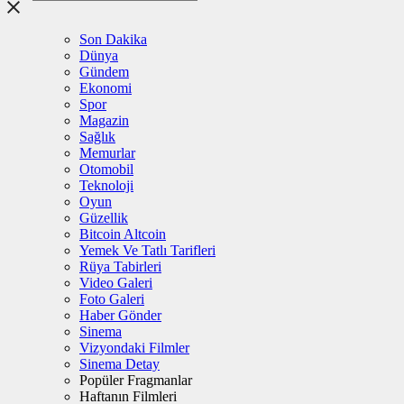
Son Dakika
Dünya
Gündem
Ekonomi
Spor
Magazin
Sağlık
Memurlar
Otomobil
Teknoloji
Oyun
Güzellik
Bitcoin Altcoin
Yemek Ve Tatlı Tarifleri
Rüya Tabirleri
Video Galeri
Foto Galeri
Haber Gönder
Sinema
Vizyondaki Filmler
Sinema Detay
Popüler Fragmanlar
Haftanın Filmleri