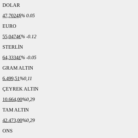
DOLAR
47,7024
$
% 0.05
EURO
55,0474
€
% -0.12
STERLİN
64,3334
£
% -0.05
GRAM ALTIN
6.499,51
%0,11
ÇEYREK ALTIN
10.664,00
%0,29
TAM ALTIN
42.473,00
%0,29
ONS