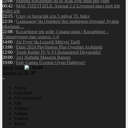
22:08
/
İstanbul Havalimanı’na üç uçak aynı anda iniş yaptı
00:42
/
MAÇ ÖZETİ İZLE: Arsenal 2-2 Liverpool maçı özet izle
goller izle
22:15
/
Uzay ve havacılık için 5 milyar TL bütçe
22:16
/
Galatasaray’da Osimhen’den muhteşem röveşata! Ayakta
alkışlandı…
22:08
/
Kocaelispor tek golle 3 puana ulaştı | Kocaelispor –
Ümraniyespor maç sonucu: 1-0
14:00
/
Air Fryer’da Lezzetli Mücver Tarifi
13:00
/
Ekim 2024 PlayStation Plus Oyunları Açıklandı
12:00
/
Tomb Raider IV-V-VI Remastered Duyuruldu!
20:00
/
2si1 Haftalık Magazin Raporu
19:00
/
Epic Games Ücretsiz Oyun Dağıtıyor!
Sabah
Vakti
02:00
İstanbul
AÇIK
30°
Adana
Adıyaman
Afyonkarahisar
Ağrı
Amasya
Ankara
Antalya
Artvin