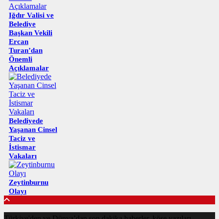
Iğdır Valisi ve
Belediye
Başkan Vekili
Ercan
Turan’dan
Önemli
Açıklamalar
Belediyede
Yaşanan Cinsel
Taciz ve
İstismar
Vakaları
Zeytinburnu
Olayı
Türkiye'den ve Dünya’dan son dakika haberler, köşe yazıları,