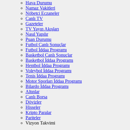
Hava Durumu
Namaz Vakitleri
Nöbetçi Eczaneler
Canlı TV
Gazeteler
TV Yayın Akışları
Nasıl Yapılır
Puan Durumu
Futbol Canlı Sonuçlar
Futbol İddaa Programı
Basketbol Canlı Sonuçlar
Basketbol İddaa Programı
Hentbol İddaa Programı
Voleybol İddaa Programı
Tenis İddaa Programı
Motor Sporları İddaa Programı
Bilardo İddaa Programı
Altınlar
Canlı Borsa
Dövizler
Hisseler
Kripto Paralar
Pariteler
Vizyon Takvimi