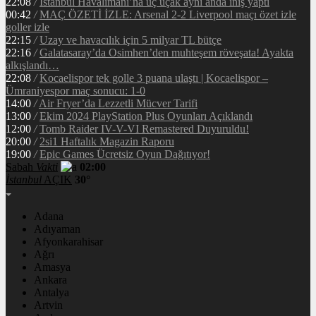
22:08
/
İstanbul Havalimanı’na üç uçak aynı anda iniş yaptı
00:42
/
MAÇ ÖZETİ İZLE: Arsenal 2-2 Liverpool maçı özet izle
goller izle
22:15
/
Uzay ve havacılık için 5 milyar TL bütçe
22:16
/
Galatasaray’da Osimhen’den muhteşem röveşata! Ayakta
alkışlandı…
22:08
/
Kocaelispor tek golle 3 puana ulaştı | Kocaelispor –
Ümraniyespor maç sonucu: 1-0
14:00
/
Air Fryer’da Lezzetli Mücver Tarifi
13:00
/
Ekim 2024 PlayStation Plus Oyunları Açıklandı
12:00
/
Tomb Raider IV-V-VI Remastered Duyuruldu!
20:00
/
2si1 Haftalık Magazin Raporu
19:00
/
Epic Games Ücretsiz Oyun Dağıtıyor!
Sabah
Vakti
02:00
İstanbul
AÇIK
30°
Adana
Adıyaman
Afyonkarahisar
Ağrı
Amasya
Ankara
Antalya
Artvin