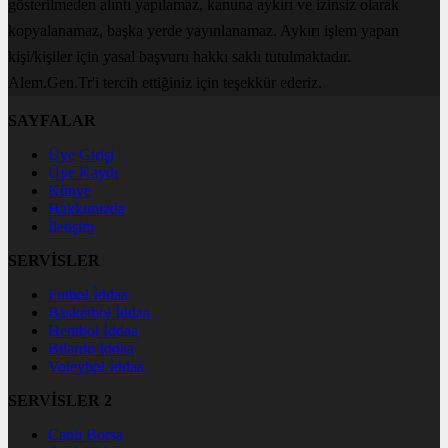
gösterilmeden alıntı yapılamaz, kanuna aykırı ve izinsiz olarak
kopyalanamaz, başka yerde yayınlanamaz. Aykırı işlem yapan
kişi/kişiler için yasal başvuru hakkı saklı tutulmaktadır.
Alem.Gen.Tr'i tercih ettiğiniz için teşekkür ederiz.
SAYFALAR
Üye Girişi
Üye Kaydı
Künye
Hakkımızda
İletişim
SERVİSLER
Futbol İddaa
Basketbol İddaa
Hentbol İddaa
Bilardo İddaa
Voleybol İddaa
SERVİSLER 2
Canlı Borsa