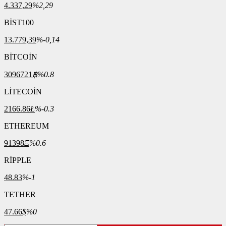
4.337,29
%2,29
BİST100
13.779,39
%-0,14
BİTCOİN
3096721
฿
%0.8
LİTECOİN
2166.86
Ł
%-0.3
ETHEREUM
91398
Ξ
%0.6
RİPPLE
48.83
%-1
TETHER
47.66
$
%0