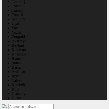
Tekirdağ
Tokat
Trabzon
Tunceli
Şanlıurfa
Uşak
Van
Yozgat
Zonguldak
Aksaray
Bayburt
Karaman
Kırıkkale
Batman
Şırnak
Bartın
Ardahan
Iğdır
Yalova
Karabük
Kilis
Osmaniye
Düzce