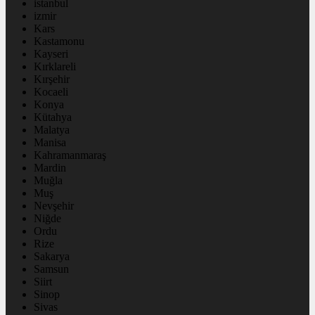
istanbul
izmir
Kars
Kastamonu
Kayseri
Kırklareli
Kırşehir
Kocaeli
Konya
Kütahya
Malatya
Manisa
Kahramanmaraş
Mardin
Muğla
Muş
Nevşehir
Niğde
Ordu
Rize
Sakarya
Samsun
Siirt
Sinop
Sivas