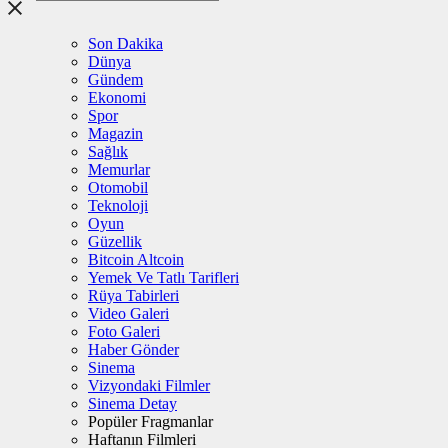
Son Dakika
Dünya
Gündem
Ekonomi
Spor
Magazin
Sağlık
Memurlar
Otomobil
Teknoloji
Oyun
Güzellik
Bitcoin Altcoin
Yemek Ve Tatlı Tarifleri
Rüya Tabirleri
Video Galeri
Foto Galeri
Haber Gönder
Sinema
Vizyondaki Filmler
Sinema Detay
Popüler Fragmanlar
Haftanın Filmleri