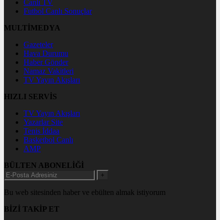
Canlı TV
Futbol Canlı Sonuçlar
MULTİMEDYA
Gazeteler
Hava Durumu
Haber Gönder
Namaz Vakitleri
TV Yayın Akışları
HIZLI SERVİS
TV Yayın Akışları
Yazarlar Site
Tenis İddaa
Basketbol Canlı
AMP
BÜLTEN ABONELİĞİ
+
Bu web sitesinden haber ve ebülten almak istiyorum
BİZİ TAKİP ET