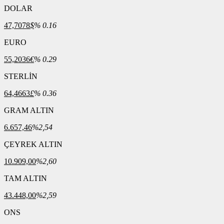
DOLAR
47,7078
$
% 0.16
EURO
55,2036
€
% 0.29
STERLİN
64,4663
£
% 0.36
GRAM ALTIN
6.657,46
%2,54
ÇEYREK ALTIN
10.909,00
%2,60
TAM ALTIN
43.448,00
%2,59
ONS