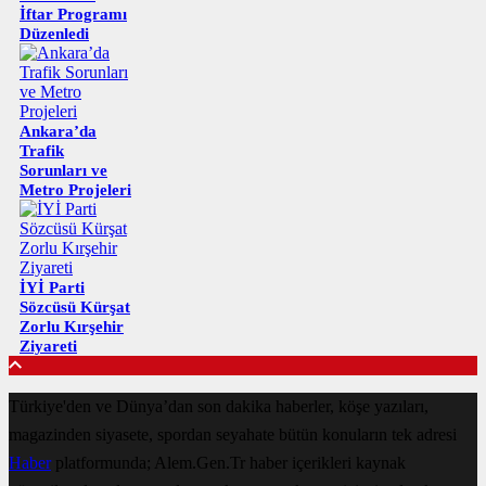
İftar Programı
Düzenledi
Ankara’da
Trafik
Sorunları ve
Metro Projeleri
İYİ Parti
Sözcüsü Kürşat
Zorlu Kırşehir
Ziyareti
Türkiye'den ve Dünya’dan son dakika haberler, köşe yazıları,
magazinden siyasete, spordan seyahate bütün konuların tek adresi
Haber
platformunda; Alem.Gen.Tr haber içerikleri kaynak