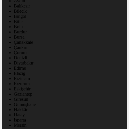
Aydın
Balıkesir
Bilecik
Bingöl
Bitlis
Bolu
Burdur
Bursa
Çanakkale
Çankırı
Çorum
Denizli
Diyarbakır
Edirne
Elazığ
Erzincan
Erzurum
Eskişehir
Gaziantep
Giresun
Gümüşhane
Hakkâri
Hatay
Isparta
Mersin