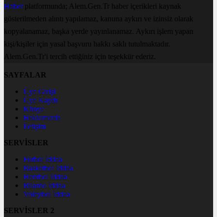
Haber
platformunda; Alem.Gen.Tr haber içerikleri kaynak
gösterilmeden alıntı yapılamaz, kanuna aykırı ve izinsiz olarak
kopyalanamaz, başka yerde yayınlanamaz. Aykırı işlem yapan
kişi/kişiler için yasal başvuru hakkı saklı tutulmaktadır.
Alem.Gen.Tr'i tercih ettiğiniz için teşekkür ederiz.
SAYFALAR
Üye Girişi
Üye Kaydı
Künye
Hakkımızda
İletişim
SERVİSLER
Futbol İddaa
Basketbol İddaa
Hentbol İddaa
Bilardo İddaa
Voleybol İddaa
SERVİSLER 2