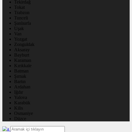
Tekirdağ
Tokat
Trabzon
Tunceli
Şanlıurfa
Uşak
Van
Yozgat
Zonguldak
Aksaray
Bayburt
Karaman
Kırıkkale
Batman
Şırnak
Bartın
Ardahan
Iğdır
Yalova
Karabük
Kilis
Osmaniye
Düzce