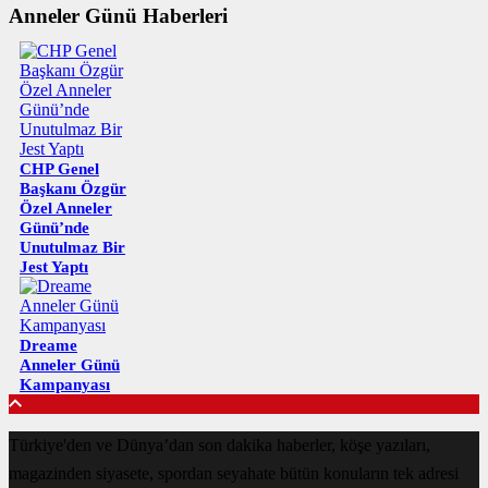
Anneler Günü Haberleri
CHP Genel
Başkanı Özgür
Özel Anneler
Günü’nde
Unutulmaz Bir
Jest Yaptı
Dreame
Anneler Günü
Kampanyası
Türkiye'den ve Dünya’dan son dakika haberler, köşe yazıları,
magazinden siyasete, spordan seyahate bütün konuların tek adresi