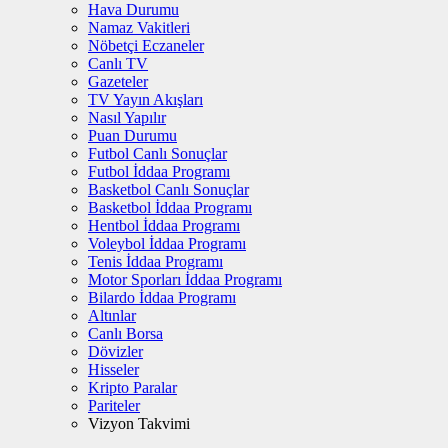
Hava Durumu
Namaz Vakitleri
Nöbetçi Eczaneler
Canlı TV
Gazeteler
TV Yayın Akışları
Nasıl Yapılır
Puan Durumu
Futbol Canlı Sonuçlar
Futbol İddaa Programı
Basketbol Canlı Sonuçlar
Basketbol İddaa Programı
Hentbol İddaa Programı
Voleybol İddaa Programı
Tenis İddaa Programı
Motor Sporları İddaa Programı
Bilardo İddaa Programı
Altınlar
Canlı Borsa
Dövizler
Hisseler
Kripto Paralar
Pariteler
Vizyon Takvimi