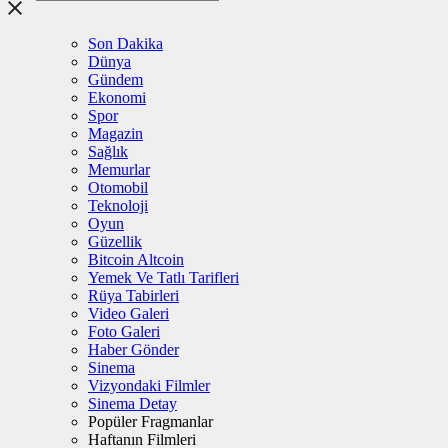
Son Dakika
Dünya
Gündem
Ekonomi
Spor
Magazin
Sağlık
Memurlar
Otomobil
Teknoloji
Oyun
Güzellik
Bitcoin Altcoin
Yemek Ve Tatlı Tarifleri
Rüya Tabirleri
Video Galeri
Foto Galeri
Haber Gönder
Sinema
Vizyondaki Filmler
Sinema Detay
Popüler Fragmanlar
Haftanın Filmleri