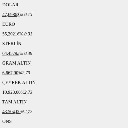
DOLAR
47,6986
$
% 0.15
EURO
55,2021
€
% 0.31
STERLİN
64,4579
£
% 0.39
GRAM ALTIN
6.667,90
%2,70
ÇEYREK ALTIN
10.923,00
%2,73
TAM ALTIN
43.504,00
%2,72
ONS