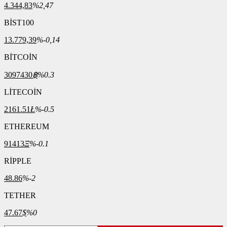
4.344,83
%2,47
BİST100
13.779,39
%-0,14
BİTCOİN
3097430
฿
%0.3
LİTECOİN
2161.51
Ł
%-0.5
ETHEREUM
91413
Ξ
%-0.1
RİPPLE
48.86
%-2
TETHER
47.67
$
%0