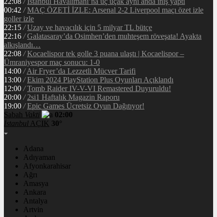
22:08
/
İstanbul Havalimanı’na üç uçak aynı anda iniş yaptı
00:42
/
MAÇ ÖZETİ İZLE: Arsenal 2-2 Liverpool maçı özet izle
goller izle
22:15
/
Uzay ve havacılık için 5 milyar TL bütçe
22:16
/
Galatasaray’da Osimhen’den muhteşem röveşata! Ayakta
alkışlandı…
22:08
/
Kocaelispor tek golle 3 puana ulaştı | Kocaelispor –
Ümraniyespor maç sonucu: 1-0
14:00
/
Air Fryer’da Lezzetli Mücver Tarifi
13:00
/
Ekim 2024 PlayStation Plus Oyunları Açıklandı
12:00
/
Tomb Raider IV-V-VI Remastered Duyuruldu!
20:00
/
2si1 Haftalık Magazin Raporu
19:00
/
Epic Games Ücretsiz Oyun Dağıtıyor!
Sabah
Vakti
02:00
İstanbul
AÇIK
30°
Adana
Adıyaman
Afyonkarahisar
Ağrı
Amasya
Ankara
Antalya
Artvin