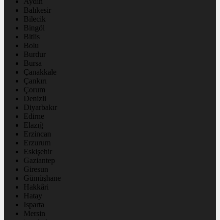
Aydın
Balıkesir
Bilecik
Bingöl
Bitlis
Bolu
Burdur
Bursa
Çanakkale
Çankırı
Çorum
Denizli
Diyarbakır
Edirne
Elazığ
Erzincan
Erzurum
Eskişehir
Gaziantep
Giresun
Gümüşhane
Hakkâri
Hatay
Isparta
Mersin