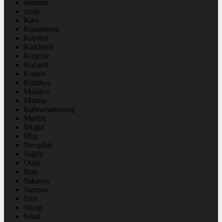
istanbul
izmir
Kars
Kastamonu
Kayseri
Kırklareli
Kırşehir
Kocaeli
Konya
Kütahya
Malatya
Manisa
Kahramanmaraş
Mardin
Muğla
Muş
Nevşehir
Niğde
Ordu
Rize
Sakarya
Samsun
Siirt
Sinop
Sivas