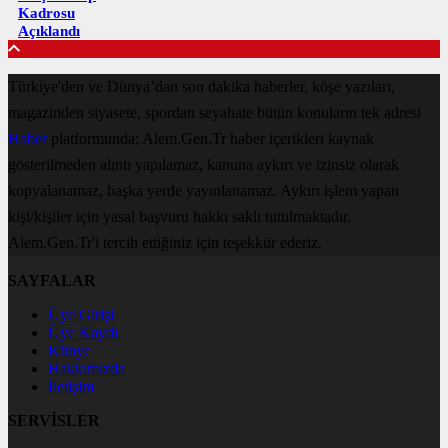
Kadrosu
Açıklandı
Türkiye'den ve Dünya’dan son dakika haberler, köşe yazıları,
magazinden siyasete, spordan seyahate bütün konuların tek adresi
Haber
platformunda; Alem.Gen.Tr haber içerikleri kaynak
gösterilmeden alıntı yapılamaz, kanuna aykırı ve izinsiz olarak
kopyalanamaz, başka yerde yayınlanamaz. Aykırı işlem yapan
kişi/kişiler için yasal başvuru hakkı saklı tutulmaktadır.
Alem.Gen.Tr'i tercih ettiğiniz için teşekkür ederiz.
SAYFALAR
Üye Girişi
Üye Kaydı
Künye
Hakkımızda
İletişim
SERVİSLER