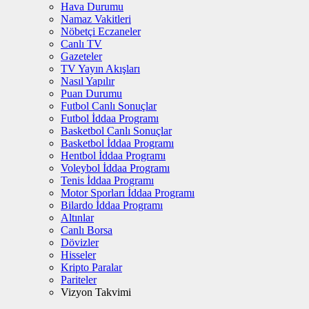
Hava Durumu
Namaz Vakitleri
Nöbetçi Eczaneler
Canlı TV
Gazeteler
TV Yayın Akışları
Nasıl Yapılır
Puan Durumu
Futbol Canlı Sonuçlar
Futbol İddaa Programı
Basketbol Canlı Sonuçlar
Basketbol İddaa Programı
Hentbol İddaa Programı
Voleybol İddaa Programı
Tenis İddaa Programı
Motor Sporları İddaa Programı
Bilardo İddaa Programı
Altınlar
Canlı Borsa
Dövizler
Hisseler
Kripto Paralar
Pariteler
Vizyon Takvimi