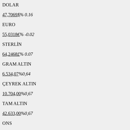
DOLAR
47,7069
$
% 0.16
EURO
55,0318
€
% -0.02
STERLİN
64,2468
£
% 0.07
GRAM ALTIN
6.534,07
%0,64
ÇEYREK ALTIN
10.704,00
%0,67
TAM ALTIN
42.633,00
%0,67
ONS