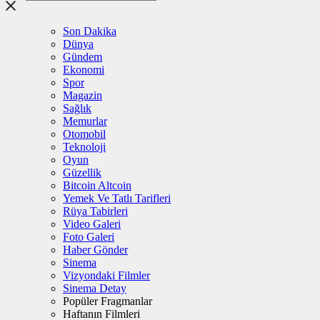
Son Dakika
Dünya
Gündem
Ekonomi
Spor
Magazin
Sağlık
Memurlar
Otomobil
Teknoloji
Oyun
Güzellik
Bitcoin Altcoin
Yemek Ve Tatlı Tarifleri
Rüya Tabirleri
Video Galeri
Foto Galeri
Haber Gönder
Sinema
Vizyondaki Filmler
Sinema Detay
Popüler Fragmanlar
Haftanın Filmleri