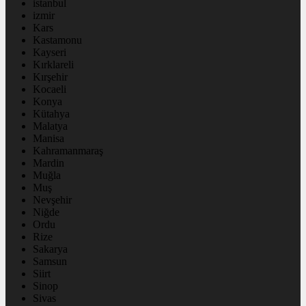
istanbul
izmir
Kars
Kastamonu
Kayseri
Kırklareli
Kırşehir
Kocaeli
Konya
Kütahya
Malatya
Manisa
Kahramanmaraş
Mardin
Muğla
Muş
Nevşehir
Niğde
Ordu
Rize
Sakarya
Samsun
Siirt
Sinop
Sivas