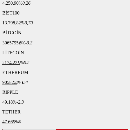
4.250,90
%0,26
BİST100
13.798,82
%0,70
BİTCOİN
3065795
฿
%-0.3
LİTECOİN
2174.22
Ł
%0.5
ETHEREUM
90582
Ξ
%-0.4
RİPPLE
49.18
%-2.3
TETHER
47.66
$
%0