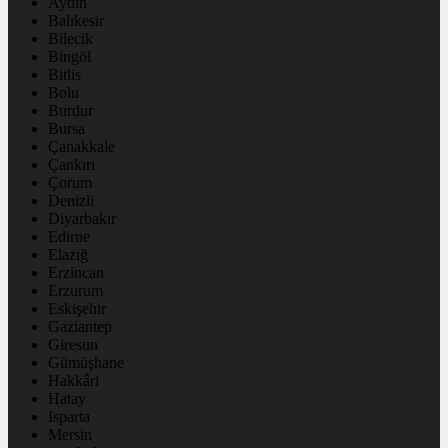
Aydın
Balıkesir
Bilecik
Bingöl
Bitlis
Bolu
Burdur
Bursa
Çanakkale
Çankırı
Çorum
Denizli
Diyarbakır
Edirne
Elazığ
Erzincan
Erzurum
Eskişehir
Gaziantep
Giresun
Gümüşhane
Hakkâri
Hatay
Isparta
Mersin