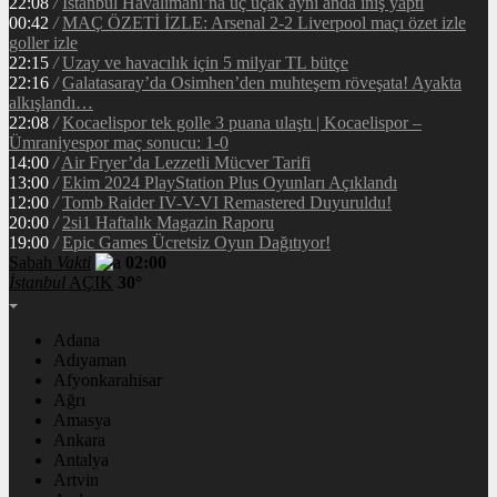
22:08
/
İstanbul Havalimanı’na üç uçak aynı anda iniş yaptı
00:42
/
MAÇ ÖZETİ İZLE: Arsenal 2-2 Liverpool maçı özet izle
goller izle
22:15
/
Uzay ve havacılık için 5 milyar TL bütçe
22:16
/
Galatasaray’da Osimhen’den muhteşem röveşata! Ayakta
alkışlandı…
22:08
/
Kocaelispor tek golle 3 puana ulaştı | Kocaelispor –
Ümraniyespor maç sonucu: 1-0
14:00
/
Air Fryer’da Lezzetli Mücver Tarifi
13:00
/
Ekim 2024 PlayStation Plus Oyunları Açıklandı
12:00
/
Tomb Raider IV-V-VI Remastered Duyuruldu!
20:00
/
2si1 Haftalık Magazin Raporu
19:00
/
Epic Games Ücretsiz Oyun Dağıtıyor!
Sabah
Vakti
02:00
İstanbul
AÇIK
30°
Adana
Adıyaman
Afyonkarahisar
Ağrı
Amasya
Ankara
Antalya
Artvin