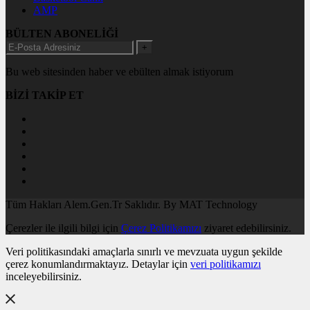
AMP
BÜLTEN ABONELİĞİ
+
Bu web sitesinden haber ve ebülten almak istiyorum
BİZİ TAKİP ET
Tüm Hakları Alem.Gen.Tr Saklıdır. By MAT Technology
Çerezler ile ilgili bilgi için
Çerez Politikamızı
ziyaret edebilirsiniz.
Veri politikasındaki amaçlarla sınırlı ve mevzuata uygun şekilde
çerez konumlandırmaktayız. Detaylar için
veri politikamızı
inceleyebilirsiniz.