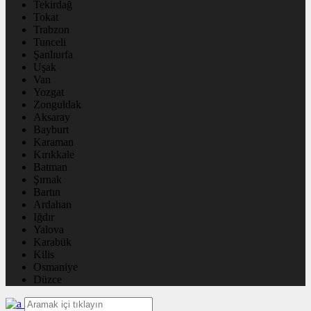
Tekirdağ
Tokat
Trabzon
Tunceli
Şanlıurfa
Uşak
Van
Yozgat
Zonguldak
Aksaray
Bayburt
Karaman
Kırıkkale
Batman
Şırnak
Bartın
Ardahan
Iğdır
Yalova
Karabük
Kilis
Osmaniye
Düzce