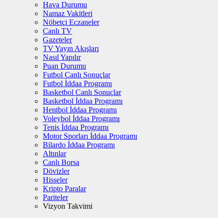
Hava Durumu
Namaz Vakitleri
Nöbetçi Eczaneler
Canlı TV
Gazeteler
TV Yayın Akışları
Nasıl Yapılır
Puan Durumu
Futbol Canlı Sonuçlar
Futbol İddaa Programı
Basketbol Canlı Sonuçlar
Basketbol İddaa Programı
Hentbol İddaa Programı
Voleybol İddaa Programı
Tenis İddaa Programı
Motor Sporları İddaa Programı
Bilardo İddaa Programı
Altınlar
Canlı Borsa
Dövizler
Hisseler
Kripto Paralar
Pariteler
Vizyon Takvimi