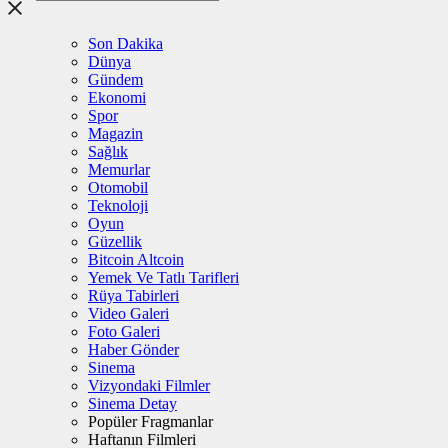
Son Dakika
Dünya
Gündem
Ekonomi
Spor
Magazin
Sağlık
Memurlar
Otomobil
Teknoloji
Oyun
Güzellik
Bitcoin Altcoin
Yemek Ve Tatlı Tarifleri
Rüya Tabirleri
Video Galeri
Foto Galeri
Haber Gönder
Sinema
Vizyondaki Filmler
Sinema Detay
Popüler Fragmanlar
Haftanın Filmleri