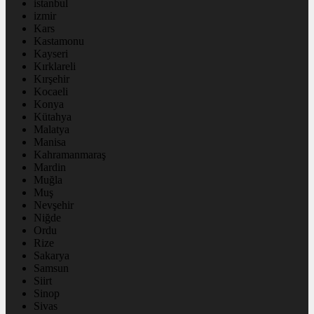
istanbul
izmir
Kars
Kastamonu
Kayseri
Kırklareli
Kırşehir
Kocaeli
Konya
Kütahya
Malatya
Manisa
Kahramanmaraş
Mardin
Muğla
Muş
Nevşehir
Niğde
Ordu
Rize
Sakarya
Samsun
Siirt
Sinop
Sivas