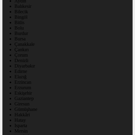
Aydın
Balıkesir
Bilecik
Bingöl
Bitlis
Bolu
Burdur
Bursa
Çanakkale
Çankırı
Çorum
Denizli
Diyarbakır
Edirne
Elazığ
Erzincan
Erzurum
Eskişehir
Gaziantep
Giresun
Gümüşhane
Hakkâri
Hatay
Isparta
Mersin