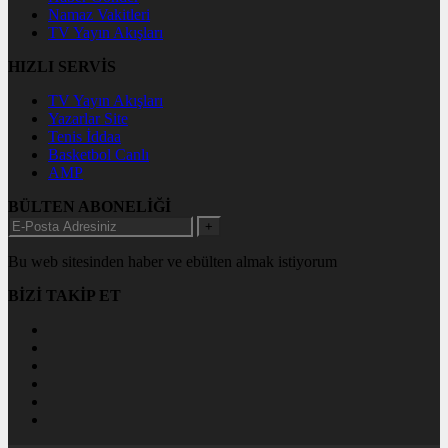
Namaz Vakitleri
TV Yayın Akışları
HIZLI SERVİS
TV Yayın Akışları
Yazarlar Site
Tenis İddaa
Basketbol Canlı
AMP
BÜLTEN ABONELİĞİ
+
Bu web sitesinden haber ve ebülten almak istiyorum
BİZİ TAKİP ET