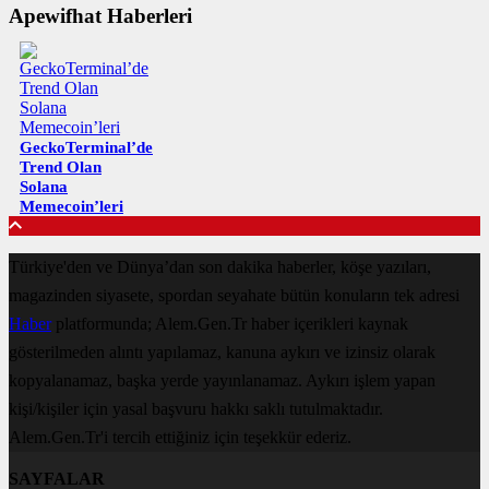
Apewifhat Haberleri
GeckoTerminal’de
Trend Olan
Solana
Memecoin’leri
Türkiye'den ve Dünya’dan son dakika haberler, köşe yazıları,
magazinden siyasete, spordan seyahate bütün konuların tek adresi
Haber
platformunda; Alem.Gen.Tr haber içerikleri kaynak
gösterilmeden alıntı yapılamaz, kanuna aykırı ve izinsiz olarak
kopyalanamaz, başka yerde yayınlanamaz. Aykırı işlem yapan
kişi/kişiler için yasal başvuru hakkı saklı tutulmaktadır.
Alem.Gen.Tr'i tercih ettiğiniz için teşekkür ederiz.
SAYFALAR