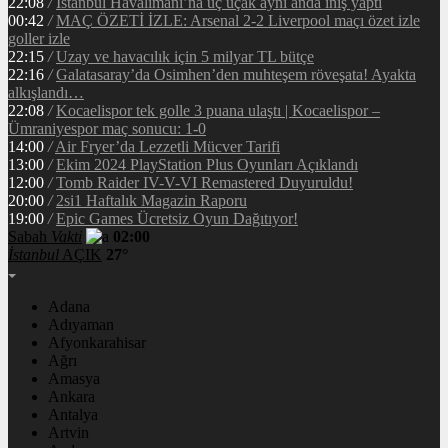
22:08
/
İstanbul Havalimanı’na üç uçak aynı anda iniş yaptı
00:42
/
MAÇ ÖZETİ İZLE: Arsenal 2-2 Liverpool maçı özet izle
goller izle
22:15
/
Uzay ve havacılık için 5 milyar TL bütçe
22:16
/
Galatasaray’da Osimhen’den muhteşem röveşata! Ayakta
alkışlandı…
22:08
/
Kocaelispor tek golle 3 puana ulaştı | Kocaelispor –
Ümraniyespor maç sonucu: 1-0
14:00
/
Air Fryer’da Lezzetli Mücver Tarifi
13:00
/
Ekim 2024 PlayStation Plus Oyunları Açıklandı
12:00
/
Tomb Raider IV-V-VI Remastered Duyuruldu!
20:00
/
2si1 Haftalık Magazin Raporu
19:00
/
Epic Games Ücretsiz Oyun Dağıtıyor!
Sabah
Vakti
02:00
İstanbul
AÇIK
27°
Adana
Adıyaman
Afyonkarahisar
Ağrı
Amasya
Ankara
Antalya
Artvin