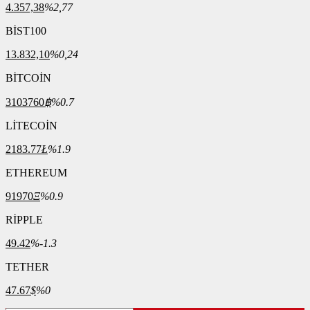
4.357,38
%2,77
BİST100
13.832,10
%0,24
BİTCOİN
3103760
฿
%0.7
LİTECOİN
2183.77
Ł
%1.9
ETHEREUM
91970
Ξ
%0.9
RİPPLE
49.42
%-1.3
TETHER
47.67
$
%0