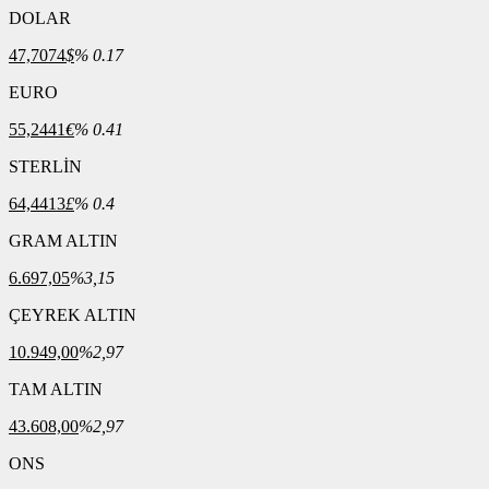
DOLAR
47,7074
$
% 0.17
EURO
55,2441
€
% 0.41
STERLİN
64,4413
£
% 0.4
GRAM ALTIN
6.697,05
%3,15
ÇEYREK ALTIN
10.949,00
%2,97
TAM ALTIN
43.608,00
%2,97
ONS