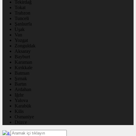
Tekirdağ
Tokat
Trabzon
Tunceli
Şanlıurfa
Uşak
Van
Yozgat
Zonguldak
Aksaray
Bayburt
Karaman
Kırıkkale
Batman
Şırnak
Bartın
Ardahan
Iğdır
Yalova
Karabük
Kilis
Osmaniye
Düzce