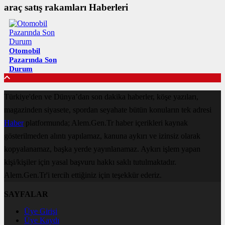
araç satış rakamları Haberleri
Otomobil
Pazarında Son
Durum
Türkiye'den ve Dünya’dan son dakika haberler, köşe yazıları,
magazinden siyasete, spordan seyahate bütün konuların tek adresi
Haber
platformunda; Alem.Gen.Tr haber içerikleri kaynak
gösterilmeden alıntı yapılamaz, kanuna aykırı ve izinsiz olarak
kopyalanamaz, başka yerde yayınlanamaz. Aykırı işlem yapan
kişi/kişiler için yasal başvuru hakkı saklı tutulmaktadır.
Alem.Gen.Tr'i tercih ettiğiniz için teşekkür ederiz.
SAYFALAR
Üye Girişi
Üye Kaydı