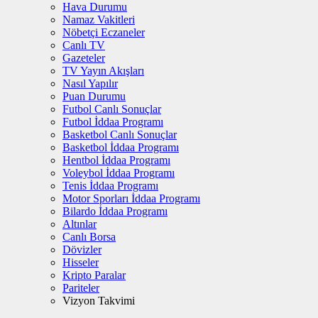
Hava Durumu
Namaz Vakitleri
Nöbetçi Eczaneler
Canlı TV
Gazeteler
TV Yayın Akışları
Nasıl Yapılır
Puan Durumu
Futbol Canlı Sonuçlar
Futbol İddaa Programı
Basketbol Canlı Sonuçlar
Basketbol İddaa Programı
Hentbol İddaa Programı
Voleybol İddaa Programı
Tenis İddaa Programı
Motor Sporları İddaa Programı
Bilardo İddaa Programı
Altınlar
Canlı Borsa
Dövizler
Hisseler
Kripto Paralar
Pariteler
Vizyon Takvimi