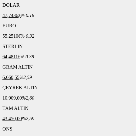
DOLAR
47,7436
$
% 0.18
EURO
55,2510
€
% 0.32
STERLİN
64,4811
£
% 0.38
GRAM ALTIN
6.660,55
%2,59
ÇEYREK ALTIN
10.909,00
%2,60
TAM ALTIN
43.450,00
%2,59
ONS