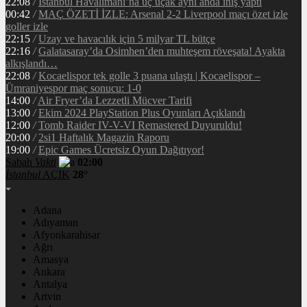
22:08
/
İstanbul Havalimanı’na üç uçak aynı anda iniş yaptı
00:42
/
MAÇ ÖZETİ İZLE: Arsenal 2-2 Liverpool maçı özet izle
goller izle
22:15
/
Uzay ve havacılık için 5 milyar TL bütçe
22:16
/
Galatasaray’da Osimhen’den muhteşem röveşata! Ayakta
alkışlandı…
22:08
/
Kocaelispor tek golle 3 puana ulaştı | Kocaelispor –
Ümraniyespor maç sonucu: 1-0
14:00
/
Air Fryer’da Lezzetli Mücver Tarifi
13:00
/
Ekim 2024 PlayStation Plus Oyunları Açıklandı
12:00
/
Tomb Raider IV-V-VI Remastered Duyuruldu!
20:00
/
2si1 Haftalık Magazin Raporu
19:00
/
Epic Games Ücretsiz Oyun Dağıtıyor!
Sabah
Vakti
02:00
İstanbul
AÇIK
28°
Adana
Adıyaman
Afyonkarahisar
Ağrı
Amasya
Ankara
Antalya
Artvin