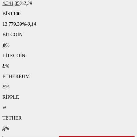
4.341,35
%2,39
BİST100
13.779,39
%-0,14
BİTCOİN
฿
%
LİTECOİN
Ł
%
ETHEREUM
Ξ
%
RİPPLE
%
TETHER
$
%