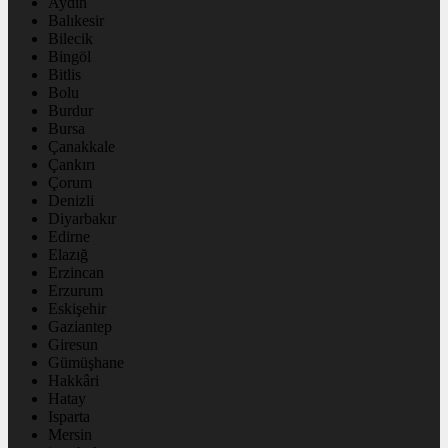
Aydın
Balıkesir
Bilecik
Bingöl
Bitlis
Bolu
Burdur
Bursa
Çanakkale
Çankırı
Çorum
Denizli
Diyarbakır
Edirne
Elazığ
Erzincan
Erzurum
Eskişehir
Gaziantep
Giresun
Gümüşhane
Hakkâri
Hatay
Isparta
Mersin