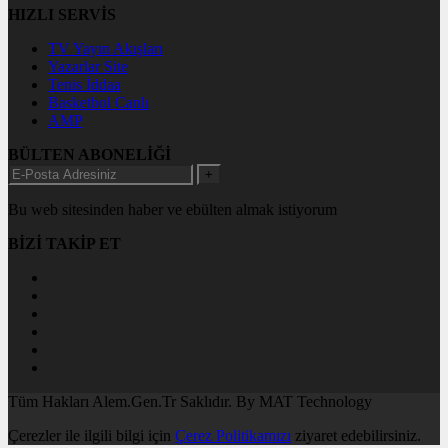
HIZLI SERVİS
TV Yayın Akışları
Yazarlar Site
Tenis İddaa
Basketbol Canlı
AMP
BÜLTEN ABONELİĞİ
+
Bu web sitesinden haber ve ebülten almak istiyorum
BİZİ TAKİP ET
Tüm Hakları Alem.Gen.Tr Saklıdır. By MAT Technology
Çerezler ile ilgili bilgi için
Çerez Politikamızı
ziyaret edebilirsiniz.