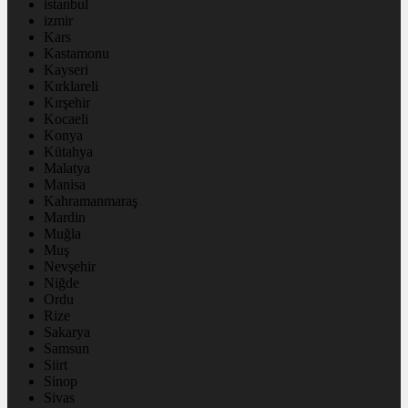
istanbul
izmir
Kars
Kastamonu
Kayseri
Kırklareli
Kırşehir
Kocaeli
Konya
Kütahya
Malatya
Manisa
Kahramanmaraş
Mardin
Muğla
Muş
Nevşehir
Niğde
Ordu
Rize
Sakarya
Samsun
Siirt
Sinop
Sivas