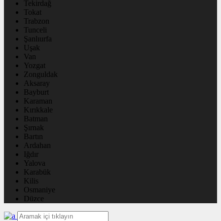
Tekirdağ
Tokat
Trabzon
Tunceli
Şanlıurfa
Uşak
Van
Yozgat
Zonguldak
Aksaray
Bayburt
Karaman
Kırıkkale
Batman
Şırnak
Bartın
Ardahan
Iğdır
Yalova
Karabük
Kilis
Osmaniye
Düzce