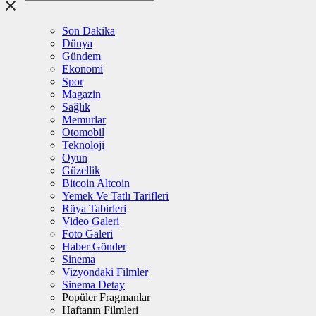
Son Dakika
Dünya
Gündem
Ekonomi
Spor
Magazin
Sağlık
Memurlar
Otomobil
Teknoloji
Oyun
Güzellik
Bitcoin Altcoin
Yemek Ve Tatlı Tarifleri
Rüya Tabirleri
Video Galeri
Foto Galeri
Haber Gönder
Sinema
Vizyondaki Filmler
Sinema Detay
Popüler Fragmanlar
Haftanın Filmleri