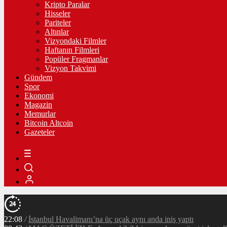
Kripto Paralar
Hisseler
Pariteler
Altınlar
Vizyondaki Filmler
Haftanın Filmleri
Popüler Fragmanlar
Vizyon Takvimi
Gündem
Spor
Ekonomi
Magazin
Memurlar
Bitcoin Altcoin
Gazeteler
22:08
/
İstanbul Havalimanı’na üç uçak aynı anda iniş yaptı