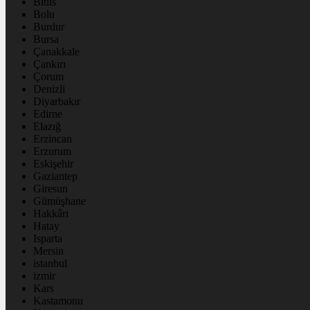
Bitlis
Bolu
Burdur
Bursa
Çanakkale
Çankırı
Çorum
Denizli
Diyarbakır
Edirne
Elazığ
Erzincan
Erzurum
Eskişehir
Gaziantep
Giresun
Gümüşhane
Hakkâri
Hatay
Isparta
Mersin
istanbul
izmir
Kars
Kastamonu