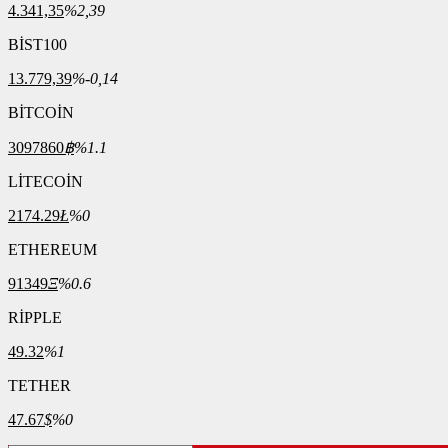
4.341,35
%2,39
BİST100
13.779,39
%-0,14
BİTCOİN
3097860
฿
%1.1
LİTECOİN
2174.29
Ł
%0
ETHEREUM
91349
Ξ
%0.6
RİPPLE
49.32
%1
TETHER
47.67
$
%0