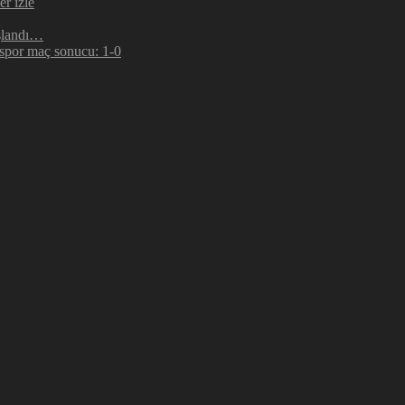
r izle
şlandı…
espor maç sonucu: 1-0