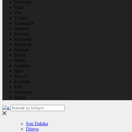
Şanlıurfa
Uşak
Van
Yozgat
Zonguldak
Aksaray
Bayburt
Karaman
Kırıkkale
Batman
Şırnak
Bartın
Ardahan
Iğdır
Yalova
Karabük
Kilis
Osmaniye
Düzce
Son Dakika
Dünya