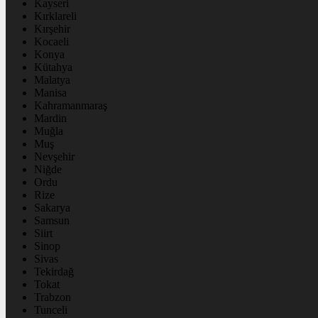
Kayseri
Kırklareli
Kırşehir
Kocaeli
Konya
Kütahya
Malatya
Manisa
Kahramanmaraş
Mardin
Muğla
Muş
Nevşehir
Niğde
Ordu
Rize
Sakarya
Samsun
Siirt
Sinop
Sivas
Tekirdağ
Tokat
Trabzon
Tunceli