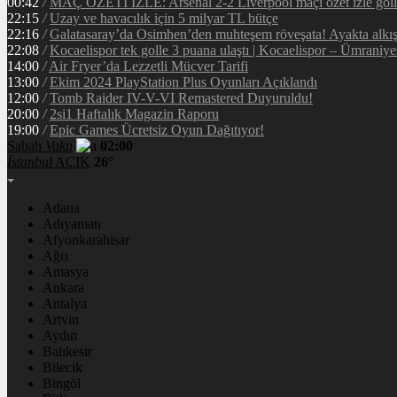
00:42
/
MAÇ ÖZETİ İZLE: Arsenal 2-2 Liverpool maçı özet izle golle
22:15
/
Uzay ve havacılık için 5 milyar TL bütçe
22:16
/
Galatasaray’da Osimhen’den muhteşem röveşata! Ayakta alkı
22:08
/
Kocaelispor tek golle 3 puana ulaştı | Kocaelispor – Ümraniy
14:00
/
Air Fryer’da Lezzetli Mücver Tarifi
13:00
/
Ekim 2024 PlayStation Plus Oyunları Açıklandı
12:00
/
Tomb Raider IV-V-VI Remastered Duyuruldu!
20:00
/
2si1 Haftalık Magazin Raporu
19:00
/
Epic Games Ücretsiz Oyun Dağıtıyor!
Sabah
Vakti
02:00
İstanbul
AÇIK
26°
Adana
Adıyaman
Afyonkarahisar
Ağrı
Amasya
Ankara
Antalya
Artvin
Aydın
Balıkesir
Bilecik
Bingöl