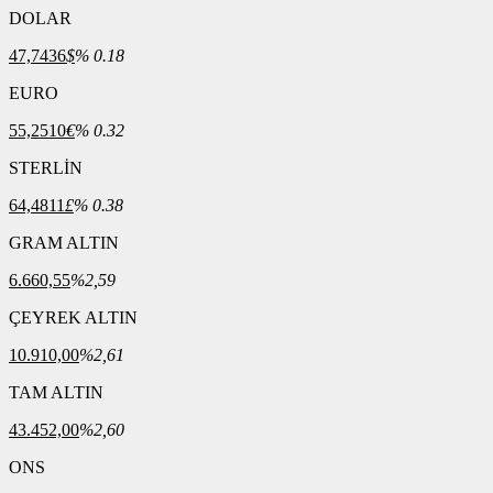
DOLAR
47,7436
$
% 0.18
EURO
55,2510
€
% 0.32
STERLİN
64,4811
£
% 0.38
GRAM ALTIN
6.660,55
%2,59
ÇEYREK ALTIN
10.910,00
%2,61
TAM ALTIN
43.452,00
%2,60
ONS