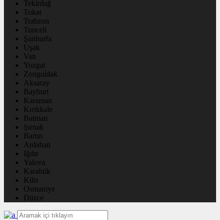
Tekirdağ
Tokat
Trabzon
Tunceli
Şanlıurfa
Uşak
Van
Yozgat
Zonguldak
Aksaray
Bayburt
Karaman
Kırıkkale
Batman
Şırnak
Bartın
Ardahan
Iğdır
Yalova
Karabük
Kilis
Osmaniye
Düzce