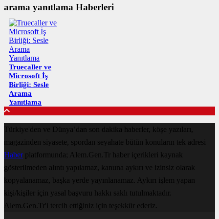
arama yanıtlama Haberleri
Truecaller ve
Microsoft İş
Birliği: Sesle
Arama
Yanıtlama
Türkiye'den ve Dünya’dan son dakika haberler, köşe yazıları,
magazinden siyasete, spordan seyahate bütün konuların tek adresi
Haber
platformunda; Alem.Gen.Tr haber içerikleri kaynak
gösterilmeden alıntı yapılamaz, kanuna aykırı ve izinsiz olarak
kopyalanamaz, başka yerde yayınlanamaz. Aykırı işlem yapan
kişi/kişiler için yasal başvuru hakkı saklı tutulmaktadır.
Alem.Gen.Tr'i tercih ettiğiniz için teşekkür ederiz.