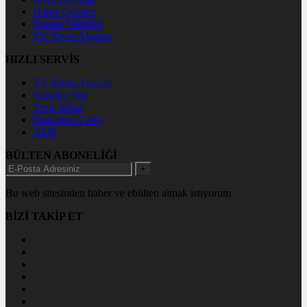
Haber Gönder
Namaz Vakitleri
TV Yayın Akışları
HIZLI SERVİS
TV Yayın Akışları
Yazarlar Site
Tenis İddaa
Basketbol Canlı
AMP
BÜLTEN ABONELİĞİ
+
Bu web sitesinden haber ve ebülten almak istiyorum
BİZİ TAKİP ET