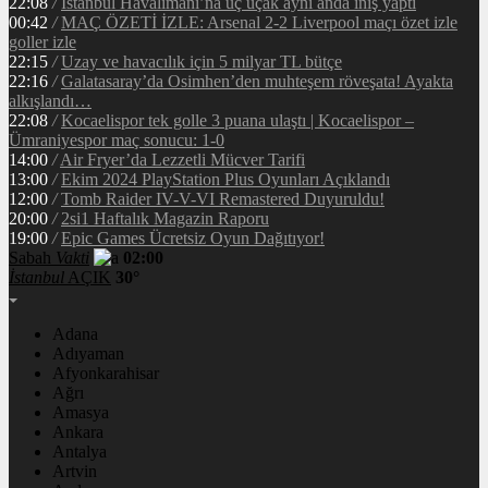
22:08
/
İstanbul Havalimanı’na üç uçak aynı anda iniş yaptı
00:42
/
MAÇ ÖZETİ İZLE: Arsenal 2-2 Liverpool maçı özet izle
goller izle
22:15
/
Uzay ve havacılık için 5 milyar TL bütçe
22:16
/
Galatasaray’da Osimhen’den muhteşem röveşata! Ayakta
alkışlandı…
22:08
/
Kocaelispor tek golle 3 puana ulaştı | Kocaelispor –
Ümraniyespor maç sonucu: 1-0
14:00
/
Air Fryer’da Lezzetli Mücver Tarifi
13:00
/
Ekim 2024 PlayStation Plus Oyunları Açıklandı
12:00
/
Tomb Raider IV-V-VI Remastered Duyuruldu!
20:00
/
2si1 Haftalık Magazin Raporu
19:00
/
Epic Games Ücretsiz Oyun Dağıtıyor!
Sabah
Vakti
02:00
İstanbul
AÇIK
30°
Adana
Adıyaman
Afyonkarahisar
Ağrı
Amasya
Ankara
Antalya
Artvin