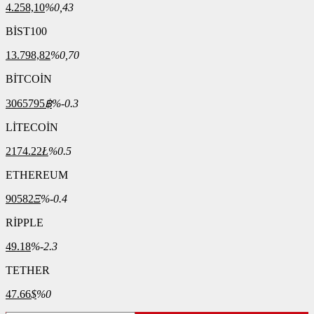
4.258,10
%0,43
BİST100
13.798,82
%0,70
BİTCOİN
3065795
฿
%-0.3
LİTECOİN
2174.22
Ł
%0.5
ETHEREUM
90582
Ξ
%-0.4
RİPPLE
49.18
%-2.3
TETHER
47.66
$
%0