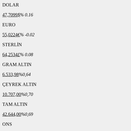
DOLAR
47,7099
$
% 0.16
EURO
55,0224
€
% -0.02
STERLİN
64,2534
£
% 0.08
GRAM ALTIN
6.533,98
%0,64
ÇEYREK ALTIN
10.707,00
%0,70
TAM ALTIN
42.644,00
%0,69
ONS