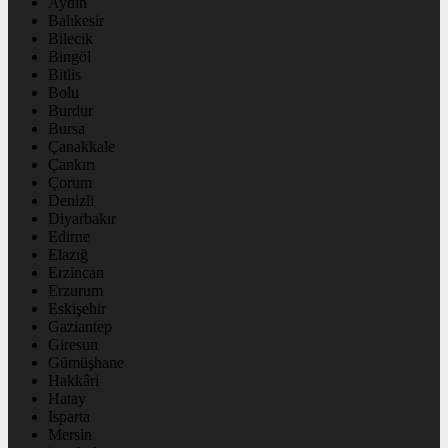
Aydın
Balıkesir
Bilecik
Bingöl
Bitlis
Bolu
Burdur
Bursa
Çanakkale
Çankırı
Çorum
Denizli
Diyarbakır
Edirne
Elazığ
Erzincan
Erzurum
Eskişehir
Gaziantep
Giresun
Gümüşhane
Hakkâri
Hatay
Isparta
Mersin