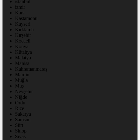
istanbul
izmir
Kars
Kastamonu
Kayseri
Kırklareli
Kırşehir
Kocaeli
Konya
Kütahya
Malatya
Manisa
Kahramanmaraş
Mardin
Muğla
Muş
Nevşehir
Niğde
Ordu
Rize
Sakarya
Samsun
Siirt
Sinop
Sivas