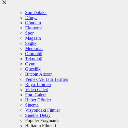
Son Dakika
Dünya
Gündem
Ekonomi
Spor
Magazin
Sağlık
Memurlar
Otomobil
Teknoloji
Oyun
Güzellik
Bitcoin Altcoin
Yemek Ve Tatlı Tarifleri
Rüya Tabirleri
Video Galeri
Foto Galeri
Haber Gönder
Sinema
Vizyondaki Filmler
Sinema Detay
Popüler Fragmanlar
Haftanın Filmleri