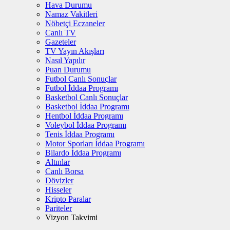
Hava Durumu
Namaz Vakitleri
Nöbetçi Eczaneler
Canlı TV
Gazeteler
TV Yayın Akışları
Nasıl Yapılır
Puan Durumu
Futbol Canlı Sonuçlar
Futbol İddaa Programı
Basketbol Canlı Sonuçlar
Basketbol İddaa Programı
Hentbol İddaa Programı
Voleybol İddaa Programı
Tenis İddaa Programı
Motor Sporları İddaa Programı
Bilardo İddaa Programı
Altınlar
Canlı Borsa
Dövizler
Hisseler
Kripto Paralar
Pariteler
Vizyon Takvimi