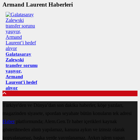
Armand Laurent Haberleri
Galatasaray
Zalewski
transfer sorunu
yaşıyor,
Armand
Laurent’i hedef
alıyor
Türkiye'den ve Dünya’dan son dakika haberler, köşe yazıları,
magazinden siyasete, spordan seyahate bütün konuların tek adresi
Haber
platformunda; Alem.Gen.Tr haber içerikleri kaynak
gösterilmeden alıntı yapılamaz, kanuna aykırı ve izinsiz olarak
kopyalanamaz, başka yerde yayınlanamaz. Aykırı işlem yapan