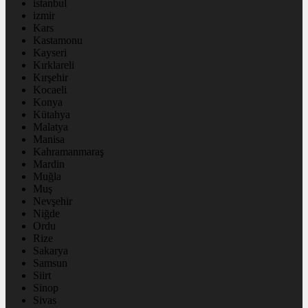
istanbul
izmir
Kars
Kastamonu
Kayseri
Kırklareli
Kırşehir
Kocaeli
Konya
Kütahya
Malatya
Manisa
Kahramanmaraş
Mardin
Muğla
Muş
Nevşehir
Niğde
Ordu
Rize
Sakarya
Samsun
Siirt
Sinop
Sivas