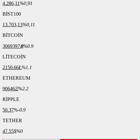
4.286,11
%0,91
BİST100
13.703,13
%0,11
BİTCOİN
3069397
฿
%0.9
LİTECOİN
2150.66
Ł
%1.1
ETHEREUM
90646
Ξ
%2.2
RİPPLE
50.37
%-0.9
TETHER
47.55
$
%0