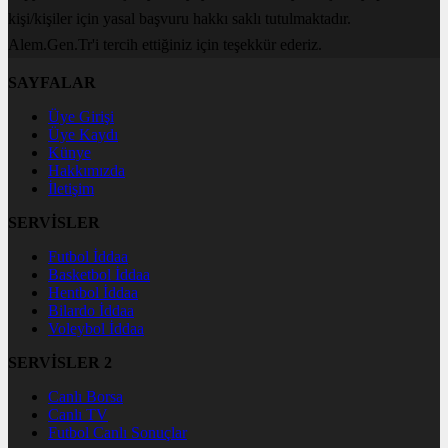
kişi/kişiler için yasal başvuru hakkı saklı tutulmaktadır.
Alem.Gen.Tr'i tercih ettiğiniz için teşekkür ederiz.
SAYFALAR
Üye Girişi
Üye Kaydı
Künye
Hakkımızda
İletişim
SERVİSLER
Futbol İddaa
Basketbol İddaa
Hentbol İddaa
Bilardo İddaa
Voleybol İddaa
SERVİSLER 2
Canlı Borsa
Canlı TV
Futbol Canlı Sonuçlar