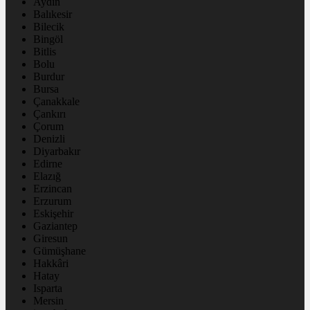
Aydın
Balıkesir
Bilecik
Bingöl
Bitlis
Bolu
Burdur
Bursa
Çanakkale
Çankırı
Çorum
Denizli
Diyarbakır
Edirne
Elazığ
Erzincan
Erzurum
Eskişehir
Gaziantep
Giresun
Gümüşhane
Hakkâri
Hatay
Isparta
Mersin