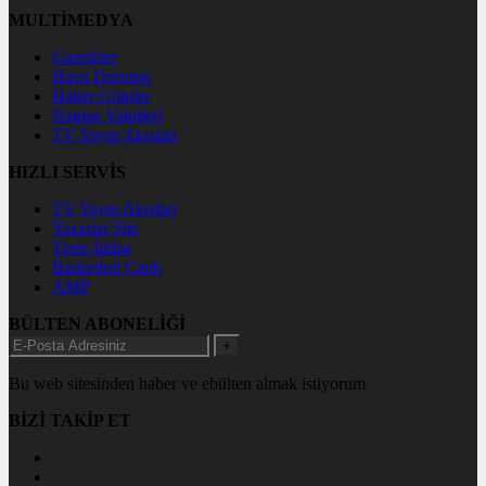
MULTİMEDYA
Gazeteler
Hava Durumu
Haber Gönder
Namaz Vakitleri
TV Yayın Akışları
HIZLI SERVİS
TV Yayın Akışları
Yazarlar Site
Tenis İddaa
Basketbol Canlı
AMP
BÜLTEN ABONELİĞİ
+
Bu web sitesinden haber ve ebülten almak istiyorum
BİZİ TAKİP ET