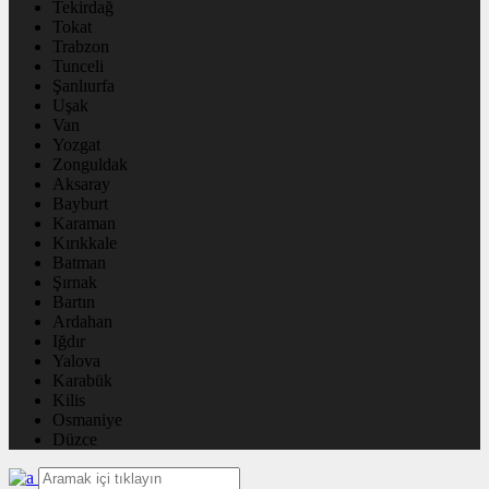
Tekirdağ
Tokat
Trabzon
Tunceli
Şanlıurfa
Uşak
Van
Yozgat
Zonguldak
Aksaray
Bayburt
Karaman
Kırıkkale
Batman
Şırnak
Bartın
Ardahan
Iğdır
Yalova
Karabük
Kilis
Osmaniye
Düzce