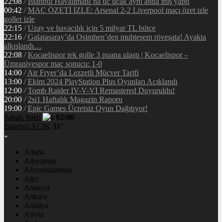
22:08
/
İstanbul Havalimanı’na üç uçak aynı anda iniş yaptı
00:42
/
MAÇ ÖZETİ İZLE: Arsenal 2-2 Liverpool maçı özet izle
goller izle
22:15
/
Uzay ve havacılık için 5 milyar TL bütçe
22:16
/
Galatasaray’da Osimhen’den muhteşem röveşata! Ayakta
alkışlandı…
22:08
/
Kocaelispor tek golle 3 puana ulaştı | Kocaelispor –
Ümraniyespor maç sonucu: 1-0
14:00
/
Air Fryer’da Lezzetli Mücver Tarifi
13:00
/
Ekim 2024 PlayStation Plus Oyunları Açıklandı
12:00
/
Tomb Raider IV-V-VI Remastered Duyuruldu!
20:00
/
2si1 Haftalık Magazin Raporu
19:00
/
Epic Games Ücretsiz Oyun Dağıtıyor!
Sabah
Vakti
02:00
İstanbul
AÇIK
31°
Adana
Adıyaman
Afyonkarahisar
Ağrı
Amasya
Ankara
Antalya
Artvin