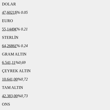
DOLAR
47,6021
$
% 0.05
EURO
55,1449
€
% 0.21
STERLİN
64,2686
£
% 0.24
GRAM ALTIN
6.541,11
%0,69
ÇEYREK ALTIN
10.641,00
%0,72
TAM ALTIN
42.383,00
%0,73
ONS