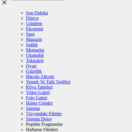
Son Dakika
Dünya
Gündem
Ekonomi
Spor
Magazin
Sağlık
Memurlar
Otomobil
Teknoloji
Oyun
Güzellik
Bitcoin Altcoin
Yemek Ve Tatlı Tarifleri
Rüya Tabirleri
Video Galeri
Foto Galeri
Haber Gönder
Sinema
Vizyondaki Filmler
Sinema Detay
Popüler Fragmanlar
Haftanın Filmleri