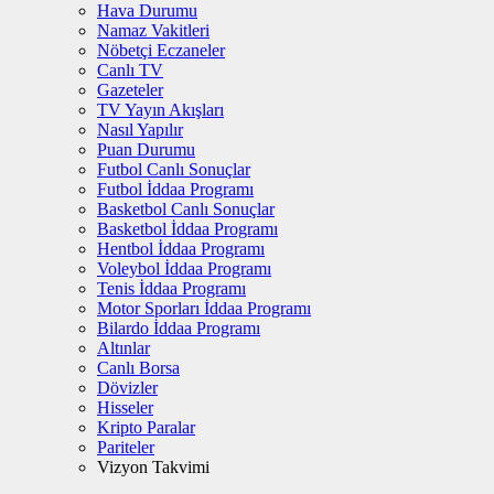
Hava Durumu
Namaz Vakitleri
Nöbetçi Eczaneler
Canlı TV
Gazeteler
TV Yayın Akışları
Nasıl Yapılır
Puan Durumu
Futbol Canlı Sonuçlar
Futbol İddaa Programı
Basketbol Canlı Sonuçlar
Basketbol İddaa Programı
Hentbol İddaa Programı
Voleybol İddaa Programı
Tenis İddaa Programı
Motor Sporları İddaa Programı
Bilardo İddaa Programı
Altınlar
Canlı Borsa
Dövizler
Hisseler
Kripto Paralar
Pariteler
Vizyon Takvimi