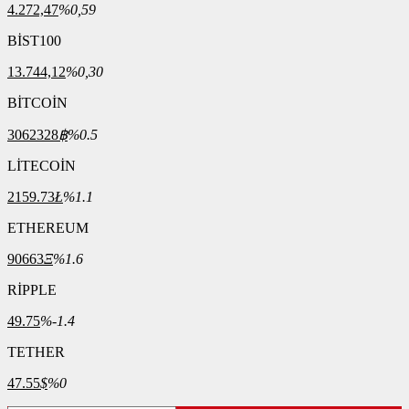
4.272,47
%0,59
BİST100
13.744,12
%0,30
BİTCOİN
3062328
฿
%0.5
LİTECOİN
2159.73
Ł
%1.1
ETHEREUM
90663
Ξ
%1.6
RİPPLE
49.75
%-1.4
TETHER
47.55
$
%0