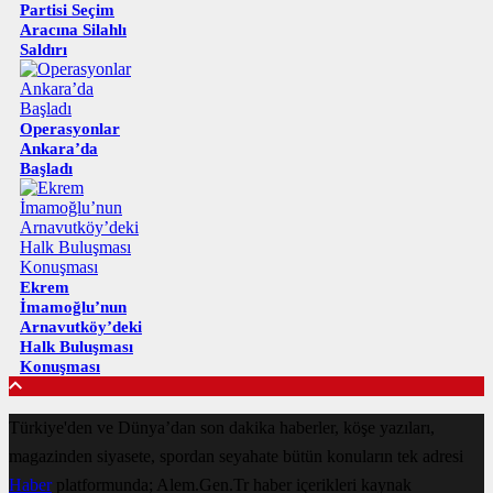
Partisi Seçim
Aracına Silahlı
Saldırı
Operasyonlar
Ankara’da
Başladı
Ekrem
İmamoğlu’nun
Arnavutköy’deki
Halk Buluşması
Konuşması
Türkiye'den ve Dünya’dan son dakika haberler, köşe yazıları,
magazinden siyasete, spordan seyahate bütün konuların tek adresi
Haber
platformunda; Alem.Gen.Tr haber içerikleri kaynak