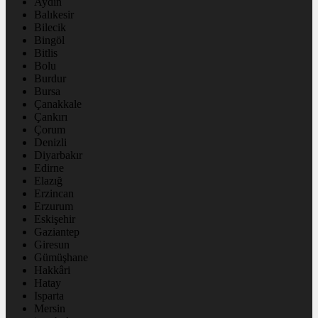
Aydın
Balıkesir
Bilecik
Bingöl
Bitlis
Bolu
Burdur
Bursa
Çanakkale
Çankırı
Çorum
Denizli
Diyarbakır
Edirne
Elazığ
Erzincan
Erzurum
Eskişehir
Gaziantep
Giresun
Gümüşhane
Hakkâri
Hatay
Isparta
Mersin