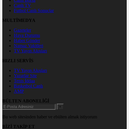
Canlı Borsa
Canlı TV
Futbol Canlı Sonuçlar
MULTİMEDYA
Gazeteler
Hava Durumu
Haber Gönder
Namaz Vakitleri
TV Yayın Akışları
HIZLI SERVİS
TV Yayın Akışları
Yazarlar Site
Tenis İddaa
Basketbol Canlı
AMP
BÜLTEN ABONELİĞİ
+
Bu web sitesinden haber ve ebülten almak istiyorum
BİZİ TAKİP ET