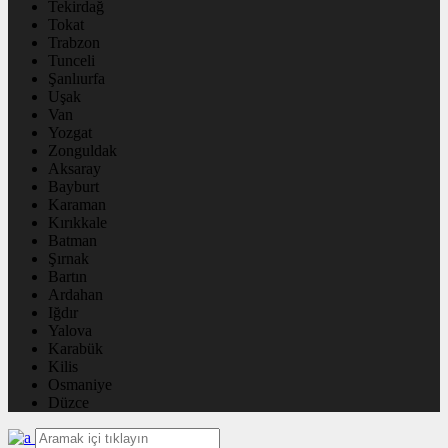
Tekirdağ
Tokat
Trabzon
Tunceli
Şanlıurfa
Uşak
Van
Yozgat
Zonguldak
Aksaray
Bayburt
Karaman
Kırıkkale
Batman
Şırnak
Bartın
Ardahan
Iğdır
Yalova
Karabük
Kilis
Osmaniye
Düzce