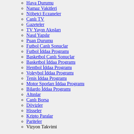
Hava Durumu
Namaz Vakitleri
Nöbetçi Eczaneler
Canlı TV
Gazeteler
TV Yayın Akışları
Nasıl Yapılır
Puan Durumu
Futbol Canlı Sonuçlar
Futbol İddaa Programı
Basketbol Canlı Sonuçlar
Basketbol İddaa Programı
Hentbol İddaa Programı
Voleybol İddaa Programı
Tenis İddaa Programı
Motor Sporları İddaa Programı
Bilardo İddaa Programı
Altınlar
Canlı Borsa
Dövizler
Hisseler
Kripto Paralar
Pariteler
Vizyon Takvimi