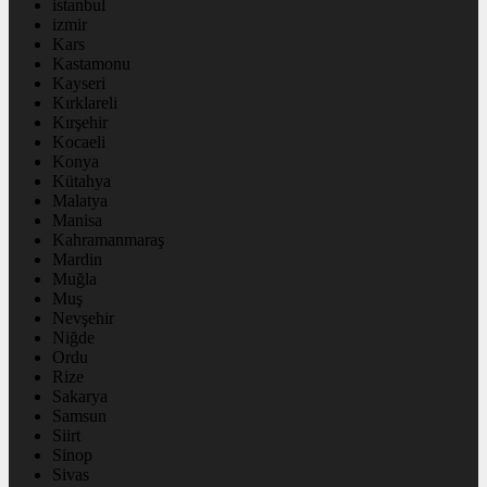
istanbul
izmir
Kars
Kastamonu
Kayseri
Kırklareli
Kırşehir
Kocaeli
Konya
Kütahya
Malatya
Manisa
Kahramanmaraş
Mardin
Muğla
Muş
Nevşehir
Niğde
Ordu
Rize
Sakarya
Samsun
Siirt
Sinop
Sivas