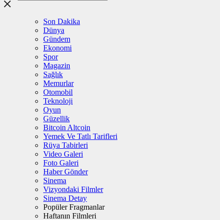
Son Dakika
Dünya
Gündem
Ekonomi
Spor
Magazin
Sağlık
Memurlar
Otomobil
Teknoloji
Oyun
Güzellik
Bitcoin Altcoin
Yemek Ve Tatlı Tarifleri
Rüya Tabirleri
Video Galeri
Foto Galeri
Haber Gönder
Sinema
Vizyondaki Filmler
Sinema Detay
Popüler Fragmanlar
Haftanın Filmleri