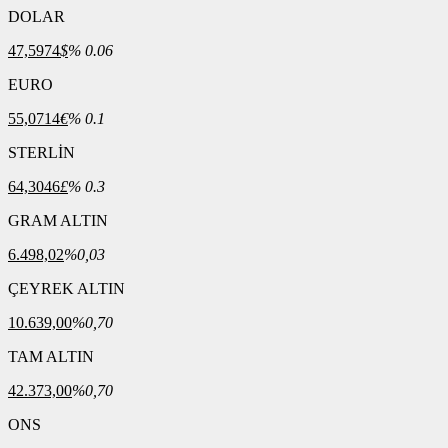
DOLAR
47,5974
$
% 0.06
EURO
55,0714
€
% 0.1
STERLİN
64,3046
£
% 0.3
GRAM ALTIN
6.498,02
%0,03
ÇEYREK ALTIN
10.639,00
%0,70
TAM ALTIN
42.373,00
%0,70
ONS