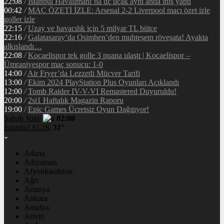
22:08
/
İstanbul Havalimanı’na üç uçak aynı anda iniş yaptı
00:42
/
MAÇ ÖZETİ İZLE: Arsenal 2-2 Liverpool maçı özet izle
goller izle
22:15
/
Uzay ve havacılık için 5 milyar TL bütçe
22:16
/
Galatasaray’da Osimhen’den muhteşem röveşata! Ayakta
alkışlandı…
22:08
/
Kocaelispor tek golle 3 puana ulaştı | Kocaelispor –
Ümraniyespor maç sonucu: 1-0
14:00
/
Air Fryer’da Lezzetli Mücver Tarifi
13:00
/
Ekim 2024 PlayStation Plus Oyunları Açıklandı
12:00
/
Tomb Raider IV-V-VI Remastered Duyuruldu!
20:00
/
2si1 Haftalık Magazin Raporu
19:00
/
Epic Games Ücretsiz Oyun Dağıtıyor!
Sabah
Vakti
02:00
İstanbul
AÇIK
31°
Adana
Adıyaman
Afyonkarahisar
Ağrı
Amasya
Ankara
Antalya
Artvin