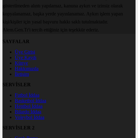
gösterilmeden alıntı yapılamaz, kanuna aykırı ve izinsiz olarak
kopyalanamaz, başka yerde yayınlanamaz. Aykırı işlem yapan
kişi/kişiler için yasal başvuru hakkı saklı tutulmaktadır.
Alem.Gen.Tr'i tercih ettiğiniz için teşekkür ederiz.
SAYFALAR
Üye Girişi
Üye Kaydı
Künye
Hakkımızda
İletişim
SERVİSLER
Futbol İddaa
Basketbol İddaa
Hentbol İddaa
Bilardo İddaa
Voleybol İddaa
SERVİSLER 2