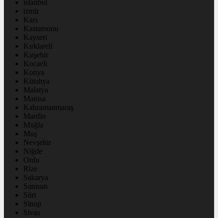
istanbul
izmir
Kars
Kastamonu
Kayseri
Kırklareli
Kırşehir
Kocaeli
Konya
Kütahya
Malatya
Manisa
Kahramanmaraş
Mardin
Muğla
Muş
Nevşehir
Niğde
Ordu
Rize
Sakarya
Samsun
Siirt
Sinop
Sivas