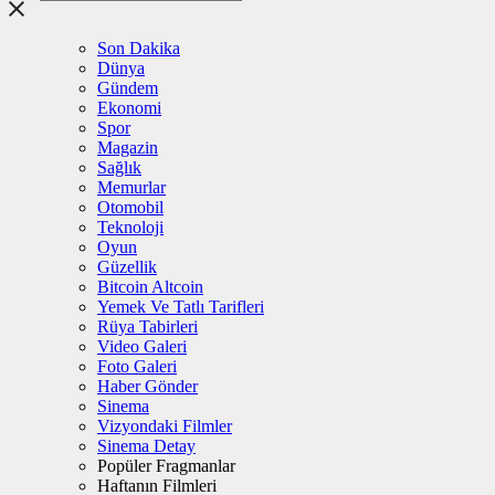
Son Dakika
Dünya
Gündem
Ekonomi
Spor
Magazin
Sağlık
Memurlar
Otomobil
Teknoloji
Oyun
Güzellik
Bitcoin Altcoin
Yemek Ve Tatlı Tarifleri
Rüya Tabirleri
Video Galeri
Foto Galeri
Haber Gönder
Sinema
Vizyondaki Filmler
Sinema Detay
Popüler Fragmanlar
Haftanın Filmleri