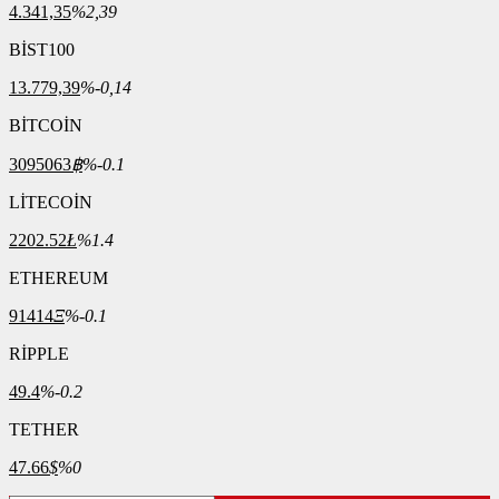
4.341,35
%2,39
BİST100
13.779,39
%-0,14
BİTCOİN
3095063
฿
%-0.1
LİTECOİN
2202.52
Ł
%1.4
ETHEREUM
91414
Ξ
%-0.1
RİPPLE
49.4
%-0.2
TETHER
47.66
$
%0