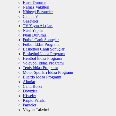
Hava Durumu
Namaz Vakitleri
Nöbetçi Eczaneler
Canlı TV
Gazeteler
TV Yayın Akışları
Nasıl Yapılır
Puan Durumu
Futbol Canlı Sonuçlar
Futbol İddaa Programı
Basketbol Canlı Sonuçlar
Basketbol İddaa Programı
Hentbol İddaa Programı
Voleybol İddaa Programı
Tenis İddaa Programı
Motor Sporları İddaa Programı
Bilardo İddaa Programı
Altınlar
Canlı Borsa
Dövizler
Hisseler
Kripto Paralar
Pariteler
Vizyon Takvimi