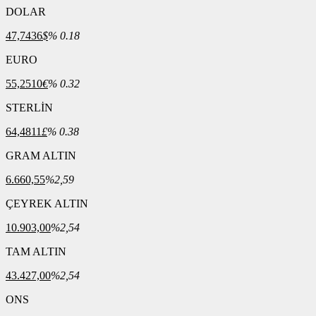
DOLAR
47,7436
$
% 0.18
EURO
55,2510
€
% 0.32
STERLİN
64,4811
£
% 0.38
GRAM ALTIN
6.660,55
%2,59
ÇEYREK ALTIN
10.903,00
%2,54
TAM ALTIN
43.427,00
%2,54
ONS