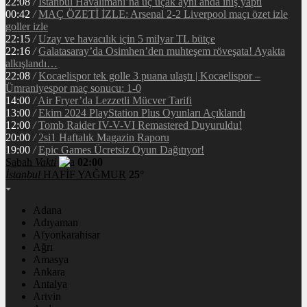
22:08
/
İstanbul Havalimanı’na üç uçak aynı anda iniş yaptı
00:42
/
MAÇ ÖZETİ İZLE: Arsenal 2-2 Liverpool maçı özet izle
goller izle
22:15
/
Uzay ve havacılık için 5 milyar TL bütçe
22:16
/
Galatasaray’da Osimhen’den muhteşem röveşata! Ayakta
alkışlandı…
22:08
/
Kocaelispor tek golle 3 puana ulaştı | Kocaelispor –
Ümraniyespor maç sonucu: 1-0
14:00
/
Air Fryer’da Lezzetli Mücver Tarifi
13:00
/
Ekim 2024 PlayStation Plus Oyunları Açıklandı
12:00
/
Tomb Raider IV-V-VI Remastered Duyuruldu!
20:00
/
2si1 Haftalık Magazin Raporu
19:00
/
Epic Games Ücretsiz Oyun Dağıtıyor!
Sabah
Vakti
02:00
İstanbul
HAFİF YAĞMUR
25°
Adana
Adıyaman
Afyonkarahisar
Ağrı
Amasya
Ankara
Antalya
Artvin