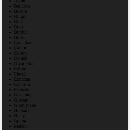
Aydın
Balıkesir
Bilecik
Bingöl
Bitlis
Bolu
Burdur
Bursa
Çanakkale
Çankırı
Çorum
Denizli
Diyarbakır
Edirne
Elazığ
Erzincan
Erzurum
Eskişehir
Gaziantep
Giresun
Gümüşhane
Hakkâri
Hatay
Isparta
Mersin