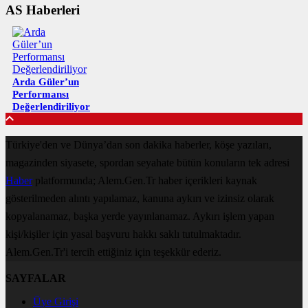
AS Haberleri
Arda Güler’un
Performansı
Değerlendiriliyor
Türkiye'den ve Dünya’dan son dakika haberler, köşe yazıları,
magazinden siyasete, spordan seyahate bütün konuların tek adresi
Haber
platformunda; Alem.Gen.Tr haber içerikleri kaynak
gösterilmeden alıntı yapılamaz, kanuna aykırı ve izinsiz olarak
kopyalanamaz, başka yerde yayınlanamaz. Aykırı işlem yapan
kişi/kişiler için yasal başvuru hakkı saklı tutulmaktadır.
Alem.Gen.Tr'i tercih ettiğiniz için teşekkür ederiz.
SAYFALAR
Üye Girişi