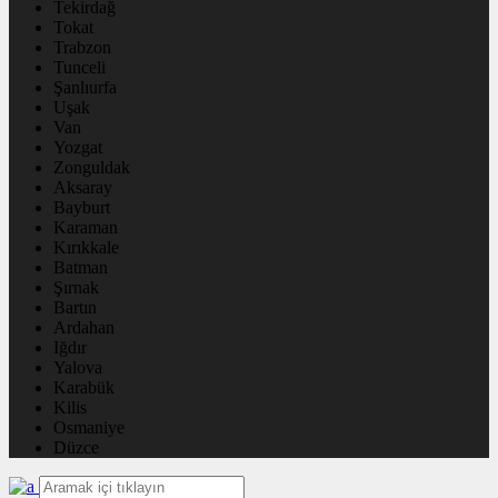
Tekirdağ
Tokat
Trabzon
Tunceli
Şanlıurfa
Uşak
Van
Yozgat
Zonguldak
Aksaray
Bayburt
Karaman
Kırıkkale
Batman
Şırnak
Bartın
Ardahan
Iğdır
Yalova
Karabük
Kilis
Osmaniye
Düzce