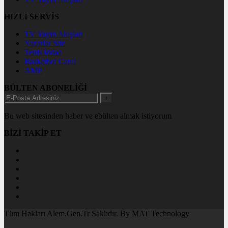
HIZLI SERVİS
TV Yayın Akışları
Yazarlar Site
Tenis İddaa
Basketbol Canlı
AMP
BÜLTEN ABONELİĞİ
+
Bu web sitesinden haber ve ebülten almak istiyorum
BİZİ TAKİP ET
Tüm Hakları Alem.Gen.Tr Saklıdır. By MAT Technology