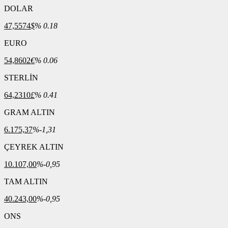
DOLAR
47,5574
$
% 0.18
EURO
54,8602
€
% 0.06
STERLİN
64,2310
£
% 0.41
GRAM ALTIN
6.175,37
%-1,31
ÇEYREK ALTIN
10.107,00
%-0,95
TAM ALTIN
40.243,00
%-0,95
ONS