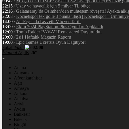
00:42
/
MAÇ ÖZETİ İZLE: Arsenal 2-2 Liverpool maçı özet izle golle
22:15
/
Uzay ve havacılık için 5 milyar TL bütçe
22:16
/
Galatasaray’da Osimhen’den muhteşem röveşata! Ayakta alkı
22:08
/
Kocaelispor tek golle 3 puana ulaştı | Kocaelispor – Ümraniy
14:00
/
Air Fryer’da Lezzetli Mücver Tarifi
13:00
/
Ekim 2024 PlayStation Plus Oyunları Açıklandı
12:00
/
Tomb Raider IV-V-VI Remastered Duyuruldu!
20:00
/
2si1 Haftalık Magazin Raporu
19:00
/
Epic Games Ücretsiz Oyun Dağıtıyor!
Sabah
Vakti
02:00
İstanbul
AÇIK
26°
Adana
Adıyaman
Afyonkarahisar
Ağrı
Amasya
Ankara
Antalya
Artvin
Aydın
Balıkesir
Bilecik
Bingöl