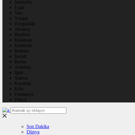
Şanlıurfa
Uşak
Van
Yozgat
Zonguldak
Aksaray
Bayburt
Karaman
Kırıkkale
Batman
Şırnak
Bartın
Ardahan
Iğdır
Yalova
Karabük
Kilis
Osmaniye
Düzce
Son Dakika
Dünya