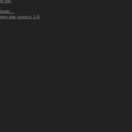
r izle
şlandı…
espor maç sonucu: 1-0