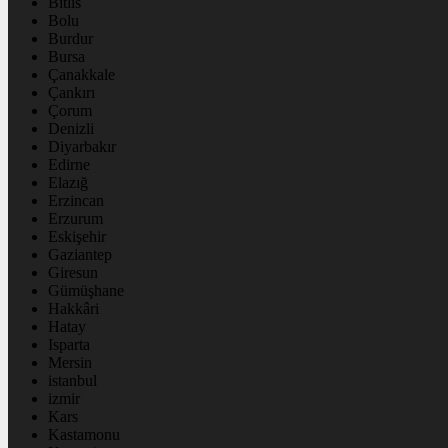
Bitlis
Bolu
Burdur
Bursa
Çanakkale
Çankırı
Çorum
Denizli
Diyarbakır
Edirne
Elazığ
Erzincan
Erzurum
Eskişehir
Gaziantep
Giresun
Gümüşhane
Hakkâri
Hatay
Isparta
Mersin
istanbul
izmir
Kars
Kastamonu