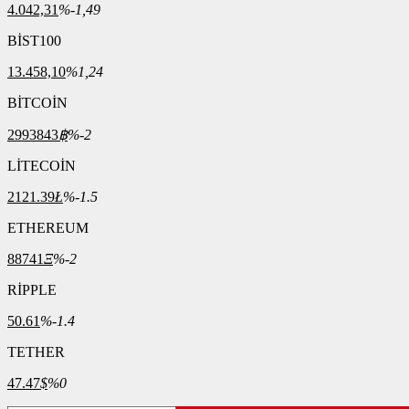
4.042,31
%-1,49
BİST100
13.458,10
%1,24
BİTCOİN
2993843
฿
%-2
LİTECOİN
2121.39
Ł
%-1.5
ETHEREUM
88741
Ξ
%-2
RİPPLE
50.61
%-1.4
TETHER
47.47
$
%0