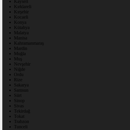
Kayseri
Kırklareli
Kırşehir
Kocaeli
Konya
Kütahya
Malatya
Manisa
Kahramanmaraş
Mardin
Muğla
Muş
Nevşehir
Niğde
Ordu
Rize
Sakarya
Samsun
Siirt
Sinop
Sivas
Tekirdağ
Tokat
Trabzon
Tunceli