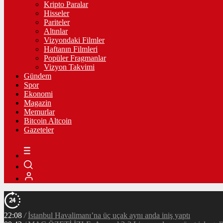
Kripto Paralar
Hisseler
Pariteler
Altınlar
Vizyondaki Filmler
Haftanın Filmleri
Popüler Fragmanlar
Vizyon Takvimi
Gündem
Spor
Ekonomi
Magazin
Memurlar
Bitcoin Altcoin
Gazeteler
22:08
/
İstanbul Havalimanı’na üç uçak aynı anda iniş yaptı