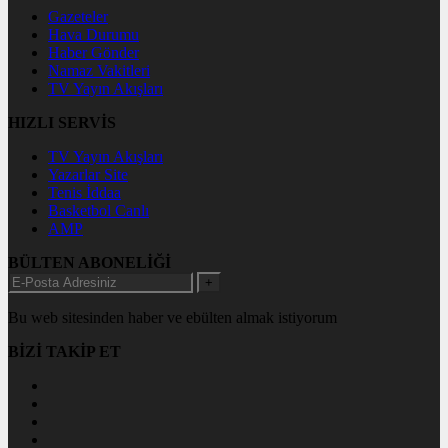
Gazeteler
Hava Durumu
Haber Gönder
Namaz Vakitleri
TV Yayın Akışları
HIZLI SERVİS
TV Yayın Akışları
Yazarlar Site
Tenis İddaa
Basketbol Canlı
AMP
BÜLTEN ABONELİĞİ
+
Bu web sitesinden haber ve ebülten almak istiyorum
BİZİ TAKİP ET