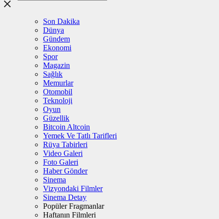
Son Dakika
Dünya
Gündem
Ekonomi
Spor
Magazin
Sağlık
Memurlar
Otomobil
Teknoloji
Oyun
Güzellik
Bitcoin Altcoin
Yemek Ve Tatlı Tarifleri
Rüya Tabirleri
Video Galeri
Foto Galeri
Haber Gönder
Sinema
Vizyondaki Filmler
Sinema Detay
Popüler Fragmanlar
Haftanın Filmleri