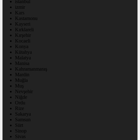
istanbul
izmir
Kars
Kastamonu
Kayseri
Kırklareli
Kırşehir
Kocaeli
Konya
Kütahya
Malatya
Manisa
Kahramanmaraş
Mardin
Muğla
Muş
Nevşehir
Niğde
Ordu
Rize
Sakarya
Samsun
Siirt
Sinop
Sivas