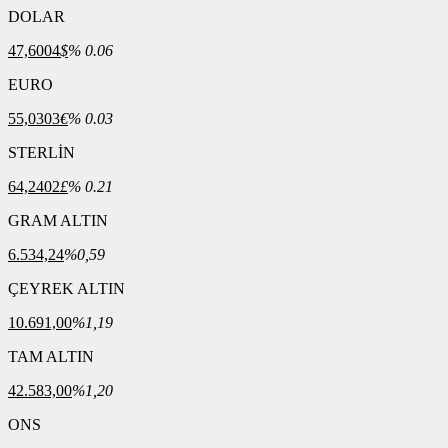
DOLAR
47,6004
$
% 0.06
EURO
55,0303
€
% 0.03
STERLİN
64,2402
£
% 0.21
GRAM ALTIN
6.534,24
%0,59
ÇEYREK ALTIN
10.691,00
%1,19
TAM ALTIN
42.583,00
%1,20
ONS