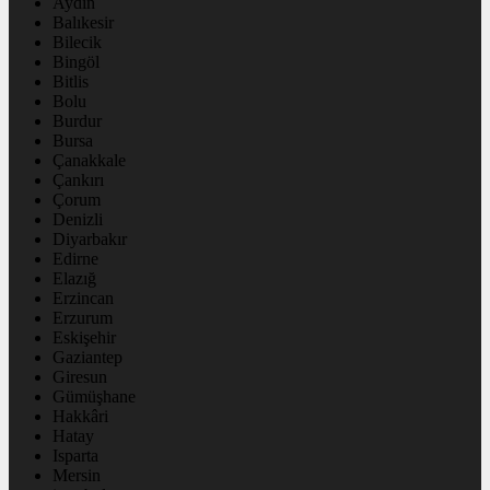
Aydın
Balıkesir
Bilecik
Bingöl
Bitlis
Bolu
Burdur
Bursa
Çanakkale
Çankırı
Çorum
Denizli
Diyarbakır
Edirne
Elazığ
Erzincan
Erzurum
Eskişehir
Gaziantep
Giresun
Gümüşhane
Hakkâri
Hatay
Isparta
Mersin