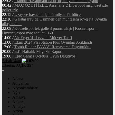
22:08
/
İstanbul Havalimanı’na üç uçak aynı anda iniş yaptı
00:42
/
MAÇ ÖZETİ İZLE: Arsenal 2-2 Liverpool maçı özet izle
goller izle
22:15
/
Uzay ve havacılık için 5 milyar TL bütçe
22:16
/
Galatasaray’da Osimhen’den muhteşem röveşata! Ayakta
alkışlandı…
22:08
/
Kocaelispor tek golle 3 puana ulaştı | Kocaelispor –
Ümraniyespor maç sonucu: 1-0
14:00
/
Air Fryer’da Lezzetli Mücver Tarifi
13:00
/
Ekim 2024 PlayStation Plus Oyunları Açıklandı
12:00
/
Tomb Raider IV-V-VI Remastered Duyuruldu!
20:00
/
2si1 Haftalık Magazin Raporu
19:00
/
Epic Games Ücretsiz Oyun Dağıtıyor!
Sabah
Vakti
02:00
İstanbul
AÇIK
29°
Adana
Adıyaman
Afyonkarahisar
Ağrı
Amasya
Ankara
Antalya
Artvin