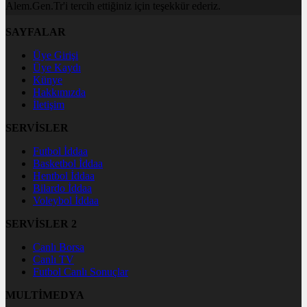
Alem.Gen.Tr'i tercih ettiğiniz için teşekkür ederiz.
SAYFALAR
Üye Girişi
Üye Kaydı
Künye
Hakkımızda
İletişim
SERVİSLER
Futbol İddaa
Basketbol İddaa
Hentbol İddaa
Bilardo İddaa
Voleybol İddaa
SERVİSLER 2
Canlı Borsa
Canlı TV
Futbol Canlı Sonuçlar
MULTİMEDYA