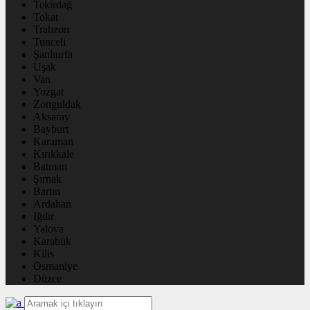
Tekirdağ
Tokat
Trabzon
Tunceli
Şanlıurfa
Uşak
Van
Yozgat
Zonguldak
Aksaray
Bayburt
Karaman
Kırıkkale
Batman
Şırnak
Bartın
Ardahan
Iğdır
Yalova
Karabük
Kilis
Osmaniye
Düzce