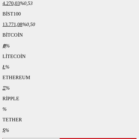
4.270,03
%0,53
BİST100
13.771,08
%0,50
BİTCOİN
฿
%
LİTECOİN
Ł
%
ETHEREUM
Ξ
%
RİPPLE
%
TETHER
$
%