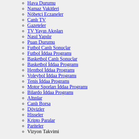
Hava Durumu
Namaz Vakitleri
Nöbetçi Eczaneler
Canlı TV
Gazeteler
TV Yayın Akışları
Nasıl Yapılır
Puan Durumu
Futbol Canlı Sonuçlar
Futbol İddaa Programı
Basketbol Canlı Sonuçlar
Basketbol İddaa Programı
Hentbol İddaa Programı
Voleybol İddaa Programı
Tenis İddaa Programı
Motor Sporları İddaa Programı
Bilardo İddaa Programı
Altınlar
Canlı Borsa
Dövizler
Hisseler
Kripto Paralar
Pariteler
Vizyon Takvimi