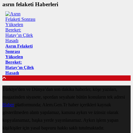
asrın felaketi Haberleri
Asrın Felaketi
Sonrası
Yükselen
Bereket:
Hatay’ın Çilek
Hasadı
Türkiye'den ve Dünya’dan son dakika haberler, köşe yazıları,
magazinden siyasete, spordan seyahate bütün konuların tek adresi
Haber
platformunda; Alem.Gen.Tr haber içerikleri kaynak
gösterilmeden alıntı yapılamaz, kanuna aykırı ve izinsiz olarak
kopyalanamaz, başka yerde yayınlanamaz. Aykırı işlem yapan
kişi/kişiler için yasal başvuru hakkı saklı tutulmaktadır.