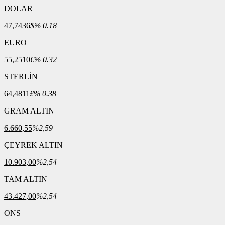
DOLAR
47,7436
$
% 0.18
EURO
55,2510
€
% 0.32
STERLİN
64,4811
£
% 0.38
GRAM ALTIN
6.660,55
%2,59
ÇEYREK ALTIN
10.903,00
%2,54
TAM ALTIN
43.427,00
%2,54
ONS