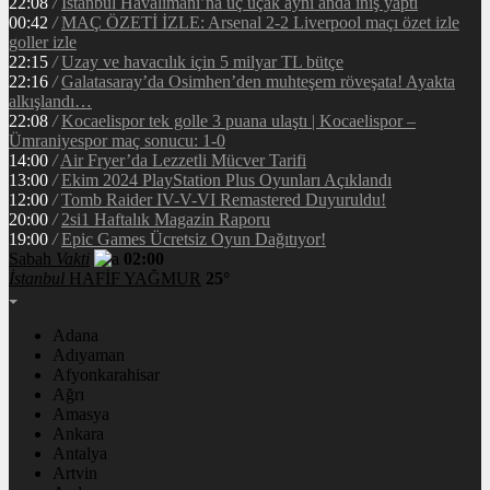
22:08
/
İstanbul Havalimanı’na üç uçak aynı anda iniş yaptı
00:42
/
MAÇ ÖZETİ İZLE: Arsenal 2-2 Liverpool maçı özet izle
goller izle
22:15
/
Uzay ve havacılık için 5 milyar TL bütçe
22:16
/
Galatasaray’da Osimhen’den muhteşem röveşata! Ayakta
alkışlandı…
22:08
/
Kocaelispor tek golle 3 puana ulaştı | Kocaelispor –
Ümraniyespor maç sonucu: 1-0
14:00
/
Air Fryer’da Lezzetli Mücver Tarifi
13:00
/
Ekim 2024 PlayStation Plus Oyunları Açıklandı
12:00
/
Tomb Raider IV-V-VI Remastered Duyuruldu!
20:00
/
2si1 Haftalık Magazin Raporu
19:00
/
Epic Games Ücretsiz Oyun Dağıtıyor!
Sabah
Vakti
02:00
İstanbul
HAFİF YAĞMUR
25°
Adana
Adıyaman
Afyonkarahisar
Ağrı
Amasya
Ankara
Antalya
Artvin