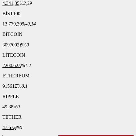
4.341,35
%2,39
BİST100
13.779,39
%-0,14
BİTCOİN
3097002
฿
%0
LİTECOİN
2200.62
Ł
%1.2
ETHEREUM
91561
Ξ
%0.1
RİPPLE
49.38
%0
TETHER
47.67
$
%0