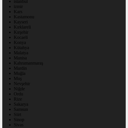
istanbul
izmir
Kars
Kastamonu
Kayseri
Kırklareli
Kırşehir
Kocaeli
Konya
Kütahya
Malatya
Manisa
Kahramanmaraş
Mardin
Muğla
Muş
Nevşehir
Niğde
Ordu
Rize
Sakarya
Samsun
Siirt
Sinop
Sivas