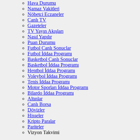
Hava Durumu
Namaz Vakitleri
Nöbetçi Eczaneler
Canlı TV
Gazeteler
TV Yayın Akışları
Nasıl Yapılır
Puan Durumu
Futbol Canlı Sonuçlar
Futbol İddaa Programı
Basketbol Canlı Sonuçlar
Basketbol İddaa Programı
Hentbol İddaa Programı
Voleybol İddaa Programı
Tenis İddaa Programı
Motor Sporları İddaa Programı
Bilardo İddaa Programı
Altınlar
Canlı Borsa
Dövizler
Hisseler
Kripto Paralar
Pariteler
Vizyon Takvimi