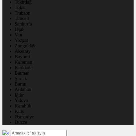
Tekirdağ
Tokat
Trabzon
Tunceli
Şanlıurfa
Uşak
Van
Yozgat
Zonguldak
Aksaray
Bayburt
Karaman
Kırıkkale
Batman
Şırnak
Bartın
Ardahan
Iğdır
Yalova
Karabük
Kilis
Osmaniye
Düzce