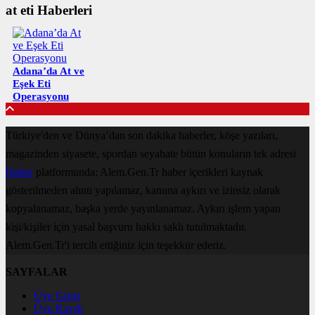
at eti Haberleri
Adana’da At ve
Eşek Eti
Operasyonu
Türkiye'den ve Dünya’dan son dakika haberler, köşe yazıları,
magazinden siyasete, spordan seyahate bütün konuların tek adresi
Haber
platformunda; Alem.Gen.Tr haber içerikleri kaynak
gösterilmeden alıntı yapılamaz, kanuna aykırı ve izinsiz olarak
kopyalanamaz, başka yerde yayınlanamaz. Aykırı işlem yapan
kişi/kişiler için yasal başvuru hakkı saklı tutulmaktadır.
Alem.Gen.Tr'i tercih ettiğiniz için teşekkür ederiz.
SAYFALAR
Üye Girişi
Üye Kaydı