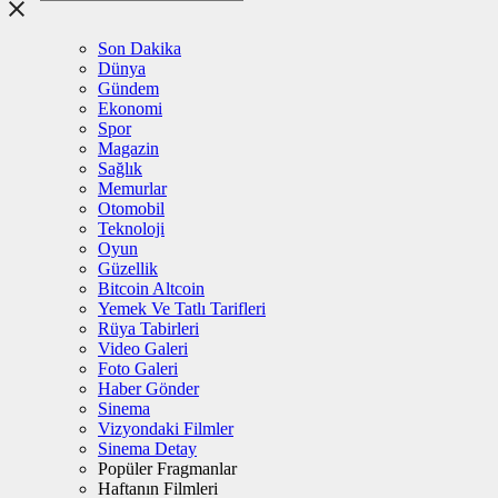
Son Dakika
Dünya
Gündem
Ekonomi
Spor
Magazin
Sağlık
Memurlar
Otomobil
Teknoloji
Oyun
Güzellik
Bitcoin Altcoin
Yemek Ve Tatlı Tarifleri
Rüya Tabirleri
Video Galeri
Foto Galeri
Haber Gönder
Sinema
Vizyondaki Filmler
Sinema Detay
Popüler Fragmanlar
Haftanın Filmleri