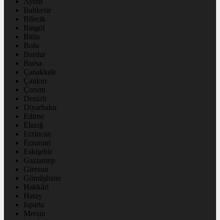
Aydın
Balıkesir
Bilecik
Bingöl
Bitlis
Bolu
Burdur
Bursa
Çanakkale
Çankırı
Çorum
Denizli
Diyarbakır
Edirne
Elazığ
Erzincan
Erzurum
Eskişehir
Gaziantep
Giresun
Gümüşhane
Hakkâri
Hatay
Isparta
Mersin