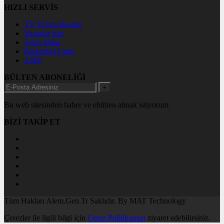
HIZLI SERVİS
TV Yayın Akışları
Yazarlar Site
Tenis İddaa
Basketbol Canlı
AMP
BÜLTEN ABONELİĞİ
+
Bu web sitesinden haber ve ebülten almak istiyorum
BİZİ TAKİP ET
Tüm Hakları Alem.Gen.Tr Saklıdır. By MAT Technology
Çerezler ile ilgili bilgi için
Çerez Politikamızı
ziyaret edebilirsiniz.