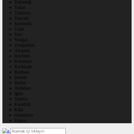
Tekirdağ
Tokat
Trabzon
Tunceli
Şanlıurfa
Uşak
Van
Yozgat
Zonguldak
Aksaray
Bayburt
Karaman
Kırıkkale
Batman
Şırnak
Bartın
Ardahan
Iğdır
Yalova
Karabük
Kilis
Osmaniye
Düzce