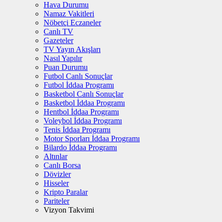
Hava Durumu
Namaz Vakitleri
Nöbetçi Eczaneler
Canlı TV
Gazeteler
TV Yayın Akışları
Nasıl Yapılır
Puan Durumu
Futbol Canlı Sonuçlar
Futbol İddaa Programı
Basketbol Canlı Sonuçlar
Basketbol İddaa Programı
Hentbol İddaa Programı
Voleybol İddaa Programı
Tenis İddaa Programı
Motor Sporları İddaa Programı
Bilardo İddaa Programı
Altınlar
Canlı Borsa
Dövizler
Hisseler
Kripto Paralar
Pariteler
Vizyon Takvimi