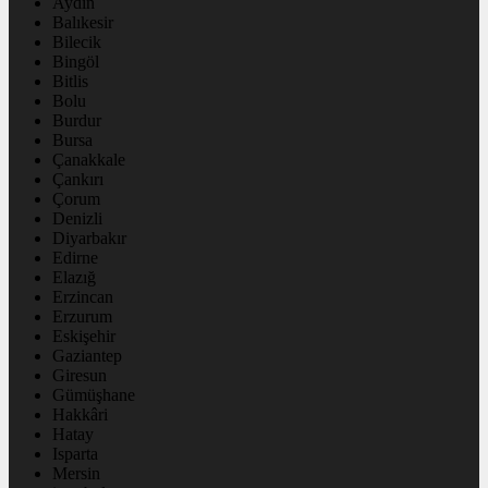
Aydın
Balıkesir
Bilecik
Bingöl
Bitlis
Bolu
Burdur
Bursa
Çanakkale
Çankırı
Çorum
Denizli
Diyarbakır
Edirne
Elazığ
Erzincan
Erzurum
Eskişehir
Gaziantep
Giresun
Gümüşhane
Hakkâri
Hatay
Isparta
Mersin