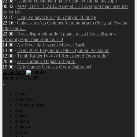
22:08
/
İstanbul Havalimanı’na üç uçak aynı anda iniş yaptı
00:42
/
MAÇ ÖZETİ İZLE: Arsenal 2-2 Liverpool maçı özet izle
goller izle
22:15
/
Uzay ve havacılık için 5 milyar TL bütçe
22:16
/
Galatasaray’da Osimhen’den muhteşem röveşata! Ayakta
alkışlandı…
22:08
/
Kocaelispor tek golle 3 puana ulaştı | Kocaelispor –
Ümraniyespor maç sonucu: 1-0
14:00
/
Air Fryer’da Lezzetli Mücver Tarifi
13:00
/
Ekim 2024 PlayStation Plus Oyunları Açıklandı
12:00
/
Tomb Raider IV-V-VI Remastered Duyuruldu!
20:00
/
2si1 Haftalık Magazin Raporu
19:00
/
Epic Games Ücretsiz Oyun Dağıtıyor!
Sabah
Vakti
02:00
İstanbul
AÇIK
29°
Adana
Adıyaman
Afyonkarahisar
Ağrı
Amasya
Ankara
Antalya
Artvin