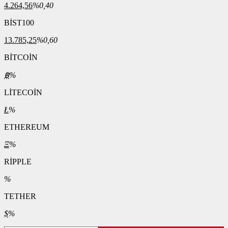
4.264,56
%0,40
BİST100
13.785,25
%0,60
BİTCOİN
฿
%
LİTECOİN
Ł
%
ETHEREUM
Ξ
%
RİPPLE
%
TETHER
$
%