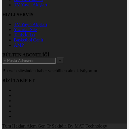
TV Yayın Akışları
HIZLI SERVİS
TV Yayın Akışları
Yazarlar Site
Tenis İddaa
Basketbol Canlı
AMP
BÜLTEN ABONELİĞİ
+
Bu web sitesinden haber ve ebülten almak istiyorum
BİZİ TAKİP ET
Tüm Hakları Alem.Gen.Tr Saklıdır. By MAT Technology