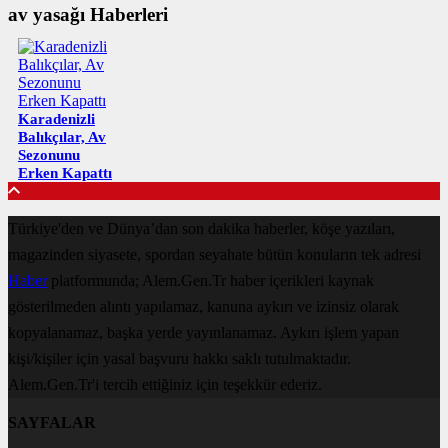
av yasağı Haberleri
Karadenizli
Balıkçılar, Av
Sezonunu
Erken Kapattı
Türkiye'den ve Dünya’dan son dakika haberler, köşe yazıları,
magazinden siyasete, spordan seyahate bütün konuların tek adresi
Haber
platformunda; Alem.Gen.Tr haber içerikleri kaynak
gösterilmeden alıntı yapılamaz, kanuna aykırı ve izinsiz olarak
kopyalanamaz, başka yerde yayınlanamaz. Aykırı işlem yapan
kişi/kişiler için yasal başvuru hakkı saklı tutulmaktadır.
Alem.Gen.Tr'i tercih ettiğiniz için teşekkür ederiz.
SAYFALAR