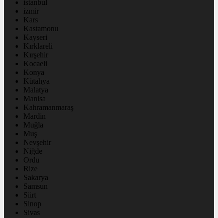
istanbul
izmir
Kars
Kastamonu
Kayseri
Kırklareli
Kırşehir
Kocaeli
Konya
Kütahya
Malatya
Manisa
Kahramanmaraş
Mardin
Muğla
Muş
Nevşehir
Niğde
Ordu
Rize
Sakarya
Samsun
Siirt
Sinop
Sivas