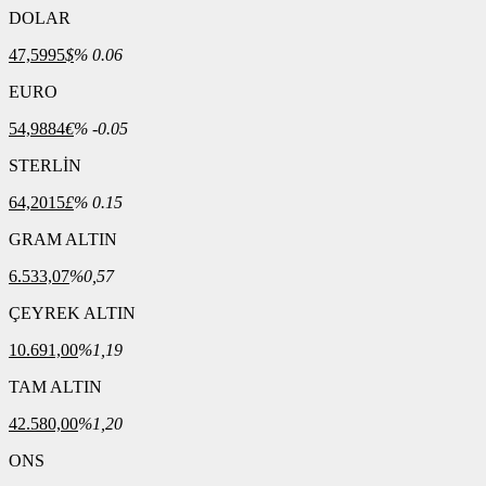
DOLAR
47,5995
$
% 0.06
EURO
54,9884
€
% -0.05
STERLİN
64,2015
£
% 0.15
GRAM ALTIN
6.533,07
%0,57
ÇEYREK ALTIN
10.691,00
%1,19
TAM ALTIN
42.580,00
%1,20
ONS