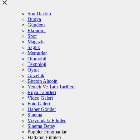
Son Dakika
Dünya
Gündem
Ekonomi
Spor
Magazin
Sağlık
Memurlar
Otomobil
Teknoloji
Oyun
Güzellik
Bitcoin Altcoin
Yemek Ve Tatlı Tarifleri
Rüya Tabirleri
Video Galeri
Foto Galeri
Haber Gönder
Sinema
Vizyondaki Filmler
Sinema Detay
Popüler Fragmanlar
Haftanın Filmleri