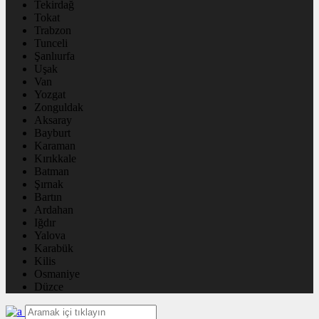
Tekirdağ
Tokat
Trabzon
Tunceli
Şanlıurfa
Uşak
Van
Yozgat
Zonguldak
Aksaray
Bayburt
Karaman
Kırıkkale
Batman
Şırnak
Bartın
Ardahan
Iğdır
Yalova
Karabük
Kilis
Osmaniye
Düzce