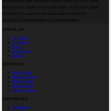
gösterilmeden alıntı yapılamaz, kanuna aykırı ve izinsiz olarak
kopyalanamaz, başka yerde yayınlanamaz. Aykırı işlem yapan
kişi/kişiler için yasal başvuru hakkı saklı tutulmaktadır.
Alem.Gen.Tr'i tercih ettiğiniz için teşekkür ederiz.
SAYFALAR
Üye Girişi
Üye Kaydı
Künye
Hakkımızda
İletişim
SERVİSLER
Futbol İddaa
Basketbol İddaa
Hentbol İddaa
Bilardo İddaa
Voleybol İddaa
SERVİSLER 2
Canlı Borsa