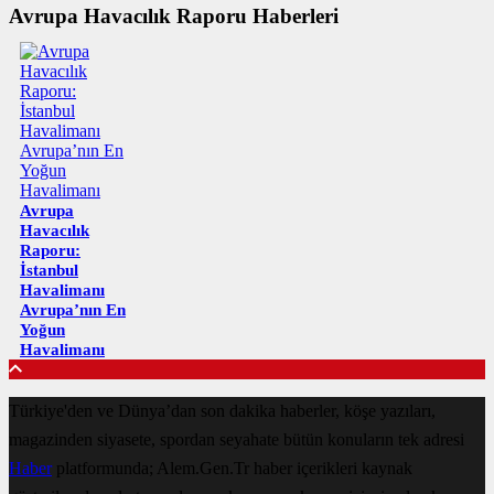
Avrupa Havacılık Raporu Haberleri
Avrupa
Havacılık
Raporu:
İstanbul
Havalimanı
Avrupa’nın En
Yoğun
Havalimanı
Türkiye'den ve Dünya’dan son dakika haberler, köşe yazıları,
magazinden siyasete, spordan seyahate bütün konuların tek adresi
Haber
platformunda; Alem.Gen.Tr haber içerikleri kaynak