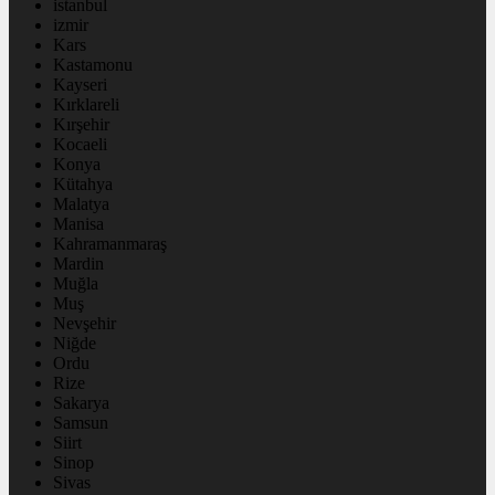
istanbul
izmir
Kars
Kastamonu
Kayseri
Kırklareli
Kırşehir
Kocaeli
Konya
Kütahya
Malatya
Manisa
Kahramanmaraş
Mardin
Muğla
Muş
Nevşehir
Niğde
Ordu
Rize
Sakarya
Samsun
Siirt
Sinop
Sivas