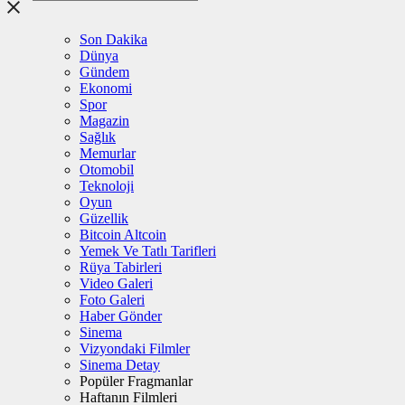
Son Dakika
Dünya
Gündem
Ekonomi
Spor
Magazin
Sağlık
Memurlar
Otomobil
Teknoloji
Oyun
Güzellik
Bitcoin Altcoin
Yemek Ve Tatlı Tarifleri
Rüya Tabirleri
Video Galeri
Foto Galeri
Haber Gönder
Sinema
Vizyondaki Filmler
Sinema Detay
Popüler Fragmanlar
Haftanın Filmleri