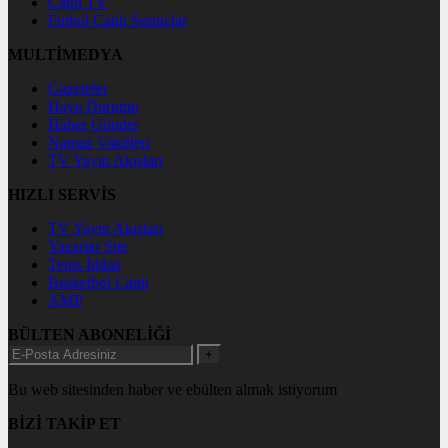
Canlı TV
Futbol Canlı Sonuçlar
MULTİMEDYA
Gazeteler
Hava Durumu
Haber Gönder
Namaz Vakitleri
TV Yayın Akışları
HIZLI SERVİS
TV Yayın Akışları
Yazarlar Site
Tenis İddaa
Basketbol Canlı
AMP
BÜLTEN ABONELİĞİ
+
Bu web sitesinden haber ve ebülten almak istiyorum
BİZİ TAKİP ET