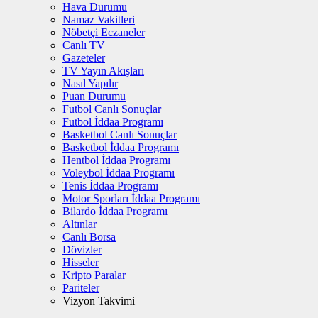
Hava Durumu
Namaz Vakitleri
Nöbetçi Eczaneler
Canlı TV
Gazeteler
TV Yayın Akışları
Nasıl Yapılır
Puan Durumu
Futbol Canlı Sonuçlar
Futbol İddaa Programı
Basketbol Canlı Sonuçlar
Basketbol İddaa Programı
Hentbol İddaa Programı
Voleybol İddaa Programı
Tenis İddaa Programı
Motor Sporları İddaa Programı
Bilardo İddaa Programı
Altınlar
Canlı Borsa
Dövizler
Hisseler
Kripto Paralar
Pariteler
Vizyon Takvimi