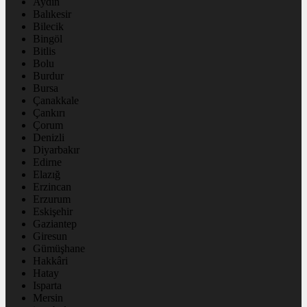
Aydın
Balıkesir
Bilecik
Bingöl
Bitlis
Bolu
Burdur
Bursa
Çanakkale
Çankırı
Çorum
Denizli
Diyarbakır
Edirne
Elazığ
Erzincan
Erzurum
Eskişehir
Gaziantep
Giresun
Gümüşhane
Hakkâri
Hatay
Isparta
Mersin