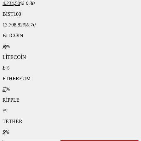
4.234,50
%-0,30
BİST100
13.798,82
%0,70
BİTCOİN
฿
%
LİTECOİN
Ł
%
ETHEREUM
Ξ
%
RİPPLE
%
TETHER
$
%