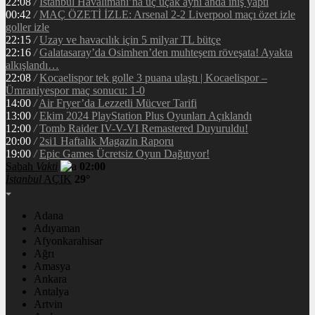
22:08
/
İstanbul Havalimanı’na üç uçak aynı anda iniş yaptı
00:42
/
MAÇ ÖZETİ İZLE: Arsenal 2-2 Liverpool maçı özet izle
goller izle
22:15
/
Uzay ve havacılık için 5 milyar TL bütçe
22:16
/
Galatasaray’da Osimhen’den muhteşem röveşata! Ayakta
alkışlandı…
22:08
/
Kocaelispor tek golle 3 puana ulaştı | Kocaelispor –
Ümraniyespor maç sonucu: 1-0
14:00
/
Air Fryer’da Lezzetli Mücver Tarifi
13:00
/
Ekim 2024 PlayStation Plus Oyunları Açıklandı
12:00
/
Tomb Raider IV-V-VI Remastered Duyuruldu!
20:00
/
2si1 Haftalık Magazin Raporu
19:00
/
Epic Games Ücretsiz Oyun Dağıtıyor!
Sabah
Vakti
02:00
İstanbul
AÇIK
29°
Adana
Adıyaman
Afyonkarahisar
Ağrı
Amasya
Ankara
Antalya
Artvin