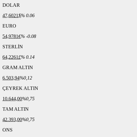
DOLAR
47,6021
$
% 0.06
EURO
54,9781
€
% -0.08
STERLİN
64,2261
£
% 0.14
GRAM ALTIN
6.503,94
%0,12
ÇEYREK ALTIN
10.644,00
%0,75
TAM ALTIN
42.393,00
%0,75
ONS