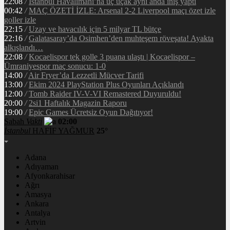
22:08
/
İstanbul Havalimanı’na üç uçak aynı anda iniş yaptı
00:42
/
MAÇ ÖZETİ İZLE: Arsenal 2-2 Liverpool maçı özet izle
goller izle
22:15
/
Uzay ve havacılık için 5 milyar TL bütçe
22:16
/
Galatasaray’da Osimhen’den muhteşem röveşata! Ayakta
alkışlandı…
22:08
/
Kocaelispor tek golle 3 puana ulaştı | Kocaelispor –
Ümraniyespor maç sonucu: 1-0
14:00
/
Air Fryer’da Lezzetli Mücver Tarifi
13:00
/
Ekim 2024 PlayStation Plus Oyunları Açıklandı
12:00
/
Tomb Raider IV-V-VI Remastered Duyuruldu!
20:00
/
2si1 Haftalık Magazin Raporu
19:00
/
Epic Games Ücretsiz Oyun Dağıtıyor!
Sabah
Vakti
02:00
İstanbul
HAFİF YAĞMUR
25°
Adana
Adıyaman
Afyonkarahisar
Ağrı
Amasya
Ankara
Antalya
Artvin