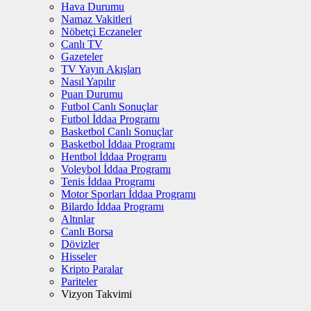
Hava Durumu
Namaz Vakitleri
Nöbetçi Eczaneler
Canlı TV
Gazeteler
TV Yayın Akışları
Nasıl Yapılır
Puan Durumu
Futbol Canlı Sonuçlar
Futbol İddaa Programı
Basketbol Canlı Sonuçlar
Basketbol İddaa Programı
Hentbol İddaa Programı
Voleybol İddaa Programı
Tenis İddaa Programı
Motor Sporları İddaa Programı
Bilardo İddaa Programı
Altınlar
Canlı Borsa
Dövizler
Hisseler
Kripto Paralar
Pariteler
Vizyon Takvimi