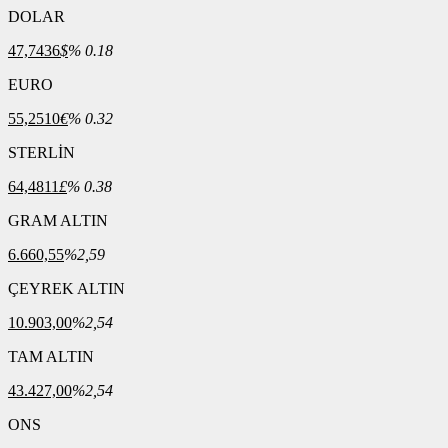
DOLAR
47,7436
$
% 0.18
EURO
55,2510
€
% 0.32
STERLİN
64,4811
£
% 0.38
GRAM ALTIN
6.660,55
%2,59
ÇEYREK ALTIN
10.903,00
%2,54
TAM ALTIN
43.427,00
%2,54
ONS