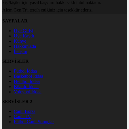
kişi/kişiler için yasal başvuru hakkı saklı tutulmaktadır.
Alem.Gen.Tr'i tercih ettiğiniz için teşekkür ederiz.
SAYFALAR
Üye Girişi
Üye Kaydı
Künye
Hakkımızda
İletişim
SERVİSLER
Futbol İddaa
Basketbol İddaa
Hentbol İddaa
Bilardo İddaa
Voleybol İddaa
SERVİSLER 2
Canlı Borsa
Canlı TV
Futbol Canlı Sonuçlar