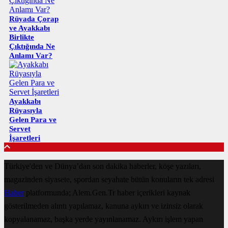
Rüyada Çorap
ve Ayakkabı
Birlikte
Çıktığında Ne
Anlamı Var?
Ayakkabı
Rüyasıyla
Gelen Para ve
Servet
İşaretleri
Türkiye'den ve Dünya’dan son dakika haberler, köşe yazıları,
magazinden siyasete, spordan seyahate bütün konuların tek adresi
Haber
platformunda; Alem.Gen.Tr haber içerikleri kaynak
gösterilmeden alıntı yapılamaz, kanuna aykırı ve izinsiz olarak
kopyalanamaz, başka yerde yayınlanamaz. Aykırı işlem yapan