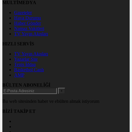
MULTİMEDYA
Gazeteler
Hava Durumu
Haber Gönder
Namaz Vakitleri
TV Yayın Akışları
HIZLI SERVİS
TV Yayın Akışları
Yazarlar Site
Tenis İddaa
Basketbol Canlı
AMP
BÜLTEN ABONELİĞİ
+
Bu web sitesinden haber ve ebülten almak istiyorum
BİZİ TAKİP ET