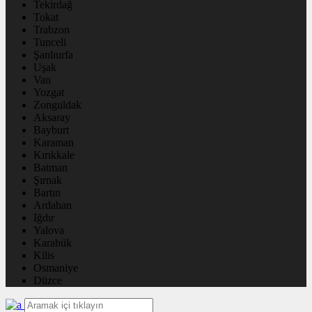
Tekirdağ
Tokat
Trabzon
Tunceli
Şanlıurfa
Uşak
Van
Yozgat
Zonguldak
Aksaray
Bayburt
Karaman
Kırıkkale
Batman
Şırnak
Bartın
Ardahan
Iğdır
Yalova
Karabük
Kilis
Osmaniye
Düzce