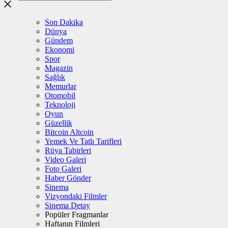
Son Dakika
Dünya
Gündem
Ekonomi
Spor
Magazin
Sağlık
Memurlar
Otomobil
Teknoloji
Oyun
Güzellik
Bitcoin Altcoin
Yemek Ve Tatlı Tarifleri
Rüya Tabirleri
Video Galeri
Foto Galeri
Haber Gönder
Sinema
Vizyondaki Filmler
Sinema Detay
Popüler Fragmanlar
Haftanın Filmleri