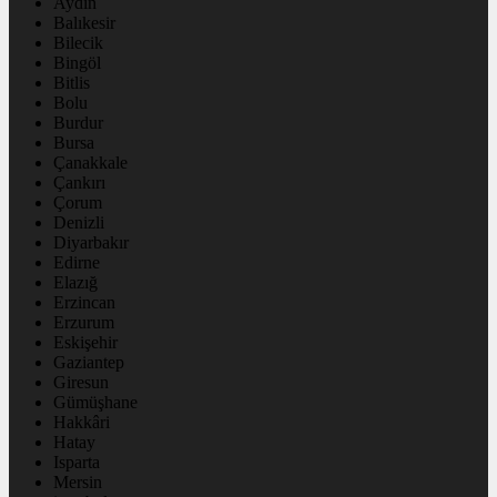
Aydın
Balıkesir
Bilecik
Bingöl
Bitlis
Bolu
Burdur
Bursa
Çanakkale
Çankırı
Çorum
Denizli
Diyarbakır
Edirne
Elazığ
Erzincan
Erzurum
Eskişehir
Gaziantep
Giresun
Gümüşhane
Hakkâri
Hatay
Isparta
Mersin