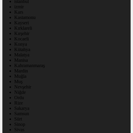
istanbul
izmir
Kars
Kastamonu
Kayseri
Kırklareli
Kırşehir
Kocaeli
Konya
Kütahya
Malatya
Manisa
Kahramanmaraş
Mardin
Muğla
Muş
Nevşehir
Niğde
Ordu
Rize
Sakarya
Samsun
Siirt
Sinop
Sivas