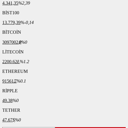
4.341,35
%2,39
BİST100
13.779,39
%-0,14
BİTCOİN
3097002
฿
%0
LİTECOİN
2200.62
Ł
%1.2
ETHEREUM
91561
Ξ
%0.1
RİPPLE
49.38
%0
TETHER
47.67
$
%0