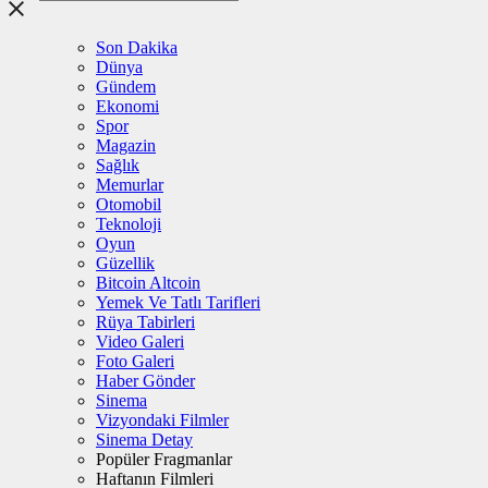
Son Dakika
Dünya
Gündem
Ekonomi
Spor
Magazin
Sağlık
Memurlar
Otomobil
Teknoloji
Oyun
Güzellik
Bitcoin Altcoin
Yemek Ve Tatlı Tarifleri
Rüya Tabirleri
Video Galeri
Foto Galeri
Haber Gönder
Sinema
Vizyondaki Filmler
Sinema Detay
Popüler Fragmanlar
Haftanın Filmleri