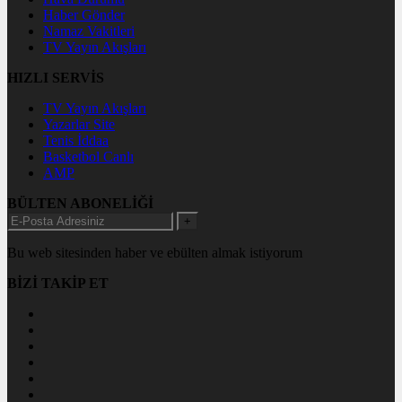
Haber Gönder
Namaz Vakitleri
TV Yayın Akışları
HIZLI SERVİS
TV Yayın Akışları
Yazarlar Site
Tenis İddaa
Basketbol Canlı
AMP
BÜLTEN ABONELİĞİ
+
Bu web sitesinden haber ve ebülten almak istiyorum
BİZİ TAKİP ET