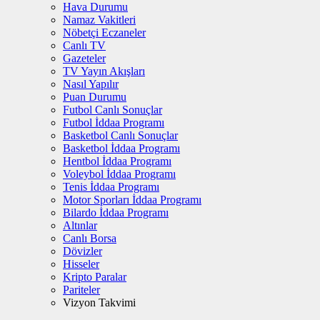
Hava Durumu
Namaz Vakitleri
Nöbetçi Eczaneler
Canlı TV
Gazeteler
TV Yayın Akışları
Nasıl Yapılır
Puan Durumu
Futbol Canlı Sonuçlar
Futbol İddaa Programı
Basketbol Canlı Sonuçlar
Basketbol İddaa Programı
Hentbol İddaa Programı
Voleybol İddaa Programı
Tenis İddaa Programı
Motor Sporları İddaa Programı
Bilardo İddaa Programı
Altınlar
Canlı Borsa
Dövizler
Hisseler
Kripto Paralar
Pariteler
Vizyon Takvimi