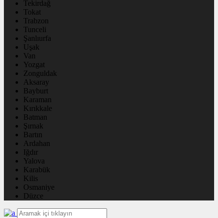
Tekirdağ
Tokat
Trabzon
Tunceli
Şanlıurfa
Uşak
Van
Yozgat
Zonguldak
Aksaray
Bayburt
Karaman
Kırıkkale
Batman
Şırnak
Bartın
Ardahan
Iğdır
Yalova
Karabük
Kilis
Osmaniye
Düzce