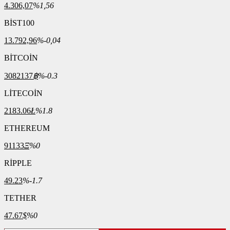
4.306,07
%1,56
BİST100
13.792,96
%-0,04
BİTCOİN
3082137
฿
%-0.3
LİTECOİN
2183.06
Ł
%1.8
ETHEREUM
91133
Ξ
%0
RİPPLE
49.23
%-1.7
TETHER
47.67
$
%0