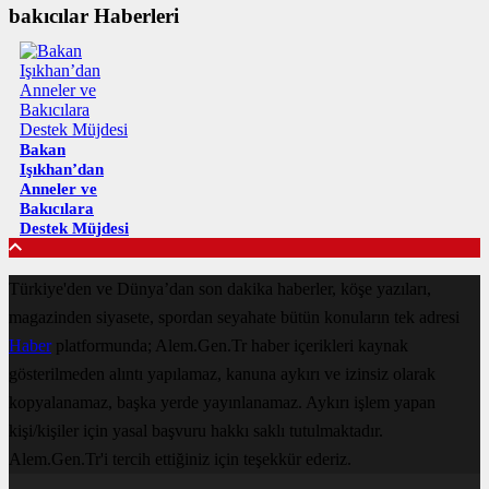
bakıcılar Haberleri
Bakan
Işıkhan’dan
Anneler ve
Bakıcılara
Destek Müjdesi
Türkiye'den ve Dünya’dan son dakika haberler, köşe yazıları,
magazinden siyasete, spordan seyahate bütün konuların tek adresi
Haber
platformunda; Alem.Gen.Tr haber içerikleri kaynak
gösterilmeden alıntı yapılamaz, kanuna aykırı ve izinsiz olarak
kopyalanamaz, başka yerde yayınlanamaz. Aykırı işlem yapan
kişi/kişiler için yasal başvuru hakkı saklı tutulmaktadır.
Alem.Gen.Tr'i tercih ettiğiniz için teşekkür ederiz.