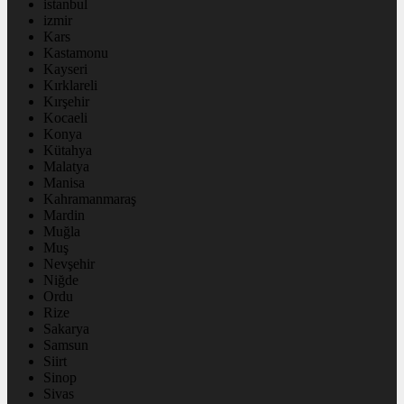
istanbul
izmir
Kars
Kastamonu
Kayseri
Kırklareli
Kırşehir
Kocaeli
Konya
Kütahya
Malatya
Manisa
Kahramanmaraş
Mardin
Muğla
Muş
Nevşehir
Niğde
Ordu
Rize
Sakarya
Samsun
Siirt
Sinop
Sivas