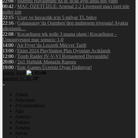
22:08
/
İstanbul Havalimanı’na üç uçak aynı anda iniş yaptı
00:42
/
MAÇ ÖZETİ İZLE: Arsenal 2-2 Liverpool maçı özet izle
goller izle
22:15
/
Uzay ve havacılık için 5 milyar TL bütçe
22:16
/
Galatasaray’da Osimhen’den muhteşem röveşata! Ayakta
alkışlandı…
22:08
/
Kocaelispor tek golle 3 puana ulaştı | Kocaelispor –
Ümraniyespor maç sonucu: 1-0
14:00
/
Air Fryer’da Lezzetli Mücver Tarifi
13:00
/
Ekim 2024 PlayStation Plus Oyunları Açıklandı
12:00
/
Tomb Raider IV-V-VI Remastered Duyuruldu!
20:00
/
2si1 Haftalık Magazin Raporu
19:00
/
Epic Games Ücretsiz Oyun Dağıtıyor!
Sabah
Vakti
02:00
İstanbul
AÇIK
28°
Adana
Adıyaman
Afyonkarahisar
Ağrı
Amasya
Ankara
Antalya
Artvin