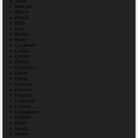
Aydın
Balıkesir
Bilecik
Bingöl
Bitlis
Bolu
Burdur
Bursa
Çanakkale
Çankırı
Çorum
Denizli
Diyarbakır
Edirne
Elazığ
Erzincan
Erzurum
Eskişehir
Gaziantep
Giresun
Gümüşhane
Hakkâri
Hatay
Isparta
Mersin