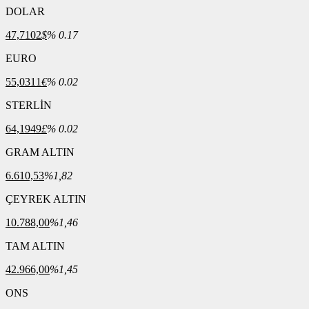
DOLAR
47,7102
$
% 0.17
EURO
55,0311
€
% 0.02
STERLİN
64,1949
£
% 0.02
GRAM ALTIN
6.610,53
%1,82
ÇEYREK ALTIN
10.788,00
%1,46
TAM ALTIN
42.966,00
%1,45
ONS