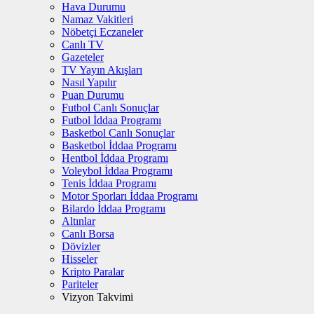
Hava Durumu
Namaz Vakitleri
Nöbetçi Eczaneler
Canlı TV
Gazeteler
TV Yayın Akışları
Nasıl Yapılır
Puan Durumu
Futbol Canlı Sonuçlar
Futbol İddaa Programı
Basketbol Canlı Sonuçlar
Basketbol İddaa Programı
Hentbol İddaa Programı
Voleybol İddaa Programı
Tenis İddaa Programı
Motor Sporları İddaa Programı
Bilardo İddaa Programı
Altınlar
Canlı Borsa
Dövizler
Hisseler
Kripto Paralar
Pariteler
Vizyon Takvimi