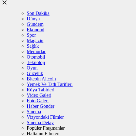
Son Dakika
Dünya
Gündem
Ekonomi
Spor
Magazin
Sağlık
Memurlar
Otomobil
Teknoloji
Oyun
Güzellik
Bitcoin Altcoin
Yemek Ve Tatlı Tarifleri
Rüya Tabirleri
Video Galeri
Foto Galeri
Haber Gönder
Sinema
Vizyondaki Filmler
Sinema Detay
Popüler Fragmanlar
Haftanın Filmleri