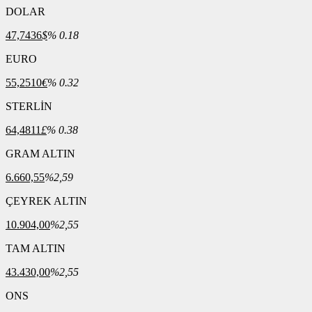
DOLAR
47,7436
$
% 0.18
EURO
55,2510
€
% 0.32
STERLİN
64,4811
£
% 0.38
GRAM ALTIN
6.660,55
%2,59
ÇEYREK ALTIN
10.904,00
%2,55
TAM ALTIN
43.430,00
%2,55
ONS