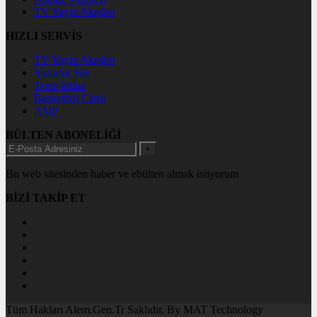
TV Yayın Akışları
HIZLI SERVİS
TV Yayın Akışları
Yazarlar Site
Tenis İddaa
Basketbol Canlı
AMP
BÜLTEN ABONELİĞİ
+
Bu web sitesinden haber ve ebülten almak istiyorum
BİZİ TAKİP ET
Tüm Hakları Alem.Gen.Tr Saklıdır. By MAT Technology