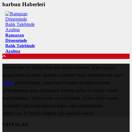
barbun Haberleri
Ramazan
Döneminde
Balık Talebinde
Azalma
Türkiye'den ve Dünya’dan son dakika haberler, köşe yazıları,
magazinden siyasete, spordan seyahate bütün konuların tek adresi
Haber
platformunda; Alem.Gen.Tr haber içerikleri kaynak
gösterilmeden alıntı yapılamaz, kanuna aykırı ve izinsiz olarak
kopyalanamaz, başka yerde yayınlanamaz. Aykırı işlem yapan
kişi/kişiler için yasal başvuru hakkı saklı tutulmaktadır.
Alem.Gen.Tr'i tercih ettiğiniz için teşekkür ederiz.
SAYFALAR