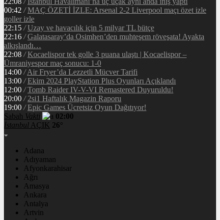
22:08
/
İstanbul Havalimanı’na üç uçak aynı anda iniş yaptı
00:42
/
MAÇ ÖZETİ İZLE: Arsenal 2-2 Liverpool maçı özet izle
goller izle
22:15
/
Uzay ve havacılık için 5 milyar TL bütçe
22:16
/
Galatasaray’da Osimhen’den muhteşem röveşata! Ayakta
alkışlandı…
22:08
/
Kocaelispor tek golle 3 puana ulaştı | Kocaelispor –
Ümraniyespor maç sonucu: 1-0
14:00
/
Air Fryer’da Lezzetli Mücver Tarifi
13:00
/
Ekim 2024 PlayStation Plus Oyunları Açıklandı
12:00
/
Tomb Raider IV-V-VI Remastered Duyuruldu!
20:00
/
2si1 Haftalık Magazin Raporu
19:00
/
Epic Games Ücretsiz Oyun Dağıtıyor!
Sabah
Vakti
02:00
İstanbul
AÇIK
26°
Adana
Adıyaman
Afyonkarahisar
Ağrı
Amasya
Ankara
Antalya
Artvin