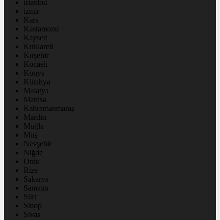
istanbul
izmir
Kars
Kastamonu
Kayseri
Kırklareli
Kırşehir
Kocaeli
Konya
Kütahya
Malatya
Manisa
Kahramanmaraş
Mardin
Muğla
Muş
Nevşehir
Niğde
Ordu
Rize
Sakarya
Samsun
Siirt
Sinop
Sivas