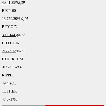
4.341,35
%2,39
BİST100
13.779,39
%-0,14
BİTCOİN
3098144
฿
%0.5
LİTECOİN
2172.97
Ł
%-0.5
ETHEREUM
91474
Ξ
%0.4
RİPPLE
49.4
%0.3
TETHER
47.67
$
%0