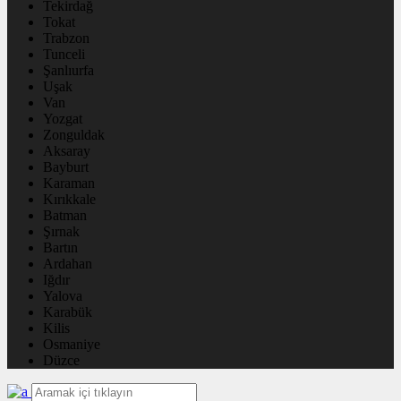
Tekirdağ
Tokat
Trabzon
Tunceli
Şanlıurfa
Uşak
Van
Yozgat
Zonguldak
Aksaray
Bayburt
Karaman
Kırıkkale
Batman
Şırnak
Bartın
Ardahan
Iğdır
Yalova
Karabük
Kilis
Osmaniye
Düzce