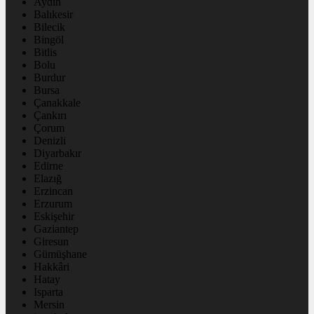
Aydın
Balıkesir
Bilecik
Bingöl
Bitlis
Bolu
Burdur
Bursa
Çanakkale
Çankırı
Çorum
Denizli
Diyarbakır
Edirne
Elazığ
Erzincan
Erzurum
Eskişehir
Gaziantep
Giresun
Gümüşhane
Hakkâri
Hatay
Isparta
Mersin