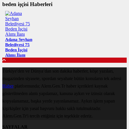
beden işçisi Haberleri
Adana Seyhan
Belediyesi 75
Beden İşçisi
Alımı İlanı
Türkiye'den ve Dünya’dan son dakika haberler, köşe yazıları,
magazinden siyasete, spordan seyahate bütün konuların tek adresi
Haber
platformunda; Alem.Gen.Tr haber içerikleri kaynak
gösterilmeden alıntı yapılamaz, kanuna aykırı ve izinsiz olarak
kopyalanamaz, başka yerde yayınlanamaz. Aykırı işlem yapan
kişi/kişiler için yasal başvuru hakkı saklı tutulmaktadır.
Alem.Gen.Tr'i tercih ettiğiniz için teşekkür ederiz.
SAYFALAR