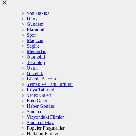
Son Dakika
Dünya
Gündem
Ekonomi
Spor
Magazin
Sağlık
Memurlar
Otomobil
Teknoloji
Oyun
Güzellik
Bitcoin Altcoin
Yemek Ve Tatlı Tarifleri
Rüya Tabirleri
Video Galeri
Foto Galeri
Haber Gönder
Sinema
Vizyondaki Filmler
Sinema Detay
Popüler Fragmanlar
Haftanın Filmleri