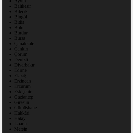
Aydın
Balıkesir
Bilecik
Bingöl
Bitlis
Bolu
Burdur
Bursa
Çanakkale
Çankırı
Çorum
Denizli
Diyarbakır
Edirne
Elazığ
Erzincan
Erzurum
Eskişehir
Gaziantep
Giresun
Gümüşhane
Hakkâri
Hatay
Isparta
Mersin