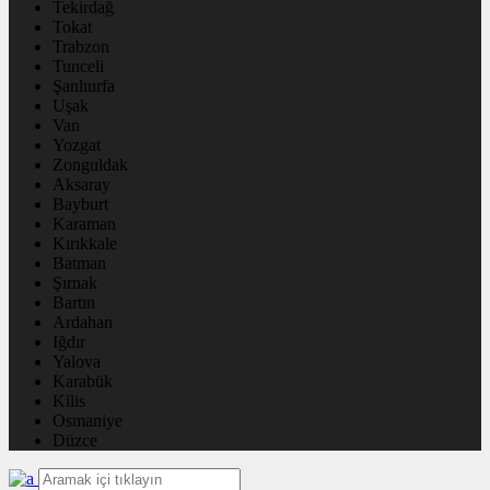
Tekirdağ
Tokat
Trabzon
Tunceli
Şanlıurfa
Uşak
Van
Yozgat
Zonguldak
Aksaray
Bayburt
Karaman
Kırıkkale
Batman
Şırnak
Bartın
Ardahan
Iğdır
Yalova
Karabük
Kilis
Osmaniye
Düzce