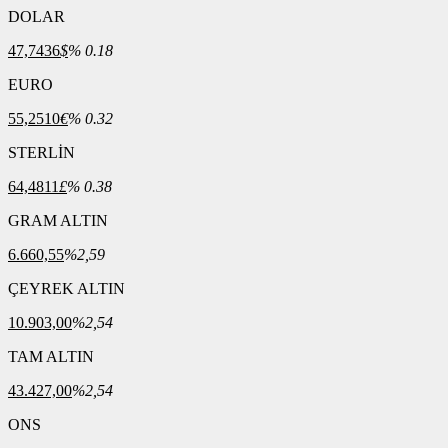
DOLAR
47,7436
$
% 0.18
EURO
55,2510
€
% 0.32
STERLİN
64,4811
£
% 0.38
GRAM ALTIN
6.660,55
%2,59
ÇEYREK ALTIN
10.903,00
%2,54
TAM ALTIN
43.427,00
%2,54
ONS