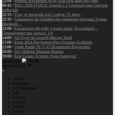
22:08
/
İstanbul Havalimanı’na üç uçak aynı anda iniş yaptı
00:42
/
MAÇ ÖZETİ İZLE: Arsenal 2-2 Liverpool maçı özet izle
goller izle
22:15
/
Uzay ve havacılık için 5 milyar TL bütçe
22:16
/
Galatasaray’da Osimhen’den muhteşem röveşata! Ayakta
alkışlandı…
22:08
/
Kocaelispor tek golle 3 puana ulaştı | Kocaelispor –
Ümraniyespor maç sonucu: 1-0
14:00
/
Air Fryer’da Lezzetli Mücver Tarifi
13:00
/
Ekim 2024 PlayStation Plus Oyunları Açıklandı
12:00
/
Tomb Raider IV-V-VI Remastered Duyuruldu!
20:00
/
2si1 Haftalık Magazin Raporu
19:00
/
Epic Games Ücretsiz Oyun Dağıtıyor!
Sabah
Vakti
02:00
İstanbul
AÇIK
29°
Adana
Adıyaman
Afyonkarahisar
Ağrı
Amasya
Ankara
Antalya
Artvin