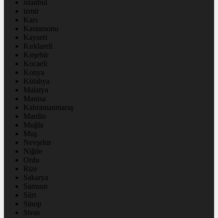
istanbul
izmir
Kars
Kastamonu
Kayseri
Kırklareli
Kırşehir
Kocaeli
Konya
Kütahya
Malatya
Manisa
Kahramanmaraş
Mardin
Muğla
Muş
Nevşehir
Niğde
Ordu
Rize
Sakarya
Samsun
Siirt
Sinop
Sivas