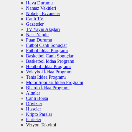
Hava Durumu
Namaz Vakitleri
Nöbetçi Eczaneler
Canlı TV
Gazeteler
TV Yayın Akışları
Nasıl Yapılır
Puan Durumu
Futbol Canlı Sonuçlar
Futbol İddaa Programı
Basketbol Canlı Sonuçlar
Basketbol İddaa Programı
Hentbol İddaa Programı
Voleybol İddaa Programı
Tenis İddaa Programı
Motor Sporları İddaa Programı
Bilardo İddaa Programı
Altınlar
Canlı Borsa
Dövizler
Hisseler
Kripto Paralar
Pariteler
Vizyon Takvimi