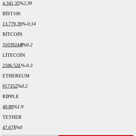
4.341,35
%2,39
BİST100
13.779,39
%-0,14
BİTCOİN
3103924
฿
%0.2
LİTECOİN
2186.52
Ł
%-0.3
ETHEREUM
91735
Ξ
%0.2
RİPPLE
49.89
%1.9
TETHER
47.67
$
%0