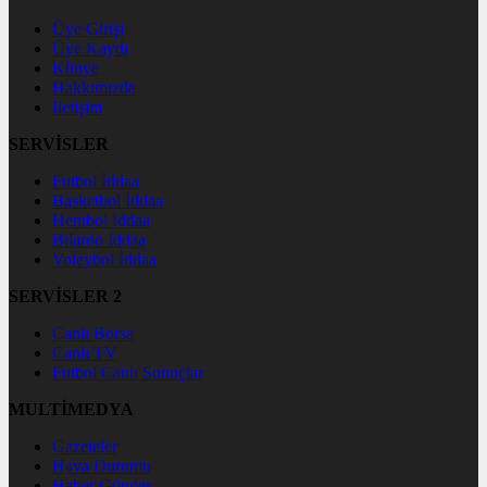
Üye Girişi
Üye Kaydı
Künye
Hakkımızda
İletişim
SERVİSLER
Futbol İddaa
Basketbol İddaa
Hentbol İddaa
Bilardo İddaa
Voleybol İddaa
SERVİSLER 2
Canlı Borsa
Canlı TV
Futbol Canlı Sonuçlar
MULTİMEDYA
Gazeteler
Hava Durumu
Haber Gönder