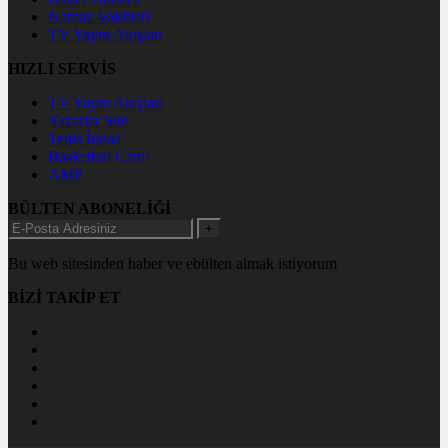
Namaz Vakitleri
TV Yayın Akışları
HIZLI SERVİS
TV Yayın Akışları
Yazarlar Site
Tenis İddaa
Basketbol Canlı
AMP
BÜLTEN ABONELİĞİ
+
Bu web sitesinden haber ve ebülten almak istiyorum
BİZİ TAKİP ET