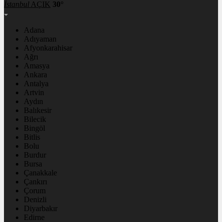
İstanbul
AÇIK
30°
Adana
Adıyaman
Afyonkarahisar
Ağrı
Amasya
Ankara
Antalya
Artvin
Aydın
Balıkesir
Bilecik
Bingöl
Bitlis
Bolu
Burdur
Bursa
Çanakkale
Çankırı
Çorum
Denizli
Diyarbakır
Edirne