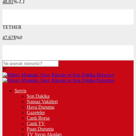
48.81
%-1.1
TETHER
47.67
$
%0
Servis
Son Dakika
Namaz Vakitleri
Hava Durumu
Gazeteler
Canlı Borsa
Canlı TV
Puan Durumu
TV Yayın Akışları