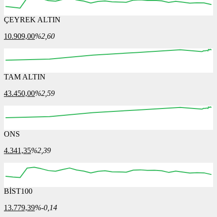
ÇEYREK ALTIN
10.909,00
%2,60
TAM ALTIN
43.450,00
%2,59
ONS
4.341,35
%2,39
BİST100
13.779,39
%-0,14