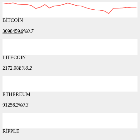
BİTCOİN
3098459
฿
%0.7
LİTECOİN
2172.98
Ł
%0.2
ETHEREUM
91256
Ξ
%0.3
RİPPLE