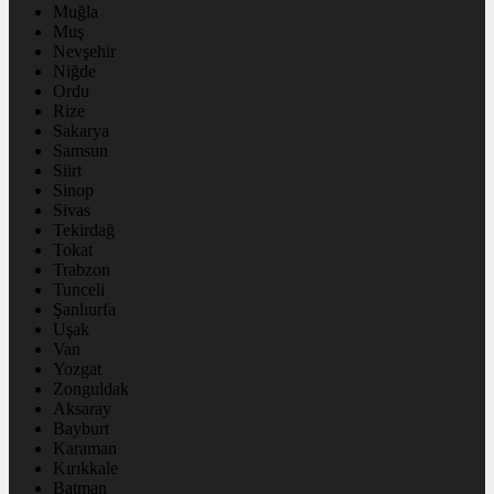
Muğla
Muş
Nevşehir
Niğde
Ordu
Rize
Sakarya
Samsun
Siirt
Sinop
Sivas
Tekirdağ
Tokat
Trabzon
Tunceli
Şanlıurfa
Uşak
Van
Yozgat
Zonguldak
Aksaray
Bayburt
Karaman
Kırıkkale
Batman