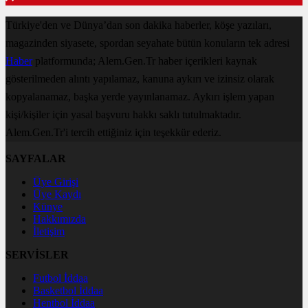
Türkiye'den ve Dünya’dan son dakika haberler, köşe yazıları,
magazinden siyasete, spordan seyahate bütün konuların tek adresi
Haber
platformunda; Alem.Gen.Tr haber içerikleri kaynak
gösterilmeden alıntı yapılamaz, kanuna aykırı ve izinsiz olarak
kopyalanamaz, başka yerde yayınlanamaz. Aykırı işlem yapan
kişi/kişiler için yasal başvuru hakkı saklı tutulmaktadır.
Alem.Gen.Tr'i tercih ettiğiniz için teşekkür ederiz.
SAYFALAR
Üye Girişi
Üye Kaydı
Künye
Hakkımızda
İletişim
SERVİSLER
Futbol İddaa
Basketbol İddaa
Hentbol İddaa