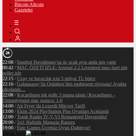
Bitcoin Altcoin
Gazeteler
22:08
/
İstanbul Havalimanı’na üç uçak aynı anda iniş yaptı
00:42
/
MAÇ ÖZETİ İZLE: Arsenal 2-2 Liverpool maçı özet izle
goller izle
22:15
/
Uzay ve havacılık için 5 milyar TL bütçe
22:16
/
Galatasaray’da Osimhen’den muhteşem röveşata! Ayakta
alkışlandı…
22:08
/
Kocaelispor tek golle 3 puana ulaştı | Kocaelispor –
Ümraniyespor maç sonucu: 1-0
14:00
/
Air Fryer’da Lezzetli Mücver Tarifi
13:00
/
Ekim 2024 PlayStation Plus Oyunları Açıklandı
12:00
/
Tomb Raider IV-V-VI Remastered Duyuruldu!
20:00
/
2si1 Haftalık Magazin Raporu
19:00
/
Epic Games Ücretsiz Oyun Dağıtıyor!
Sabah
Vakti
02:00