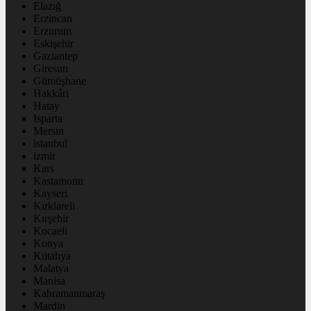
Elazığ
Erzincan
Erzurum
Eskişehir
Gaziantep
Giresun
Gümüşhane
Hakkâri
Hatay
Isparta
Mersin
istanbul
izmir
Kars
Kastamonu
Kayseri
Kırklareli
Kırşehir
Kocaeli
Konya
Kütahya
Malatya
Manisa
Kahramanmaraş
Mardin