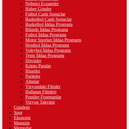
Nöbetçi Eczaneler
Haber Gönder
Futbol Canlı Sonuçlar
Basketbol Canlı Sonuçlar
Basketbol İddaa Programı
Bilardo İddaa Programı
Futbol İddaa Programı
Motor Sporları İddaa Programı
Hentbol İddaa Programı
Voleybol İddaa Programı
Tenis İddaa Programı
Dövizler
Kripto Paralar
Hisseler
Pariteler
Altınlar
Vizyondaki Filmler
Haftanın Filmleri
Popüler Fragmanlar
Vizyon Takvimi
Gündem
Spor
Ekonomi
Magazin
Memurlar