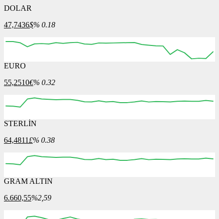
DOLAR
47,7436
$
% 0.18
EURO
55,2510
€
% 0.32
STERLİN
64,4811
£
% 0.38
GRAM ALTIN
6.660,55
%2,59