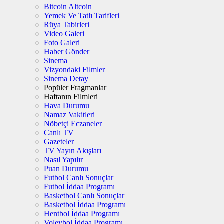
Bitcoin Altcoin
Yemek Ve Tatlı Tarifleri
Rüya Tabirleri
Video Galeri
Foto Galeri
Haber Gönder
Sinema
Vizyondaki Filmler
Sinema Detay
Popüler Fragmanlar
Haftanın Filmleri
Hava Durumu
Namaz Vakitleri
Nöbetçi Eczaneler
Canlı TV
Gazeteler
TV Yayın Akışları
Nasıl Yapılır
Puan Durumu
Futbol Canlı Sonuçlar
Futbol İddaa Programı
Basketbol Canlı Sonuçlar
Basketbol İddaa Programı
Hentbol İddaa Programı
Voleybol İddaa Programı