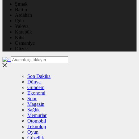
Şırnak
Bartın
Ardahan
Iğdır
Yalova
Karabük
Kilis
Osmaniye
Düzce
Son Dakika
Dünya
Gündem
Ekonomi
Spor
Magazin
Sağlık
Memurlar
Otomobil
Teknoloji
Oyun
Güzellik