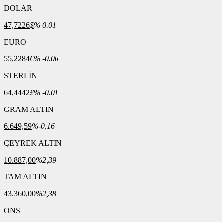
DOLAR
47,7226
$
% 0.01
EURO
55,2284
€
% -0.06
STERLİN
64,4442
£
% -0.01
GRAM ALTIN
6.649,59
%-0,16
ÇEYREK ALTIN
10.887,00
%2,39
TAM ALTIN
43.360,00
%2,38
ONS