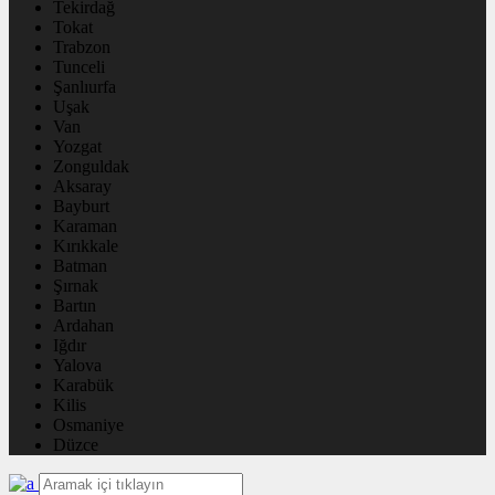
Tekirdağ
Tokat
Trabzon
Tunceli
Şanlıurfa
Uşak
Van
Yozgat
Zonguldak
Aksaray
Bayburt
Karaman
Kırıkkale
Batman
Şırnak
Bartın
Ardahan
Iğdır
Yalova
Karabük
Kilis
Osmaniye
Düzce