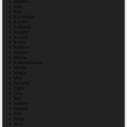
istanbul
izmir
Kars
Kastamonu
Kayseri
Kırklareli
Kırşehir
Kocaeli
Konya
Kütahya
Malatya
Manisa
Kahramanmaraş
Mardin
Muğla
Muş
Nevşehir
Niğde
Ordu
Rize
Sakarya
Samsun
Siirt
Sinop
Sivas