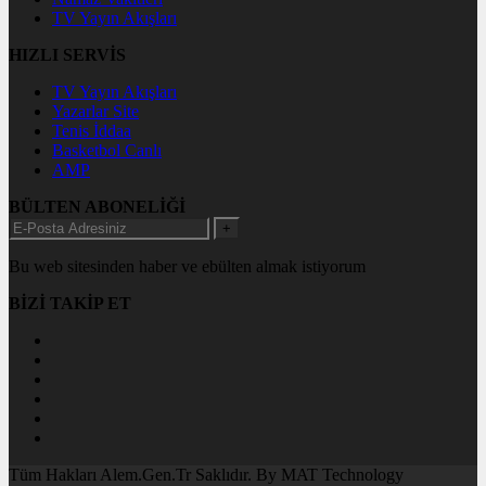
TV Yayın Akışları
HIZLI SERVİS
TV Yayın Akışları
Yazarlar Site
Tenis İddaa
Basketbol Canlı
AMP
BÜLTEN ABONELİĞİ
+
Bu web sitesinden haber ve ebülten almak istiyorum
BİZİ TAKİP ET
Tüm Hakları Alem.Gen.Tr Saklıdır. By MAT Technology