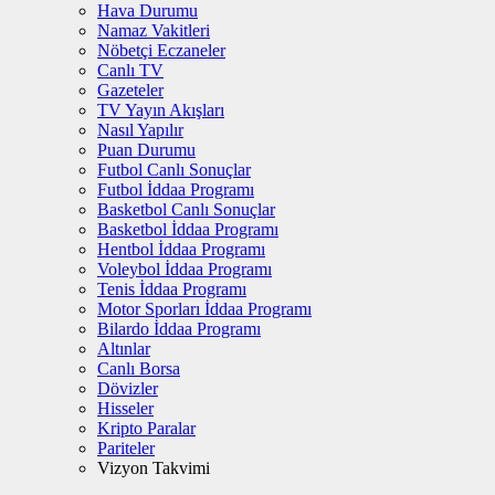
Hava Durumu
Namaz Vakitleri
Nöbetçi Eczaneler
Canlı TV
Gazeteler
TV Yayın Akışları
Nasıl Yapılır
Puan Durumu
Futbol Canlı Sonuçlar
Futbol İddaa Programı
Basketbol Canlı Sonuçlar
Basketbol İddaa Programı
Hentbol İddaa Programı
Voleybol İddaa Programı
Tenis İddaa Programı
Motor Sporları İddaa Programı
Bilardo İddaa Programı
Altınlar
Canlı Borsa
Dövizler
Hisseler
Kripto Paralar
Pariteler
Vizyon Takvimi