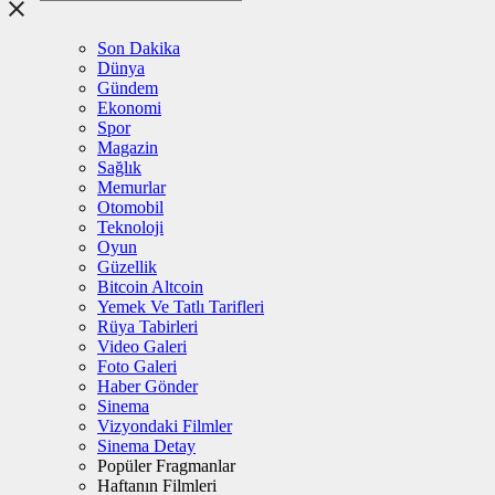
Son Dakika
Dünya
Gündem
Ekonomi
Spor
Magazin
Sağlık
Memurlar
Otomobil
Teknoloji
Oyun
Güzellik
Bitcoin Altcoin
Yemek Ve Tatlı Tarifleri
Rüya Tabirleri
Video Galeri
Foto Galeri
Haber Gönder
Sinema
Vizyondaki Filmler
Sinema Detay
Popüler Fragmanlar
Haftanın Filmleri