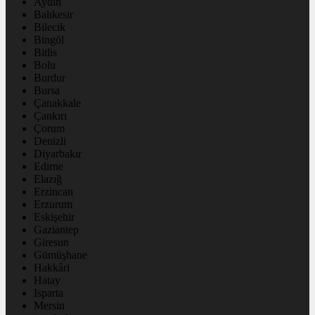
Aydın
Balıkesir
Bilecik
Bingöl
Bitlis
Bolu
Burdur
Bursa
Çanakkale
Çankırı
Çorum
Denizli
Diyarbakır
Edirne
Elazığ
Erzincan
Erzurum
Eskişehir
Gaziantep
Giresun
Gümüşhane
Hakkâri
Hatay
Isparta
Mersin