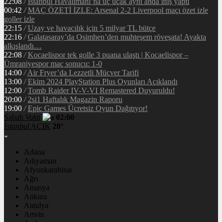
22:08
/
İstanbul Havalimanı’na üç uçak aynı anda iniş yaptı
00:42
/
MAÇ ÖZETİ İZLE: Arsenal 2-2 Liverpool maçı özet izle
goller izle
22:15
/
Uzay ve havacılık için 5 milyar TL bütçe
22:16
/
Galatasaray’da Osimhen’den muhteşem röveşata! Ayakta
alkışlandı…
22:08
/
Kocaelispor tek golle 3 puana ulaştı | Kocaelispor –
Ümraniyespor maç sonucu: 1-0
14:00
/
Air Fryer’da Lezzetli Mücver Tarifi
13:00
/
Ekim 2024 PlayStation Plus Oyunları Açıklandı
12:00
/
Tomb Raider IV-V-VI Remastered Duyuruldu!
20:00
/
2si1 Haftalık Magazin Raporu
19:00
/
Epic Games Ücretsiz Oyun Dağıtıyor!
Sabah
Vakti
02:00
İstanbul
AÇIK
28°
Adana
Adıyaman
Afyonkarahisar
Ağrı
Amasya
Ankara
Antalya
Artvin