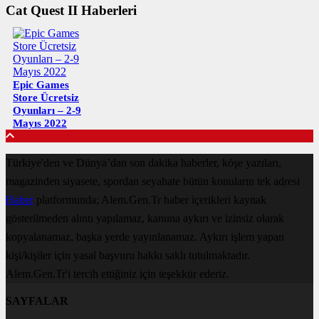
Cat Quest II Haberleri
Epic Games
Store Ücretsiz
Oyunları – 2-9
Mayıs 2022
Türkiye'den ve Dünya’dan son dakika haberler, köşe yazıları,
magazinden siyasete, spordan seyahate bütün konuların tek adresi
Haber
platformunda; Alem.Gen.Tr haber içerikleri kaynak
gösterilmeden alıntı yapılamaz, kanuna aykırı ve izinsiz olarak
kopyalanamaz, başka yerde yayınlanamaz. Aykırı işlem yapan
kişi/kişiler için yasal başvuru hakkı saklı tutulmaktadır.
Alem.Gen.Tr'i tercih ettiğiniz için teşekkür ederiz.
SAYFALAR