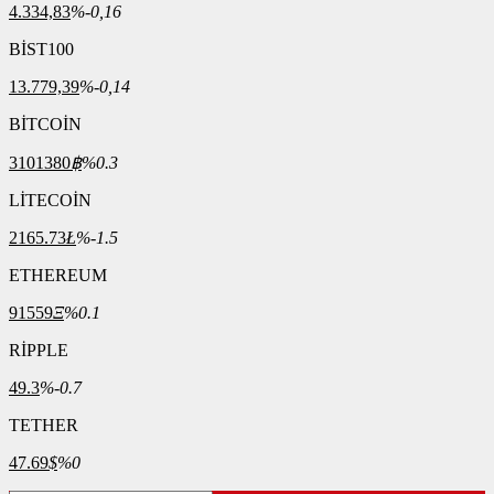
4.334,83
%-0,16
BİST100
13.779,39
%-0,14
BİTCOİN
3101380
฿
%0.3
LİTECOİN
2165.73
Ł
%-1.5
ETHEREUM
91559
Ξ
%0.1
RİPPLE
49.3
%-0.7
TETHER
47.69
$
%0