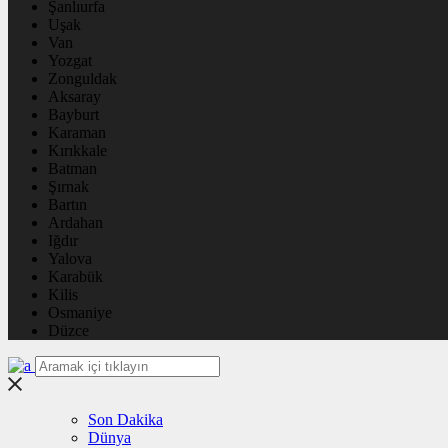
Şanlıurfa
Uşak
Van
Yozgat
Zonguldak
Aksaray
Bayburt
Karaman
Kırıkkale
Batman
Şırnak
Bartın
Ardahan
Iğdır
Yalova
Karabük
Kilis
Osmaniye
Düzce
Son Dakika
Dünya