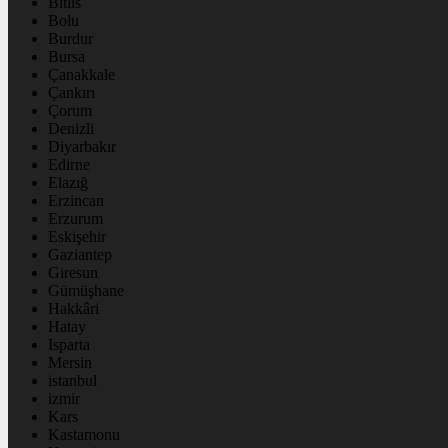
Bitlis
Bolu
Burdur
Bursa
Çanakkale
Çankırı
Çorum
Denizli
Diyarbakır
Edirne
Elazığ
Erzincan
Erzurum
Eskişehir
Gaziantep
Giresun
Gümüşhane
Hakkâri
Hatay
Isparta
Mersin
istanbul
izmir
Kars
Kastamonu