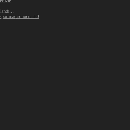
r izle
şlandı…
espor maç sonucu: 1-0