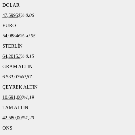
DOLAR
47,5995
$
% 0.06
EURO
54,9884
€
% -0.05
STERLİN
64,2015
£
% 0.15
GRAM ALTIN
6.533,07
%0,57
ÇEYREK ALTIN
10.691,00
%1,19
TAM ALTIN
42.580,00
%1,20
ONS