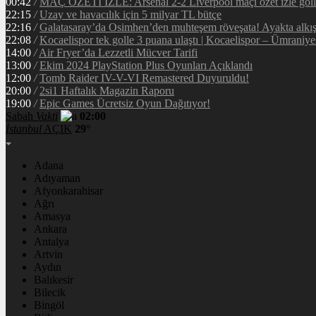
00:42
/
MAÇ ÖZETİ İZLE: Arsenal 2-2 Liverpool maçı özet izle golle
22:15
/
Uzay ve havacılık için 5 milyar TL bütçe
22:16
/
Galatasaray’da Osimhen’den muhteşem röveşata! Ayakta alkı
22:08
/
Kocaelispor tek golle 3 puana ulaştı | Kocaelispor – Ümraniy
14:00
/
Air Fryer’da Lezzetli Mücver Tarifi
13:00
/
Ekim 2024 PlayStation Plus Oyunları Açıklandı
12:00
/
Tomb Raider IV-V-VI Remastered Duyuruldu!
20:00
/
2si1 Haftalık Magazin Raporu
19:00
/
Epic Games Ücretsiz Oyun Dağıtıyor!
Sabah
Vakti
02:00
İstanbul
AÇIK
29°
Adana
Adıyaman
Afyonkarahisar
Ağrı
Amasya
Ankara
Antalya
Artvin
Aydın
Balıkesir
Bilecik
Bingöl