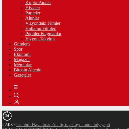
Kripto Paralar
Hisseler
Pariteler
Altınlar
Vizyondaki Filmler
Haftanın Filmleri
Popüler Fragmanlar
Vizyon Takvimi
Gündem
Spor
Ekonomi
Magazin
Memurlar
Bitcoin Altcoin
Gazeteler
22:08
/
İstanbul Havalimanı’na üç uçak aynı anda iniş yaptı