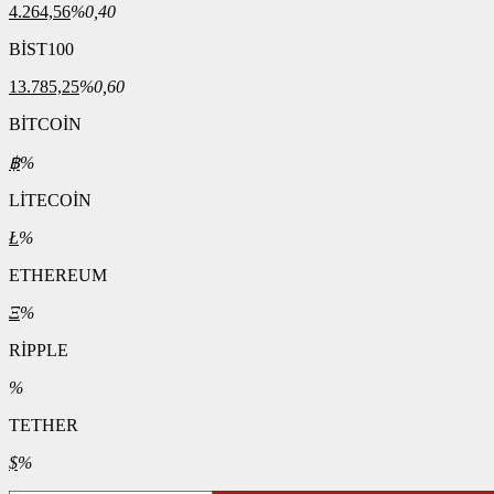
4.264,56
%0,40
BİST100
13.785,25
%0,60
BİTCOİN
฿
%
LİTECOİN
Ł
%
ETHEREUM
Ξ
%
RİPPLE
%
TETHER
$
%