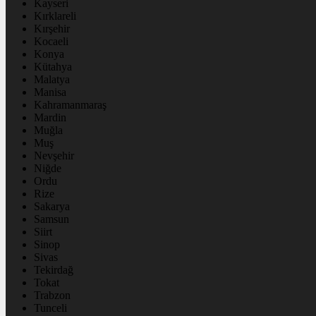
Kayseri
Kırklareli
Kırşehir
Kocaeli
Konya
Kütahya
Malatya
Manisa
Kahramanmaraş
Mardin
Muğla
Muş
Nevşehir
Niğde
Ordu
Rize
Sakarya
Samsun
Siirt
Sinop
Sivas
Tekirdağ
Tokat
Trabzon
Tunceli