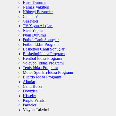
Hava Durumu
Namaz Vakitleri
Nöbetçi Eczaneler
Canlı TV
Gazeteler
TV Yayın Akışları
Nasıl Yapılır
Puan Durumu
Futbol Canlı Sonuçlar
Futbol İddaa Programı
Basketbol Canlı Sonuçlar
Basketbol İddaa Programı
Hentbol İddaa Programı
Voleybol İddaa Programı
Tenis İddaa Programı
Motor Sporları İddaa Programı
Bilardo İddaa Programı
Altınlar
Canlı Borsa
Dövizler
Hisseler
Kripto Paralar
Pariteler
Vizyon Takvimi