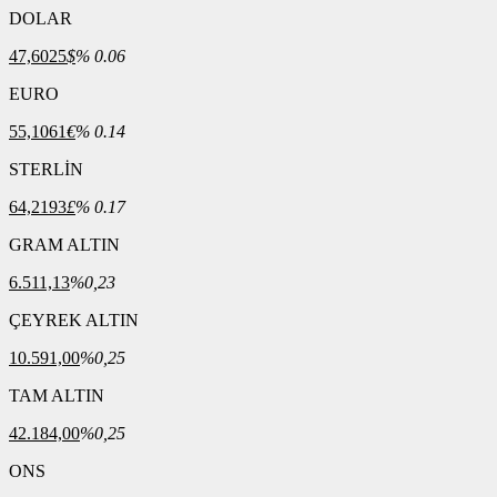
DOLAR
47,6025
$
% 0.06
EURO
55,1061
€
% 0.14
STERLİN
64,2193
£
% 0.17
GRAM ALTIN
6.511,13
%0,23
ÇEYREK ALTIN
10.591,00
%0,25
TAM ALTIN
42.184,00
%0,25
ONS