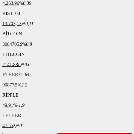
4.263,96
%0,39
BİST100
13.703,13
%0,11
BİTCOİN
3084705
฿
%0.8
LİTECOİN
2141.88
Ł
%0.6
ETHEREUM
90877
Ξ
%2.2
RİPPLE
49.91
%-1.9
TETHER
47.55
$
%0