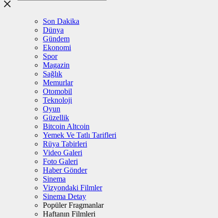
Son Dakika
Dünya
Gündem
Ekonomi
Spor
Magazin
Sağlık
Memurlar
Otomobil
Teknoloji
Oyun
Güzellik
Bitcoin Altcoin
Yemek Ve Tatlı Tarifleri
Rüya Tabirleri
Video Galeri
Foto Galeri
Haber Gönder
Sinema
Vizyondaki Filmler
Sinema Detay
Popüler Fragmanlar
Haftanın Filmleri