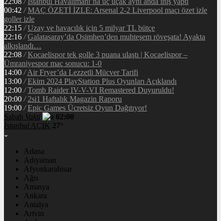
22:08
/
İstanbul Havalimanı’na üç uçak aynı anda iniş yaptı
00:42
/
MAÇ ÖZETİ İZLE: Arsenal 2-2 Liverpool maçı özet izle
goller izle
22:15
/
Uzay ve havacılık için 5 milyar TL bütçe
22:16
/
Galatasaray’da Osimhen’den muhteşem röveşata! Ayakta
alkışlandı…
22:08
/
Kocaelispor tek golle 3 puana ulaştı | Kocaelispor –
Ümraniyespor maç sonucu: 1-0
14:00
/
Air Fryer’da Lezzetli Mücver Tarifi
13:00
/
Ekim 2024 PlayStation Plus Oyunları Açıklandı
12:00
/
Tomb Raider IV-V-VI Remastered Duyuruldu!
20:00
/
2si1 Haftalık Magazin Raporu
19:00
/
Epic Games Ücretsiz Oyun Dağıtıyor!
Sabah
Vakti
02:00
İstanbul
AÇIK
27°
Adana
Adıyaman
Afyonkarahisar
Ağrı
Amasya
Ankara
Antalya
Artvin