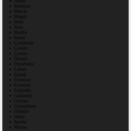
Aydın
Balıkesir
Bilecik
Bingöl
Bitlis
Bolu
Burdur
Bursa
Çanakkale
Çankırı
Çorum
Denizli
Diyarbakır
Edirne
Elazığ
Erzincan
Erzurum
Eskişehir
Gaziantep
Giresun
Gümüşhane
Hakkâri
Hatay
Isparta
Mersin