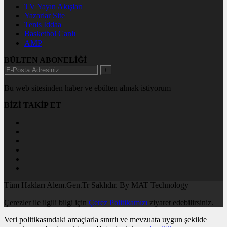
TV Yayın Akışları
Yazarlar Site
Tenis İddaa
Basketbol Canlı
AMP
BÜLTEN ABONELİĞİ
+
Bu web sitesinden haber ve ebülten almak istiyorum
BİZİ TAKİP ET
Tüm Hakları Alem.Gen.Tr Saklıdır. By MAT Technology
Çerezler ile ilgili bilgi için
Çerez Politikamızı
ziyaret edebilirsiniz.
Veri politikasındaki amaçlarla sınırlı ve mevzuata uygun şekilde