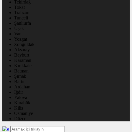
Tekirdağ
Tokat
Trabzon
Tunceli
Şanlıurfa
Uşak
Van
Yozgat
Zonguldak
Aksaray
Bayburt
Karaman
Kırıkkale
Batman
Şırnak
Bartın
Ardahan
Iğdır
Yalova
Karabük
Kilis
Osmaniye
Düzce