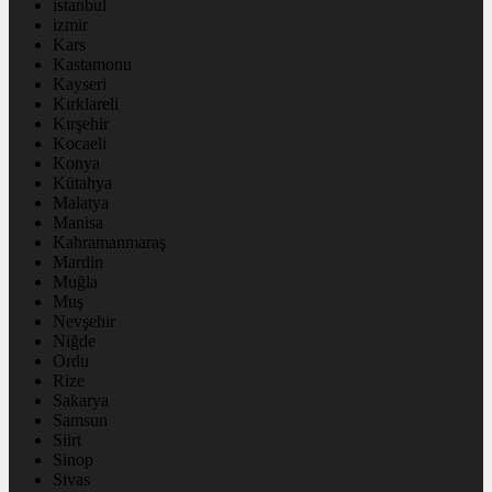
istanbul
izmir
Kars
Kastamonu
Kayseri
Kırklareli
Kırşehir
Kocaeli
Konya
Kütahya
Malatya
Manisa
Kahramanmaraş
Mardin
Muğla
Muş
Nevşehir
Niğde
Ordu
Rize
Sakarya
Samsun
Siirt
Sinop
Sivas