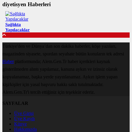
diyetisyen Haberleri
Sağlıkta
Yapılacaklar
Türkiye'den ve Dünya’dan son dakika haberler, köşe yazıları,
magazinden siyasete, spordan seyahate bütün konuların tek adresi
Haber
platformunda; Alem.Gen.Tr haber içerikleri kaynak
gösterilmeden alıntı yapılamaz, kanuna aykırı ve izinsiz olarak
kopyalanamaz, başka yerde yayınlanamaz. Aykırı işlem yapan
kişi/kişiler için yasal başvuru hakkı saklı tutulmaktadır.
Alem.Gen.Tr'i tercih ettiğiniz için teşekkür ederiz.
SAYFALAR
Üye Girişi
Üye Kaydı
Künye
Hakkımızda