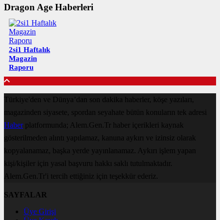
Dragon Age Haberleri
2si1 Haftalık
Magazin
Raporu
Türkiye'den ve Dünya’dan son dakika haberler, köşe yazıları,
magazinden siyasete, spordan seyahate bütün konuların tek adresi
Haber
platformunda; Alem.Gen.Tr haber içerikleri kaynak
gösterilmeden alıntı yapılamaz, kanuna aykırı ve izinsiz olarak
kopyalanamaz, başka yerde yayınlanamaz. Aykırı işlem yapan
kişi/kişiler için yasal başvuru hakkı saklı tutulmaktadır.
Alem.Gen.Tr'i tercih ettiğiniz için teşekkür ederiz.
SAYFALAR
Üye Girişi