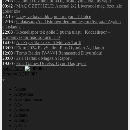
22:08
/
İstanbul Havalimanı’na üç uçak aynı anda iniş yaptı
00:42
/
MAÇ ÖZETİ İZLE: Arsenal 2-2 Liverpool maçı özet izle
goller izle
22:15
/
Uzay ve havacılık için 5 milyar TL bütçe
22:16
/
Galatasaray’da Osimhen’den muhteşem röveşata! Ayakta
alkışlandı…
22:08
/
Kocaelispor tek golle 3 puana ulaştı | Kocaelispor –
Ümraniyespor maç sonucu: 1-0
14:00
/
Air Fryer’da Lezzetli Mücver Tarifi
13:00
/
Ekim 2024 PlayStation Plus Oyunları Açıklandı
12:00
/
Tomb Raider IV-V-VI Remastered Duyuruldu!
20:00
/
2si1 Haftalık Magazin Raporu
19:00
/
Epic Games Ücretsiz Oyun Dağıtıyor!
Sabah
Vakti
02:00
İstanbul
AÇIK
30°
Adana
Adıyaman
Afyonkarahisar
Ağrı
Amasya
Ankara
Antalya
Artvin