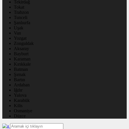
Tekirdağ
Tokat
Trabzon
Tunceli
Şanlıurfa
Uşak
Van
Yozgat
Zonguldak
Aksaray
Bayburt
Karaman
Kırıkkale
Batman
Şırnak
Bartın
Ardahan
Iğdır
Yalova
Karabük
Kilis
Osmaniye
Düzce