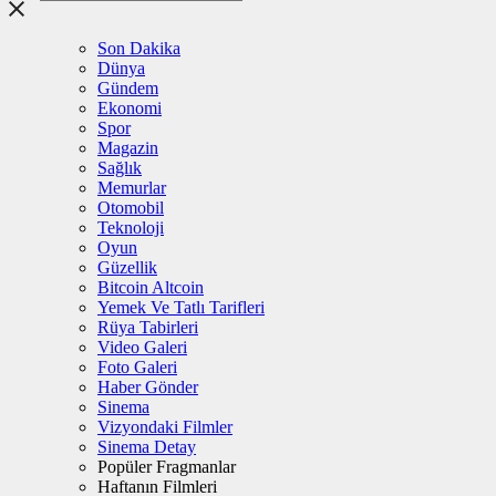
Son Dakika
Dünya
Gündem
Ekonomi
Spor
Magazin
Sağlık
Memurlar
Otomobil
Teknoloji
Oyun
Güzellik
Bitcoin Altcoin
Yemek Ve Tatlı Tarifleri
Rüya Tabirleri
Video Galeri
Foto Galeri
Haber Gönder
Sinema
Vizyondaki Filmler
Sinema Detay
Popüler Fragmanlar
Haftanın Filmleri