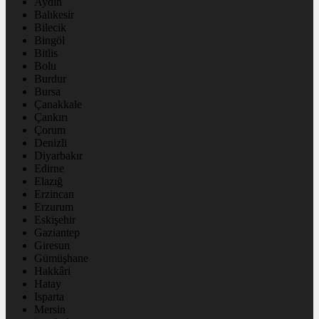
Aydın
Balıkesir
Bilecik
Bingöl
Bitlis
Bolu
Burdur
Bursa
Çanakkale
Çankırı
Çorum
Denizli
Diyarbakır
Edirne
Elazığ
Erzincan
Erzurum
Eskişehir
Gaziantep
Giresun
Gümüşhane
Hakkâri
Hatay
Isparta
Mersin