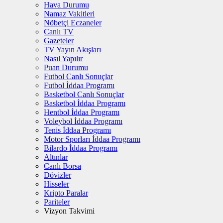
Hava Durumu
Namaz Vakitleri
Nöbetçi Eczaneler
Canlı TV
Gazeteler
TV Yayın Akışları
Nasıl Yapılır
Puan Durumu
Futbol Canlı Sonuçlar
Futbol İddaa Programı
Basketbol Canlı Sonuçlar
Basketbol İddaa Programı
Hentbol İddaa Programı
Voleybol İddaa Programı
Tenis İddaa Programı
Motor Sporları İddaa Programı
Bilardo İddaa Programı
Altınlar
Canlı Borsa
Dövizler
Hisseler
Kripto Paralar
Pariteler
Vizyon Takvimi