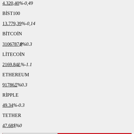
4.320,40
%-0,49
BİST100
13.779,39
%-0,14
BİTCOİN
3106787
฿
%0.3
LİTECOİN
2169.84
Ł
%-1.1
ETHEREUM
91786
Ξ
%0.3
RİPPLE
49.34
%-0.3
TETHER
47.68
$
%0