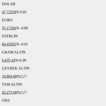
DOLAR
47,7255
$
% 0.01
EURO
55,1735
€
% -0.06
STERLİN
64,4395
£
% -0.01
GRAM ALTIN
6.635,43
%-0,38
ÇEYREK ALTIN
10.864,00
%2,17
TAM ALTIN
43.272,00
%2,17
ONS