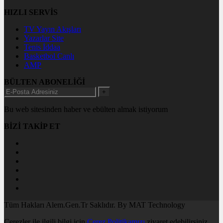
HIZLI SERVİS
TV Yayın Akışları
Yazarlar Site
Tenis İddaa
Basketbol Canlı
AMP
BÜLTEN ABONELİĞİ
+
Bu web sitesinden haber ve ebülten almak istiyorum
BİZİ TAKİP ET
Tüm Hakları Alem.Gen.Tr Saklıdır. By MAT Technology
Çerezler ile ilgili bilgi için
Çerez Politikamızı
ziyaret edebilirsiniz.