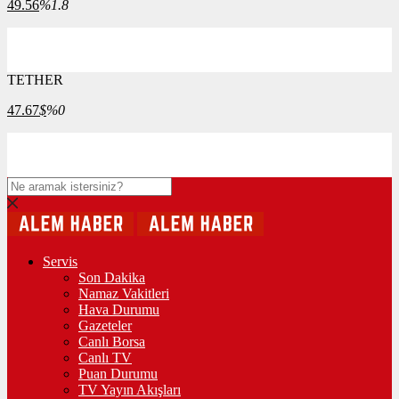
49.56
%1.8
TETHER
47.67
$
%0
Servis
Son Dakika
Namaz Vakitleri
Hava Durumu
Gazeteler
Canlı Borsa
Canlı TV
Puan Durumu
TV Yayın Akışları