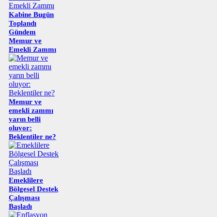
Kabine Bugün
Toplandı
Gündem
Memur ve
Emekli Zammı
Memur ve
emekli zammı
yarın belli
oluyor:
Beklentiler ne?
Emeklilere
Bölgesel Destek
Çalışması
Başladı