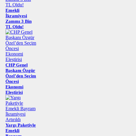
Emekli
İkramiyesi
Zammı 3 Bin
TL Oldu!
CHP Genel
Başkanı Özgür
Özel’den Seçim
Öncesi
Ekonomi
Eleştirisi
Yargı Paketiyle
Emekli
Bayram