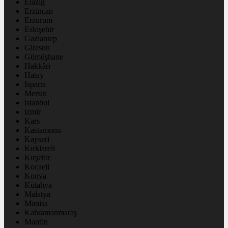
Elazığ
Erzincan
Erzurum
Eskişehir
Gaziantep
Giresun
Gümüşhane
Hakkâri
Hatay
Isparta
Mersin
istanbul
izmir
Kars
Kastamonu
Kayseri
Kırklareli
Kırşehir
Kocaeli
Konya
Kütahya
Malatya
Manisa
Kahramanmaraş
Mardin