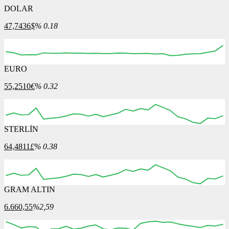
DOLAR
47,7436
$
% 0.18
EURO
55,2510
€
% 0.32
STERLİN
64,4811
£
% 0.38
GRAM ALTIN
6.660,55
%2,59