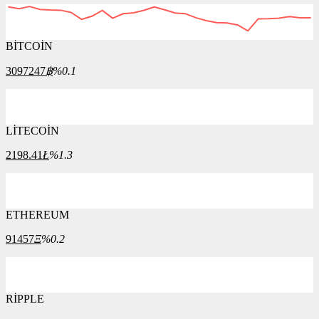
BİTCOİN
3097247
฿
%0.1
LİTECOİN
2198.41
Ł
%1.3
ETHEREUM
91457
Ξ
%0.2
RİPPLE