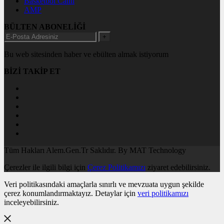
Basketbol Canlı
AMP
BÜLTEN ABONELİĞİ
+
Bu web sitesinden haber ve ebülten almak istiyorum
BİZİ TAKİP ET
Tüm Hakları Alem.Gen.Tr Saklıdır. By MAT Technology
Çerezler ile ilgili bilgi için
Çerez Politikamızı
ziyaret edebilirsiniz.
Veri politikasındaki amaçlarla sınırlı ve mevzuata uygun şekilde
çerez konumlandırmaktayız. Detaylar için
veri politikamızı
inceleyebilirsiniz.