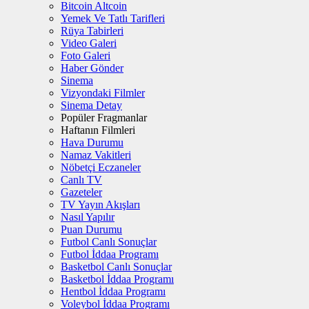
Bitcoin Altcoin
Yemek Ve Tatlı Tarifleri
Rüya Tabirleri
Video Galeri
Foto Galeri
Haber Gönder
Sinema
Vizyondaki Filmler
Sinema Detay
Popüler Fragmanlar
Haftanın Filmleri
Hava Durumu
Namaz Vakitleri
Nöbetçi Eczaneler
Canlı TV
Gazeteler
TV Yayın Akışları
Nasıl Yapılır
Puan Durumu
Futbol Canlı Sonuçlar
Futbol İddaa Programı
Basketbol Canlı Sonuçlar
Basketbol İddaa Programı
Hentbol İddaa Programı
Voleybol İddaa Programı