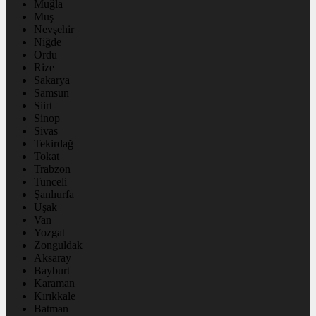
Muğla
Muş
Nevşehir
Niğde
Ordu
Rize
Sakarya
Samsun
Siirt
Sinop
Sivas
Tekirdağ
Tokat
Trabzon
Tunceli
Şanlıurfa
Uşak
Van
Yozgat
Zonguldak
Aksaray
Bayburt
Karaman
Kırıkkale
Batman