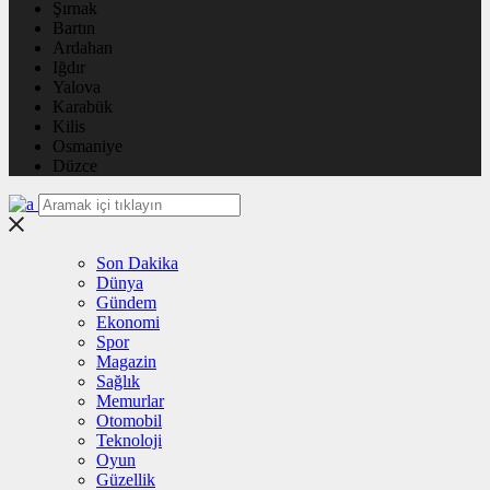
Şırnak
Bartın
Ardahan
Iğdır
Yalova
Karabük
Kilis
Osmaniye
Düzce
Son Dakika
Dünya
Gündem
Ekonomi
Spor
Magazin
Sağlık
Memurlar
Otomobil
Teknoloji
Oyun
Güzellik