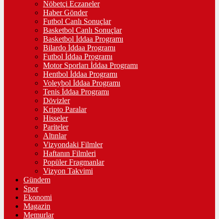
Nöbetçi Eczaneler
Haber Gönder
Futbol Canlı Sonuçlar
Basketbol Canlı Sonuçlar
Basketbol İddaa Programı
Bilardo İddaa Programı
Futbol İddaa Programı
Motor Sporları İddaa Programı
Hentbol İddaa Programı
Voleybol İddaa Programı
Tenis İddaa Programı
Dövizler
Kripto Paralar
Hisseler
Pariteler
Altınlar
Vizyondaki Filmler
Haftanın Filmleri
Popüler Fragmanlar
Vizyon Takvimi
Gündem
Spor
Ekonomi
Magazin
Memurlar