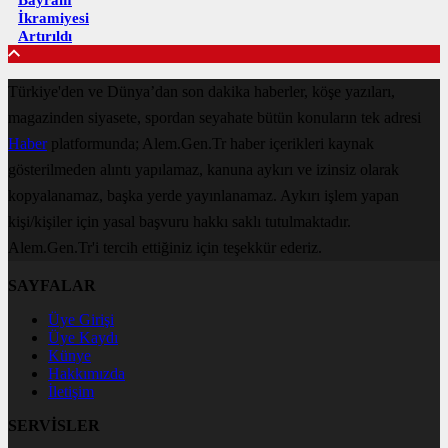
İkramiyesi
Artırıldı
Türkiye'den ve Dünya’dan son dakika haberler, köşe yazıları,
magazinden siyasete, spordan seyahate bütün konuların tek adresi
Haber
platformunda; Alem.Gen.Tr haber içerikleri kaynak
gösterilmeden alıntı yapılamaz, kanuna aykırı ve izinsiz olarak
kopyalanamaz, başka yerde yayınlanamaz. Aykırı işlem yapan
kişi/kişiler için yasal başvuru hakkı saklı tutulmaktadır.
Alem.Gen.Tr'i tercih ettiğiniz için teşekkür ederiz.
SAYFALAR
Üye Girişi
Üye Kaydı
Künye
Hakkımızda
İletişim
SERVİSLER