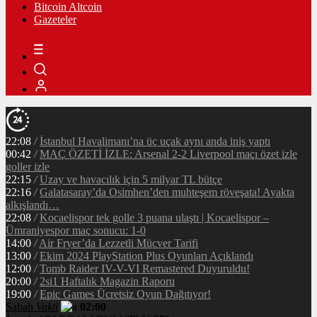
Bitcoin Altcoin
Gazeteler
22:08
/
İstanbul Havalimanı’na üç uçak aynı anda iniş yaptı
00:42
/
MAÇ ÖZETİ İZLE: Arsenal 2-2 Liverpool maçı özet izle
goller izle
22:15
/
Uzay ve havacılık için 5 milyar TL bütçe
22:16
/
Galatasaray’da Osimhen’den muhteşem röveşata! Ayakta
alkışlandı…
22:08
/
Kocaelispor tek golle 3 puana ulaştı | Kocaelispor –
Ümraniyespor maç sonucu: 1-0
14:00
/
Air Fryer’da Lezzetli Mücver Tarifi
13:00
/
Ekim 2024 PlayStation Plus Oyunları Açıklandı
12:00
/
Tomb Raider IV-V-VI Remastered Duyuruldu!
20:00
/
2si1 Haftalık Magazin Raporu
19:00
/
Epic Games Ücretsiz Oyun Dağıtıyor!
Sabah
Vakti
02:00