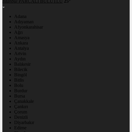
İstanbul
PARÇALI BULUTLU
25°
Adana
Adıyaman
Afyonkarahisar
Ağrı
Amasya
Ankara
Antalya
Artvin
Aydın
Balıkesir
Bilecik
Bingöl
Bitlis
Bolu
Burdur
Bursa
Çanakkale
Çankırı
Çorum
Denizli
Diyarbakır
Edirne