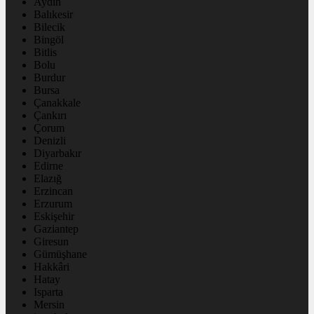
Aydın
Balıkesir
Bilecik
Bingöl
Bitlis
Bolu
Burdur
Bursa
Çanakkale
Çankırı
Çorum
Denizli
Diyarbakır
Edirne
Elazığ
Erzincan
Erzurum
Eskişehir
Gaziantep
Giresun
Gümüşhane
Hakkâri
Hatay
Isparta
Mersin