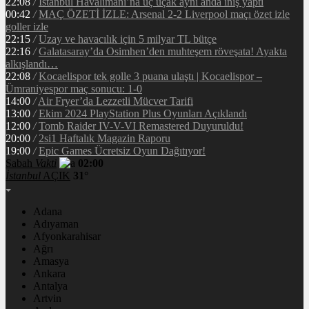
22:08
/
İstanbul Havalimanı’na üç uçak aynı anda iniş yaptı
00:42
/
MAÇ ÖZETİ İZLE: Arsenal 2-2 Liverpool maçı özet izle
goller izle
22:15
/
Uzay ve havacılık için 5 milyar TL bütçe
22:16
/
Galatasaray’da Osimhen’den muhteşem röveşata! Ayakta
alkışlandı…
22:08
/
Kocaelispor tek golle 3 puana ulaştı | Kocaelispor –
Ümraniyespor maç sonucu: 1-0
14:00
/
Air Fryer’da Lezzetli Mücver Tarifi
13:00
/
Ekim 2024 PlayStation Plus Oyunları Açıklandı
12:00
/
Tomb Raider IV-V-VI Remastered Duyuruldu!
20:00
/
2si1 Haftalık Magazin Raporu
19:00
/
Epic Games Ücretsiz Oyun Dağıtıyor!
Sabah
Vakti
02:00
İstanbul
AÇIK
31°
Adana
Adıyaman
Afyonkarahisar
Ağrı
Amasya
Ankara
Antalya
Artvin