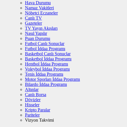
Hava Durumu
Namaz Vakitleri
Nöbetçi Eczaneler
Canlı TV
Gazeteler
TV Yayın Akışları
Nasıl Yapılır
Puan Durumu
Futbol Canlı Sonuçlar
Futbol İddaa Programı
Basketbol Canlı Sonuçlar
Basketbol İddaa Programı
Hentbol İddaa Programı
Voleybol İddaa Programı
Tenis İddaa Programı
Motor Sporları İddaa Programı
Bilardo İddaa Programı
Altınlar
Canlı Borsa
Dövizler
Hisseler
Kripto Paralar
Pariteler
Vizyon Takvimi