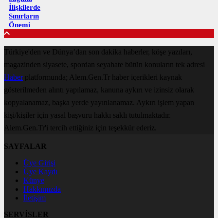
İlişkilerde
Sınırların
Önemi
Türkiye'den ve Dünya’dan son dakika haberler, köşe yazıları,
magazinden siyasete, spordan seyahate bütün konuların tek adresi
Haber
platformunda; Alem.Gen.Tr haber içerikleri kaynak
gösterilmeden alıntı yapılamaz, kanuna aykırı ve izinsiz olarak
kopyalanamaz, başka yerde yayınlanamaz. Aykırı işlem yapan
kişi/kişiler için yasal başvuru hakkı saklı tutulmaktadır.
Alem.Gen.Tr'i tercih ettiğiniz için teşekkür ederiz.
SAYFALAR
Üye Girişi
Üye Kaydı
Künye
Hakkımızda
İletişim
SERVİSLER