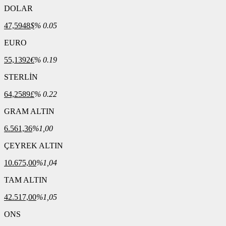
DOLAR
47,5948
$
% 0.05
EURO
55,1392
€
% 0.19
STERLİN
64,2589
£
% 0.22
GRAM ALTIN
6.561,36
%1,00
ÇEYREK ALTIN
10.675,00
%1,04
TAM ALTIN
42.517,00
%1,05
ONS