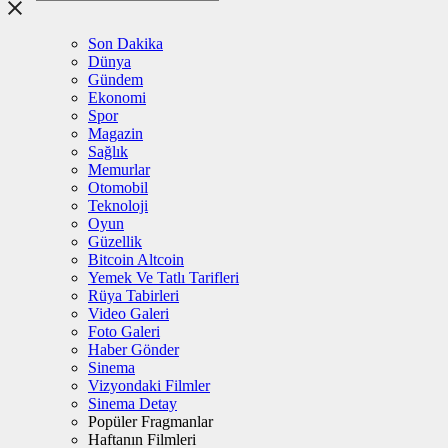
Son Dakika
Dünya
Gündem
Ekonomi
Spor
Magazin
Sağlık
Memurlar
Otomobil
Teknoloji
Oyun
Güzellik
Bitcoin Altcoin
Yemek Ve Tatlı Tarifleri
Rüya Tabirleri
Video Galeri
Foto Galeri
Haber Gönder
Sinema
Vizyondaki Filmler
Sinema Detay
Popüler Fragmanlar
Haftanın Filmleri