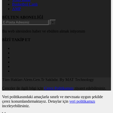
Basketbol Canlı
AMP
BÜLTEN ABONELİĞİ
+
Bu web sitesinden haber ve ebülten almak istiyorum
BİZİ TAKİP ET
Tüm Hakları Alem.Gen.Tr Saklıdır. By MAT Technology
Çerezler ile ilgili bilgi için
Çerez Politikamızı
ziyaret edebilirsiniz.
Veri politikasındaki amaçlarla sınırlı ve mevzuata uygun şekilde
çerez konumlandırmaktayız. Detaylar için
veri politikamızı
inceleyebilirsiniz.