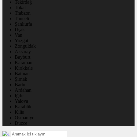
Tekirdağ
Tokat
Trabzon
Tunceli
Şanlıurfa
Uşak
Van
Yozgat
Zonguldak
Aksaray
Bayburt
Karaman
Kırıkkale
Batman
Şırnak
Bartın
Ardahan
Iğdır
Yalova
Karabük
Kilis
Osmaniye
Düzce