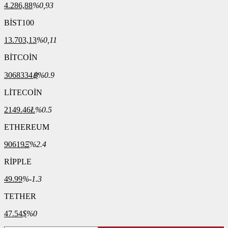
4.286,88
%0,93
BİST100
13.703,13
%0,11
BİTCOİN
3068334
฿
%0.9
LİTECOİN
2149.46
Ł
%0.5
ETHEREUM
90619
Ξ
%2.4
RİPPLE
49.99
%-1.3
TETHER
47.54
$
%0