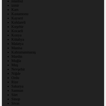
istanbul
izmir
Kars
Kastamonu
Kayseri
Kırklareli
Kırşehir
Kocaeli
Konya
Kütahya
Malatya
Manisa
Kahramanmaraş
Mardin
Muğla
Muş
Nevşehir
Niğde
Ordu
Rize
Sakarya
Samsun
Siirt
Sinop
Sivas