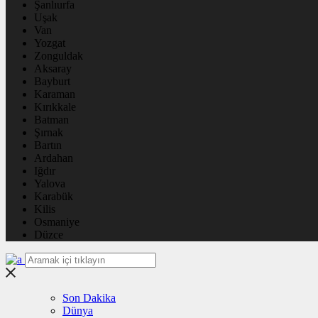
Şanlıurfa
Uşak
Van
Yozgat
Zonguldak
Aksaray
Bayburt
Karaman
Kırıkkale
Batman
Şırnak
Bartın
Ardahan
Iğdır
Yalova
Karabük
Kilis
Osmaniye
Düzce
Son Dakika
Dünya