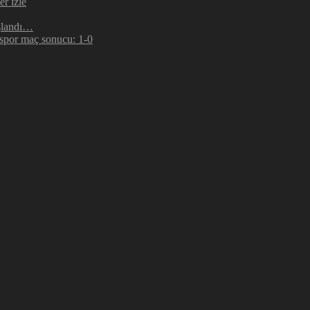
r izle
şlandı…
espor maç sonucu: 1-0