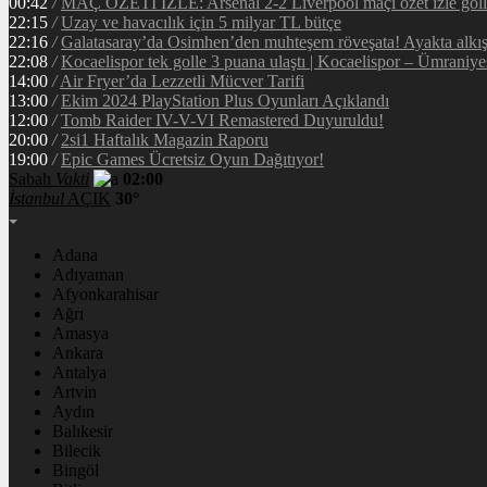
00:42
/
MAÇ ÖZETİ İZLE: Arsenal 2-2 Liverpool maçı özet izle golle
22:15
/
Uzay ve havacılık için 5 milyar TL bütçe
22:16
/
Galatasaray’da Osimhen’den muhteşem röveşata! Ayakta alkı
22:08
/
Kocaelispor tek golle 3 puana ulaştı | Kocaelispor – Ümraniy
14:00
/
Air Fryer’da Lezzetli Mücver Tarifi
13:00
/
Ekim 2024 PlayStation Plus Oyunları Açıklandı
12:00
/
Tomb Raider IV-V-VI Remastered Duyuruldu!
20:00
/
2si1 Haftalık Magazin Raporu
19:00
/
Epic Games Ücretsiz Oyun Dağıtıyor!
Sabah
Vakti
02:00
İstanbul
AÇIK
30°
Adana
Adıyaman
Afyonkarahisar
Ağrı
Amasya
Ankara
Antalya
Artvin
Aydın
Balıkesir
Bilecik
Bingöl