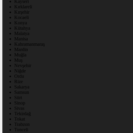
Kayseri
Kırklareli
Kırşehir
Kocaeli
Konya
Kütahya
Malatya
Manisa
Kahramanmaraş
Mardin
Muğla
Muş
Nevşehir
Niğde
Ordu
Rize
Sakarya
Samsun
Siirt
Sinop
Sivas
Tekirdağ
Tokat
Trabzon
Tunceli