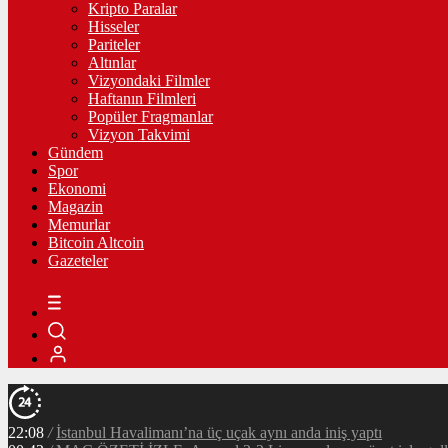
Kripto Paralar
Hisseler
Pariteler
Altınlar
Vizyondaki Filmler
Haftanın Filmleri
Popüler Fragmanlar
Vizyon Takvimi
Gündem
Spor
Ekonomi
Magazin
Memurlar
Bitcoin Altcoin
Gazeteler
22:08
/
İstanbul Havalimanı’na üç uçak aynı anda iniş yaptı