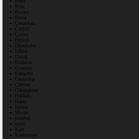
Bitlis
Bolu
Burdur
Bursa
Çanakkale
Çankırı
Çorum
Denizli
Diyarbakır
Edirne
Elazığ
Erzincan
Erzurum
Eskişehir
Gaziantep
Giresun
Gümüşhane
Hakkâri
Hatay
Isparta
Mersin
istanbul
izmir
Kars
Kastamonu