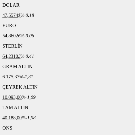
DOLAR
47,5574
$
% 0.18
EURO
54,8602
€
% 0.06
STERLİN
64,2310
£
% 0.41
GRAM ALTIN
6.175,37
%-1,31
ÇEYREK ALTIN
10.093,00
%-1,09
TAM ALTIN
40.188,00
%-1,08
ONS