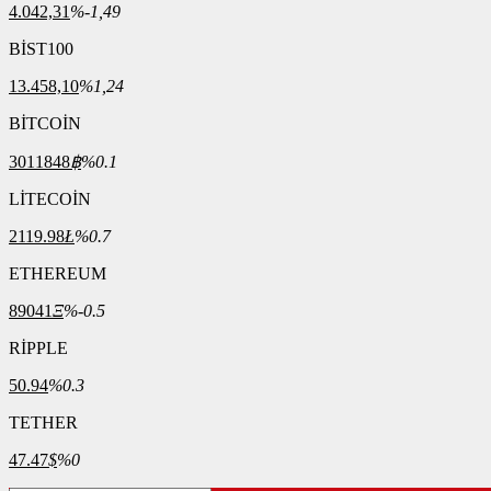
4.042,31
%-1,49
BİST100
13.458,10
%1,24
BİTCOİN
3011848
฿
%0.1
LİTECOİN
2119.98
Ł
%0.7
ETHEREUM
89041
Ξ
%-0.5
RİPPLE
50.94
%0.3
TETHER
47.47
$
%0