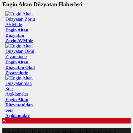
Engin Altan Düzyatan Haberleri
Engin Altan
Düzyatan
Zorlu AVM’de
Engin Altan
Düzyatan Okul
Ziyaretinde
Engin Altan
Düzyatan’dan
Son
Açıklamalar
Türkiye'den ve Dünya’dan son dakika haberler, köşe yazıları,