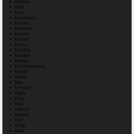
istanbul
izmir
Kars
Kastamonu
Kayseri
Kırklareli
Kırşehir
Kocaeli
Konya
Kütahya
Malatya
Manisa
Kahramanmaraş
Mardin
Muğla
Muş
Nevşehir
Niğde
Ordu
Rize
Sakarya
Samsun
Siirt
Sinop
Sivas