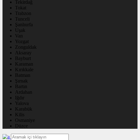
Tekirdağ
Tokat
Trabzon
Tunceli
Şanlıurfa
Uşak
Van
Yozgat
Zonguldak
Aksaray
Bayburt
Karaman
Kırıkkale
Batman
Şırnak
Bartın
Ardahan
Iğdır
Yalova
Karabük
Kilis
Osmaniye
Düzce