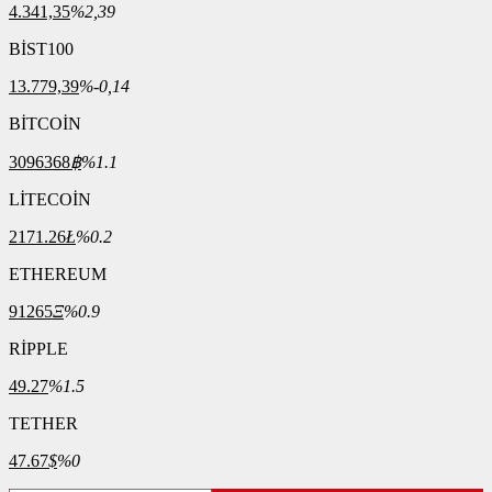
4.341,35
%2,39
BİST100
13.779,39
%-0,14
BİTCOİN
3096368
฿
%1.1
LİTECOİN
2171.26
Ł
%0.2
ETHEREUM
91265
Ξ
%0.9
RİPPLE
49.27
%1.5
TETHER
47.67
$
%0