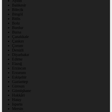
Aydın
Balıkesir
Bilecik
Bingöl
Bitlis
Bolu
Burdur
Bursa
Çanakkale
Çankırı
Çorum
Denizli
Diyarbakır
Edirne
Elazığ
Erzincan
Erzurum
Eskişehir
Gaziantep
Giresun
Gümüşhane
Hakkâri
Hatay
Isparta
Mersin