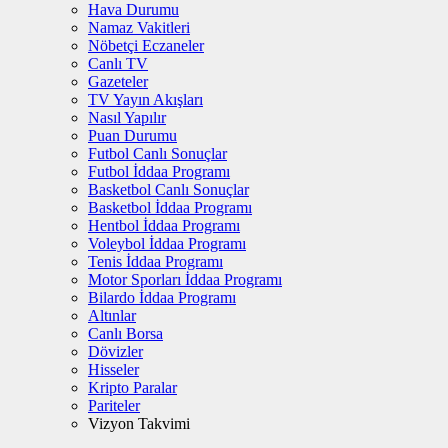
Hava Durumu
Namaz Vakitleri
Nöbetçi Eczaneler
Canlı TV
Gazeteler
TV Yayın Akışları
Nasıl Yapılır
Puan Durumu
Futbol Canlı Sonuçlar
Futbol İddaa Programı
Basketbol Canlı Sonuçlar
Basketbol İddaa Programı
Hentbol İddaa Programı
Voleybol İddaa Programı
Tenis İddaa Programı
Motor Sporları İddaa Programı
Bilardo İddaa Programı
Altınlar
Canlı Borsa
Dövizler
Hisseler
Kripto Paralar
Pariteler
Vizyon Takvimi