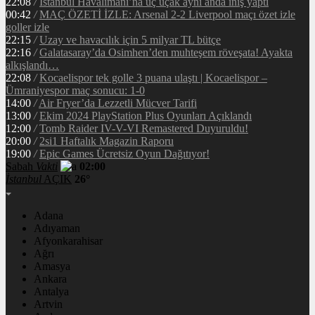
22:08
/
İstanbul Havalimanı’na üç uçak aynı anda iniş yaptı
00:42
/
MAÇ ÖZETİ İZLE: Arsenal 2-2 Liverpool maçı özet izle
goller izle
22:15
/
Uzay ve havacılık için 5 milyar TL bütçe
22:16
/
Galatasaray’da Osimhen’den muhteşem röveşata! Ayakta
alkışlandı…
22:08
/
Kocaelispor tek golle 3 puana ulaştı | Kocaelispor –
Ümraniyespor maç sonucu: 1-0
14:00
/
Air Fryer’da Lezzetli Mücver Tarifi
13:00
/
Ekim 2024 PlayStation Plus Oyunları Açıklandı
12:00
/
Tomb Raider IV-V-VI Remastered Duyuruldu!
20:00
/
2si1 Haftalık Magazin Raporu
19:00
/
Epic Games Ücretsiz Oyun Dağıtıyor!
Sabah
Vakti
02:00
İstanbul
AÇIK
26°
Adana
Adıyaman
Afyonkarahisar
Ağrı
Amasya
Ankara
Antalya
Artvin