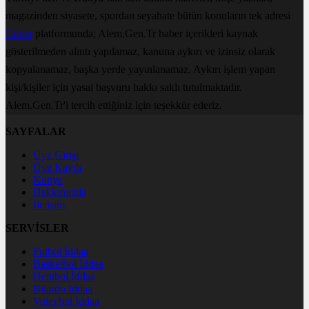
magazinden siyasete, spordan seyahate bütün konuların tek adresi
Haber
platformunda; Alem.Gen.Tr haber içerikleri kaynak
gösterilmeden alıntı yapılamaz, kanuna aykırı ve izinsiz olarak
kopyalanamaz, başka yerde yayınlanamaz. Aykırı işlem yapan
kişi/kişiler için yasal başvuru hakkı saklı tutulmaktadır.
Alem.Gen.Tr'i tercih ettiğiniz için teşekkür ederiz.
SAYFALAR
Üye Girişi
Üye Kaydı
Künye
Hakkımızda
İletişim
SERVİSLER
Futbol İddaa
Basketbol İddaa
Hentbol İddaa
Bilardo İddaa
Voleybol İddaa