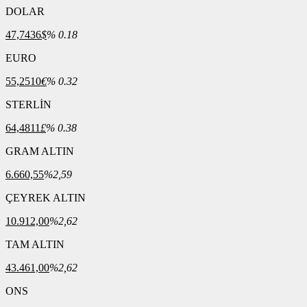
DOLAR
47,7436
$
% 0.18
EURO
55,2510
€
% 0.32
STERLİN
64,4811
£
% 0.38
GRAM ALTIN
6.660,55
%2,59
ÇEYREK ALTIN
10.912,00
%2,62
TAM ALTIN
43.461,00
%2,62
ONS