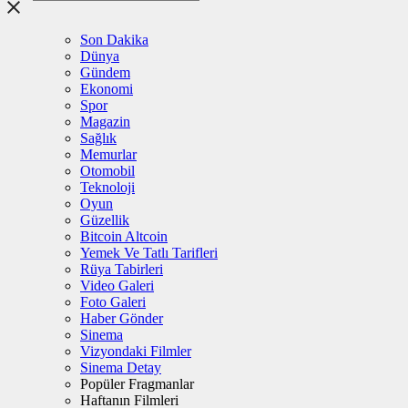
Son Dakika
Dünya
Gündem
Ekonomi
Spor
Magazin
Sağlık
Memurlar
Otomobil
Teknoloji
Oyun
Güzellik
Bitcoin Altcoin
Yemek Ve Tatlı Tarifleri
Rüya Tabirleri
Video Galeri
Foto Galeri
Haber Gönder
Sinema
Vizyondaki Filmler
Sinema Detay
Popüler Fragmanlar
Haftanın Filmleri