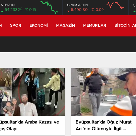
STERLİN
GRAM ALTIN
Ç
£
64,2332
% 0.15
6.490,30
%-0,09
M
SPOR
EKONOMI
MAGAZIN
MEMURLAR
BITCOIN A
üpsultan’da Araba Kazası ve
Eyüpsultan’da Oğuz Murat
çış Olayı
Aci’nin Ölümüyle İlgili
Gelişmeler