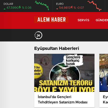
DOLAR
EURO
$
€
47,5990
% 0.06
54,9813
% -0.07
SERVIS
GÜNDE
Eyüpsultan Haberleri
İstanbul’da Gençleri
Ey
Tehditleyen Satanizm Modası
Ka