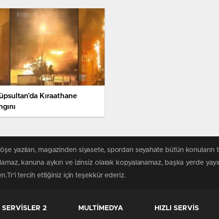
üpsultan’da Kıraathane
ngını
köşe yazıları, magazinden siyasete, spordan seyahate bütün konuların 
ılamaz, kanuna aykırı ve izinsiz olarak kopyalanamaz, başka yerde yayınl
Tr'i tercih ettiğiniz için teşekkür ederiz.
SERVİSLER 2
MULTİMEDYA
HIZLI SERVİS