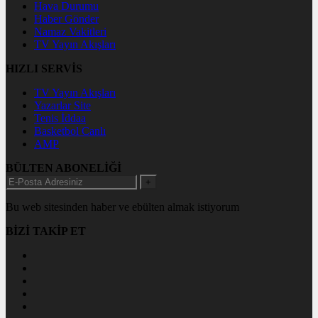
Hava Durumu
Haber Gönder
Namaz Vakitleri
TV Yayın Akışları
HIZLI SERVİS
TV Yayın Akışları
Yazarlar Site
Tenis İddaa
Basketbol Canlı
AMP
BÜLTEN ABONELİĞİ
+
Bu web sitesinden haber ve ebülten almak istiyorum
BİZİ TAKİP ET