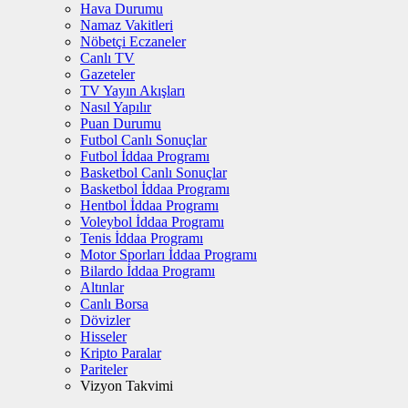
Hava Durumu
Namaz Vakitleri
Nöbetçi Eczaneler
Canlı TV
Gazeteler
TV Yayın Akışları
Nasıl Yapılır
Puan Durumu
Futbol Canlı Sonuçlar
Futbol İddaa Programı
Basketbol Canlı Sonuçlar
Basketbol İddaa Programı
Hentbol İddaa Programı
Voleybol İddaa Programı
Tenis İddaa Programı
Motor Sporları İddaa Programı
Bilardo İddaa Programı
Altınlar
Canlı Borsa
Dövizler
Hisseler
Kripto Paralar
Pariteler
Vizyon Takvimi