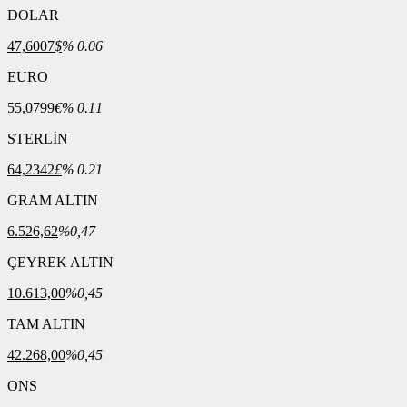
DOLAR
47,6007
$
% 0.06
EURO
55,0799
€
% 0.11
STERLİN
64,2342
£
% 0.21
GRAM ALTIN
6.526,62
%0,47
ÇEYREK ALTIN
10.613,00
%0,45
TAM ALTIN
42.268,00
%0,45
ONS