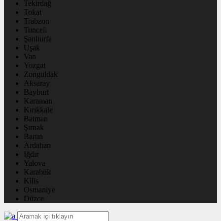
Tekirdağ
Tokat
Trabzon
Tunceli
Şanlıurfa
Uşak
Van
Yozgat
Zonguldak
Aksaray
Bayburt
Karaman
Kırıkkale
Batman
Şırnak
Bartın
Ardahan
Iğdır
Yalova
Karabük
Kilis
Osmaniye
Düzce