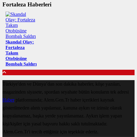
Fortaleza Haberleri
Skandal Olay:
Fortaleza
Takım
Otobüsüne
Bombalı Saldırı
Türkiye'den ve Dünya’dan son dakika haberler, köşe yazıları,
magazinden siyasete, spordan seyahate bütün konuların tek adresi
Haber
platformunda; Alem.Gen.Tr haber içerikleri kaynak
gösterilmeden alıntı yapılamaz, kanuna aykırı ve izinsiz olarak
kopyalanamaz, başka yerde yayınlanamaz. Aykırı işlem yapan
kişi/kişiler için yasal başvuru hakkı saklı tutulmaktadır.
Alem.Gen.Tr'i tercih ettiğiniz için teşekkür ederiz.