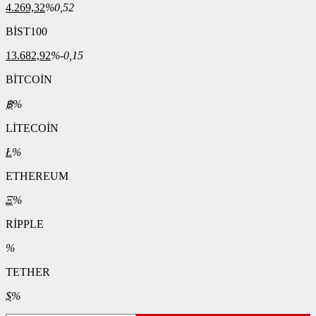
4.269,32
%0,52
BİST100
13.682,92
%-0,15
BİTCOİN
฿
%
LİTECOİN
Ł
%
ETHEREUM
Ξ
%
RİPPLE
%
TETHER
$
%