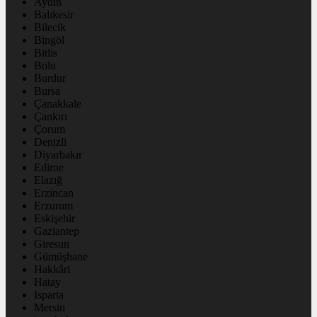
Aydın
Balıkesir
Bilecik
Bingöl
Bitlis
Bolu
Burdur
Bursa
Çanakkale
Çankırı
Çorum
Denizli
Diyarbakır
Edirne
Elazığ
Erzincan
Erzurum
Eskişehir
Gaziantep
Giresun
Gümüşhane
Hakkâri
Hatay
Isparta
Mersin