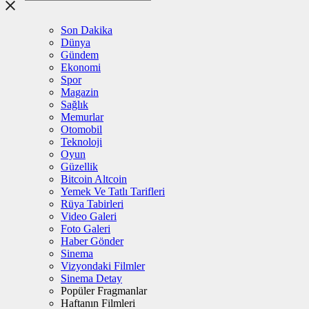
Son Dakika
Dünya
Gündem
Ekonomi
Spor
Magazin
Sağlık
Memurlar
Otomobil
Teknoloji
Oyun
Güzellik
Bitcoin Altcoin
Yemek Ve Tatlı Tarifleri
Rüya Tabirleri
Video Galeri
Foto Galeri
Haber Gönder
Sinema
Vizyondaki Filmler
Sinema Detay
Popüler Fragmanlar
Haftanın Filmleri