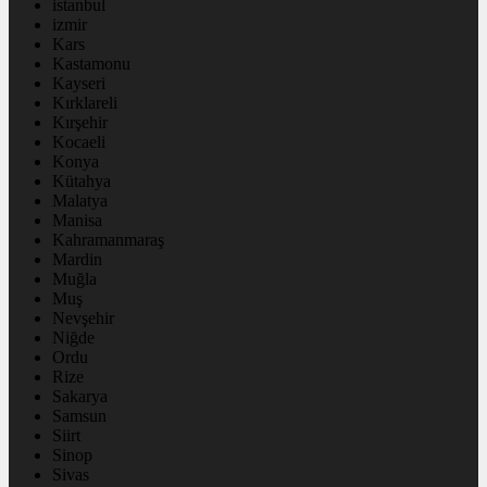
istanbul
izmir
Kars
Kastamonu
Kayseri
Kırklareli
Kırşehir
Kocaeli
Konya
Kütahya
Malatya
Manisa
Kahramanmaraş
Mardin
Muğla
Muş
Nevşehir
Niğde
Ordu
Rize
Sakarya
Samsun
Siirt
Sinop
Sivas