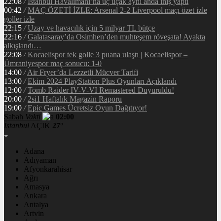
22:08
/
İstanbul Havalimanı’na üç uçak aynı anda iniş yaptı
00:42
/
MAÇ ÖZETİ İZLE: Arsenal 2-2 Liverpool maçı özet izle
goller izle
22:15
/
Uzay ve havacılık için 5 milyar TL bütçe
22:16
/
Galatasaray’da Osimhen’den muhteşem röveşata! Ayakta
alkışlandı…
22:08
/
Kocaelispor tek golle 3 puana ulaştı | Kocaelispor –
Ümraniyespor maç sonucu: 1-0
14:00
/
Air Fryer’da Lezzetli Mücver Tarifi
13:00
/
Ekim 2024 PlayStation Plus Oyunları Açıklandı
12:00
/
Tomb Raider IV-V-VI Remastered Duyuruldu!
20:00
/
2si1 Haftalık Magazin Raporu
19:00
/
Epic Games Ücretsiz Oyun Dağıtıyor!
Sabah
Vakti
02:00
İstanbul
AÇIK
27°
Adana
Adıyaman
Afyonkarahisar
Ağrı
Amasya
Ankara
Antalya
Artvin