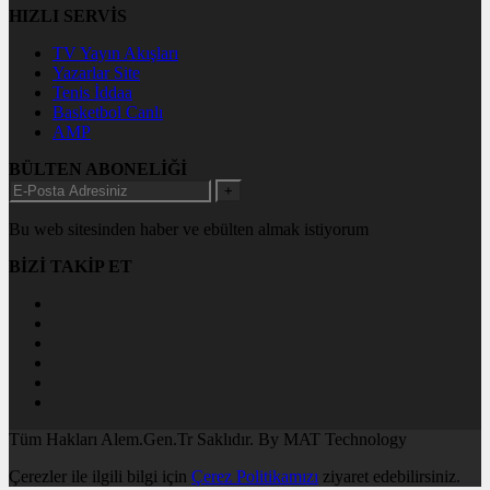
HIZLI SERVİS
TV Yayın Akışları
Yazarlar Site
Tenis İddaa
Basketbol Canlı
AMP
BÜLTEN ABONELİĞİ
+
Bu web sitesinden haber ve ebülten almak istiyorum
BİZİ TAKİP ET
Tüm Hakları Alem.Gen.Tr Saklıdır. By MAT Technology
Çerezler ile ilgili bilgi için
Çerez Politikamızı
ziyaret edebilirsiniz.