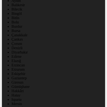
Aydın
Balıkesir
Bilecik
Bingöl
Bitlis
Bolu
Burdur
Bursa
Çanakkale
Çankırı
Çorum
Denizli
Diyarbakır
Edirne
Elazığ
Erzincan
Erzurum
Eskişehir
Gaziantep
Giresun
Gümüşhane
Hakkâri
Hatay
Isparta
Mersin