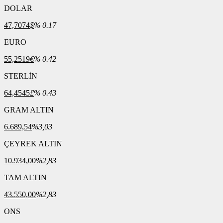
DOLAR
47,7074
$
% 0.17
EURO
55,2519
€
% 0.42
STERLİN
64,4545
£
% 0.43
GRAM ALTIN
6.689,54
%3,03
ÇEYREK ALTIN
10.934,00
%2,83
TAM ALTIN
43.550,00
%2,83
ONS