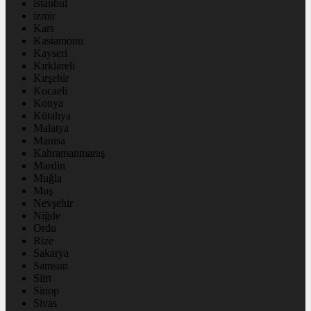
istanbul
izmir
Kars
Kastamonu
Kayseri
Kırklareli
Kırşehir
Kocaeli
Konya
Kütahya
Malatya
Manisa
Kahramanmaraş
Mardin
Muğla
Muş
Nevşehir
Niğde
Ordu
Rize
Sakarya
Samsun
Siirt
Sinop
Sivas