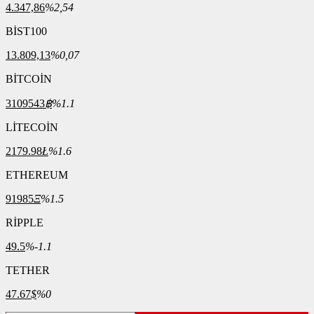
4.347,86
%2,54
BİST100
13.809,13
%0,07
BİTCOİN
3109543
฿
%1.1
LİTECOİN
2179.98
Ł
%1.6
ETHEREUM
91985
Ξ
%1.5
RİPPLE
49.5
%-1.1
TETHER
47.67
$
%0