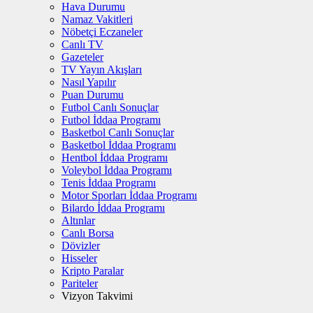
Hava Durumu
Namaz Vakitleri
Nöbetçi Eczaneler
Canlı TV
Gazeteler
TV Yayın Akışları
Nasıl Yapılır
Puan Durumu
Futbol Canlı Sonuçlar
Futbol İddaa Programı
Basketbol Canlı Sonuçlar
Basketbol İddaa Programı
Hentbol İddaa Programı
Voleybol İddaa Programı
Tenis İddaa Programı
Motor Sporları İddaa Programı
Bilardo İddaa Programı
Altınlar
Canlı Borsa
Dövizler
Hisseler
Kripto Paralar
Pariteler
Vizyon Takvimi