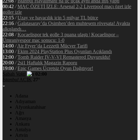
22:08
/
İstanbul Havalimanı’na üç uçak aynı anda iniş yaptı
00:42
/
MAÇ ÖZETİ İZLE: Arsenal 2-2 Liverpool maçı özet izle
goller izle
22:15
/
Uzay ve havacılık için 5 milyar TL bütçe
22:16
/
Galatasaray’da Osimhen’den muhteşem röveşata! Ayakta
alkışlandı…
22:08
/
Kocaelispor tek golle 3 puana ulaştı | Kocaelispor –
Ümraniyespor maç sonucu: 1-0
14:00
/
Air Fryer’da Lezzetli Mücver Tarifi
13:00
/
Ekim 2024 PlayStation Plus Oyunları Açıklandı
12:00
/
Tomb Raider IV-V-VI Remastered Duyuruldu!
20:00
/
2si1 Haftalık Magazin Raporu
19:00
/
Epic Games Ücretsiz Oyun Dağıtıyor!
Sabah
Vakti
02:00
İstanbul
AÇIK
27°
Adana
Adıyaman
Afyonkarahisar
Ağrı
Amasya
Ankara
Antalya
Artvin