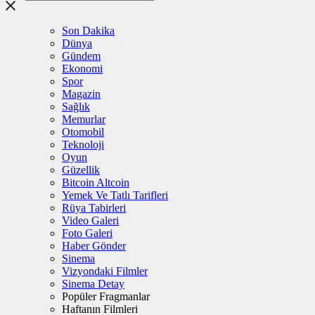
Son Dakika
Dünya
Gündem
Ekonomi
Spor
Magazin
Sağlık
Memurlar
Otomobil
Teknoloji
Oyun
Güzellik
Bitcoin Altcoin
Yemek Ve Tatlı Tarifleri
Rüya Tabirleri
Video Galeri
Foto Galeri
Haber Gönder
Sinema
Vizyondaki Filmler
Sinema Detay
Popüler Fragmanlar
Haftanın Filmleri