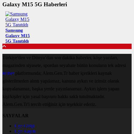
Galaxy M15 5G Haberleri
Samsung
Galaxy M15
5G Tanıtıldı
Türkiye'den ve Dünya’dan son dakika haberler, köşe yazıları,
magazinden siyasete, spordan seyahate bütün konuların tek adresi
Haber
platformunda; Alem.Gen.Tr haber içerikleri kaynak
gösterilmeden alıntı yapılamaz, kanuna aykırı ve izinsiz olarak
kopyalanamaz, başka yerde yayınlanamaz. Aykırı işlem yapan
kişi/kişiler için yasal başvuru hakkı saklı tutulmaktadır.
Alem.Gen.Tr'i tercih ettiğiniz için teşekkür ederiz.
SAYFALAR
Üye Girişi
Üye Kaydı