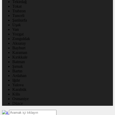
Tekirdağ
Tokat
Trabzon
Tunceli
Şanlıurfa
Uşak
Van
Yozgat
Zonguldak
Aksaray
Bayburt
Karaman
Kırıkkale
Batman
Şırnak
Bartın
Ardahan
Iğdır
Yalova
Karabük
Kilis
Osmaniye
Düzce