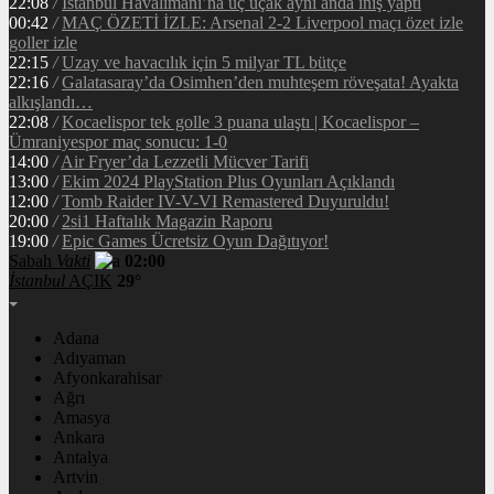
22:08
/
İstanbul Havalimanı’na üç uçak aynı anda iniş yaptı
00:42
/
MAÇ ÖZETİ İZLE: Arsenal 2-2 Liverpool maçı özet izle
goller izle
22:15
/
Uzay ve havacılık için 5 milyar TL bütçe
22:16
/
Galatasaray’da Osimhen’den muhteşem röveşata! Ayakta
alkışlandı…
22:08
/
Kocaelispor tek golle 3 puana ulaştı | Kocaelispor –
Ümraniyespor maç sonucu: 1-0
14:00
/
Air Fryer’da Lezzetli Mücver Tarifi
13:00
/
Ekim 2024 PlayStation Plus Oyunları Açıklandı
12:00
/
Tomb Raider IV-V-VI Remastered Duyuruldu!
20:00
/
2si1 Haftalık Magazin Raporu
19:00
/
Epic Games Ücretsiz Oyun Dağıtıyor!
Sabah
Vakti
02:00
İstanbul
AÇIK
29°
Adana
Adıyaman
Afyonkarahisar
Ağrı
Amasya
Ankara
Antalya
Artvin