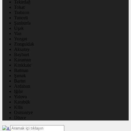
Tekirdağ
Tokat
Trabzon
Tunceli
Şanlıurfa
Uşak
Van
Yozgat
Zonguldak
Aksaray
Bayburt
Karaman
Kırıkkale
Batman
Şırnak
Bartın
Ardahan
Iğdır
Yalova
Karabük
Kilis
Osmaniye
Düzce