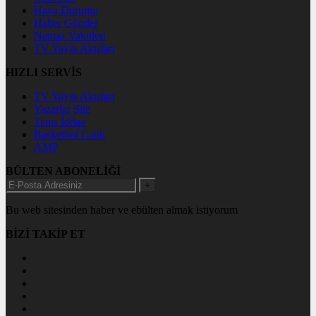
Hava Durumu
Haber Gönder
Namaz Vakitleri
TV Yayın Akışları
HIZLI SERVİS
TV Yayın Akışları
Yazarlar Site
Tenis İddaa
Basketbol Canlı
AMP
BÜLTEN ABONELİĞİ
+
Bu web sitesinden haber ve ebülten almak istiyorum
BİZİ TAKİP ET