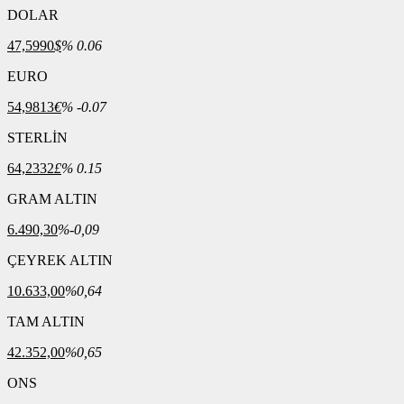
DOLAR
47,5990
$
% 0.06
EURO
54,9813
€
% -0.07
STERLİN
64,2332
£
% 0.15
GRAM ALTIN
6.490,30
%-0,09
ÇEYREK ALTIN
10.633,00
%0,64
TAM ALTIN
42.352,00
%0,65
ONS