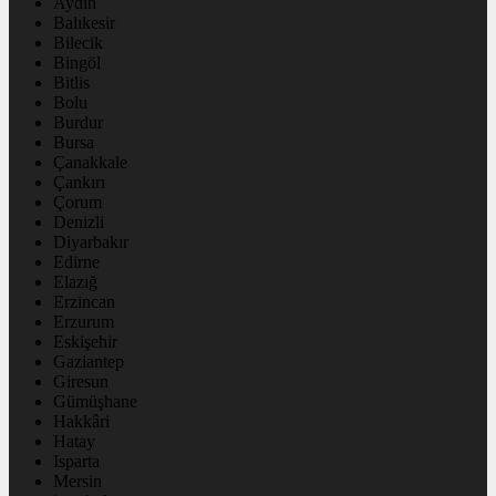
Aydın
Balıkesir
Bilecik
Bingöl
Bitlis
Bolu
Burdur
Bursa
Çanakkale
Çankırı
Çorum
Denizli
Diyarbakır
Edirne
Elazığ
Erzincan
Erzurum
Eskişehir
Gaziantep
Giresun
Gümüşhane
Hakkâri
Hatay
Isparta
Mersin