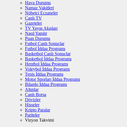
Hava Durumu
Namaz Vakitleri
Nöbetçi Eczaneler
Canlı TV
Gazeteler
TV Yayın Akışları
Nasıl Yapılır
Puan Durumu
Futbol Canlı Sonuçlar
Futbol İddaa Programı
Basketbol Canlı Sonuçlar
Basketbol İddaa Programı
Hentbol İddaa Programı
Voleybol İddaa Programı
Tenis İddaa Programı
Motor Sporları İddaa Programı
Bilardo İddaa Programı
Altınlar
Canlı Borsa
Dövizler
Hisseler
Kripto Paralar
Pariteler
Vizyon Takvimi