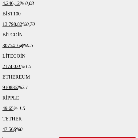
4.246,12
%-0,03
BİST100
13.798,82
%0,70
BİTCOİN
3075416
฿
%0.5
LİTECOİN
2174.03
Ł
%1.5
ETHEREUM
91088
Ξ
%2.1
RİPPLE
49.65
%-1.5
TETHER
47.56
$
%0