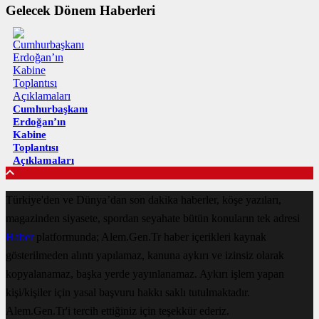
Gelecek Dönem Haberleri
Cumhurbaşkanı
Erdoğan’ın
Kabine
Toplantısı
Açıklamaları
Türkiye'den ve Dünya’dan son dakika haberler, köşe yazıları,
magazinden siyasete, spordan seyahate bütün konuların tek adresi
Haber
platformunda; Alem.Gen.Tr haber içerikleri kaynak
gösterilmeden alıntı yapılamaz, kanuna aykırı ve izinsiz olarak
kopyalanamaz, başka yerde yayınlanamaz. Aykırı işlem yapan
kişi/kişiler için yasal başvuru hakkı saklı tutulmaktadır.
Alem.Gen.Tr'i tercih ettiğiniz için teşekkür ederiz.