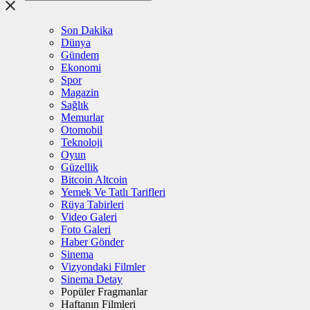
Son Dakika
Dünya
Gündem
Ekonomi
Spor
Magazin
Sağlık
Memurlar
Otomobil
Teknoloji
Oyun
Güzellik
Bitcoin Altcoin
Yemek Ve Tatlı Tarifleri
Rüya Tabirleri
Video Galeri
Foto Galeri
Haber Gönder
Sinema
Vizyondaki Filmler
Sinema Detay
Popüler Fragmanlar
Haftanın Filmleri