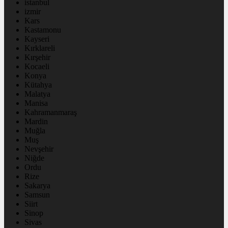
istanbul
izmir
Kars
Kastamonu
Kayseri
Kırklareli
Kırşehir
Kocaeli
Konya
Kütahya
Malatya
Manisa
Kahramanmaraş
Mardin
Muğla
Muş
Nevşehir
Niğde
Ordu
Rize
Sakarya
Samsun
Siirt
Sinop
Sivas