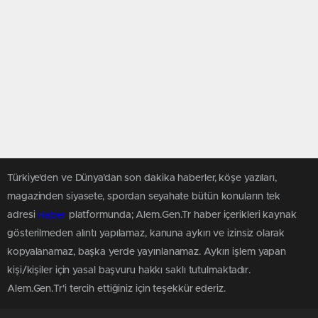
Türkiye'den ve Dünya’dan son dakika haberler, köşe yazıları,
magazinden siyasete, spordan seyahate bütün konuların tek
adresi
Haber
platformunda; Alem.Gen.Tr haber içerikleri kaynak
gösterilmeden alıntı yapılamaz, kanuna aykırı ve izinsiz olarak
kopyalanamaz, başka yerde yayınlanamaz. Aykırı işlem yapan
kişi/kişiler için yasal başvuru hakkı saklı tutulmaktadır.
Alem.Gen.Tr'i tercih ettiğiniz için teşekkür ederiz.