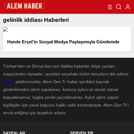
gelinlik iddiası Haberleri
Hande Erçel’in Sosyal Medya Paylaşımıyla Gündemde
Türkiye'den ve Dünya’dan son dakika haberler, köşe yazıları,
magazinden siyasete, spordan seyahate bütün konuların tek adresi
Haber
platformunda; Alem.Gen.Tr haber içerikleri kaynak
gösterilmeden alıntı yapılamaz, kanuna aykırı ve izinsiz olarak
kopyalanamaz, başka yerde yayınlanamaz. Aykırı işlem yapan
kişi/kişiler için yasal başvuru hakkı saklı tutulmaktadır. Alem.Gen.Tr'i
tercih ettiğiniz için teşekkür ederiz.
SAYFALAR
SERVİSLER