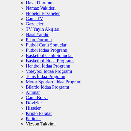
Hava Durumu
Namaz Vakitleri
Nöbetçi Eczaneler
Canlı TV
Gazeteler
TV Yayın Akışları
Nasıl Yapılır
Puan Durumu
Futbol Canlı Sonuçlar
Futbol İddaa Programı
Basketbol Canlı Sonuçlar
Basketbol İddaa Programı
Hentbol İddaa Programı
Voleybol İddaa Programı
Tenis İddaa Programı
Motor Sporları İddaa Programı
Bilardo İddaa Programı
Altınlar
Canlı Borsa
Dövizler
Hisseler
Kripto Paralar
Pariteler
Vizyon Takvimi