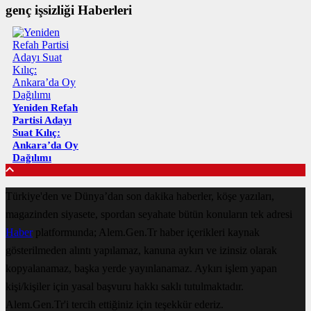
genç işsizliği Haberleri
Yeniden Refah
Partisi Adayı
Suat Kılıç:
Ankara’da Oy
Dağılımı
Türkiye'den ve Dünya’dan son dakika haberler, köşe yazıları,
magazinden siyasete, spordan seyahate bütün konuların tek adresi
Haber
platformunda; Alem.Gen.Tr haber içerikleri kaynak
gösterilmeden alıntı yapılamaz, kanuna aykırı ve izinsiz olarak
kopyalanamaz, başka yerde yayınlanamaz. Aykırı işlem yapan
kişi/kişiler için yasal başvuru hakkı saklı tutulmaktadır.
Alem.Gen.Tr'i tercih ettiğiniz için teşekkür ederiz.