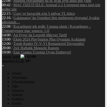
22:08
/
İstanbul Havalimanı’na üç uçak aynı anda iniş yaptı
00:42
/
MAÇ ÖZETİ İZLE: Arsenal 2-2 Liverpool maçı özet izle
goller izle
22:15
/
Uzay ve havacılık için 5 milyar TL bütçe
22:16
/
Galatasaray’da Osimhen’den muhteşem röveşata! Ayakta
alkışlandı…
22:08
/
Kocaelispor tek golle 3 puana ulaştı | Kocaelispor –
Ümraniyespor maç sonucu: 1-0
14:00
/
Air Fryer’da Lezzetli Mücver Tarifi
13:00
/
Ekim 2024 PlayStation Plus Oyunları Açıklandı
12:00
/
Tomb Raider IV-V-VI Remastered Duyuruldu!
20:00
/
2si1 Haftalık Magazin Raporu
19:00
/
Epic Games Ücretsiz Oyun Dağıtıyor!
Sabah
Vakti
02:00
İstanbul
AÇIK
28°
Adana
Adıyaman
Afyonkarahisar
Ağrı
Amasya
Ankara
Antalya
Artvin