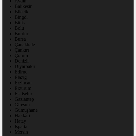
Aydın
Balıkesir
Bilecik
Bingöl
Bitlis
Bolu
Burdur
Bursa
Çanakkale
Çankırı
Çorum
Denizli
Diyarbakır
Edirne
Elazığ
Erzincan
Erzurum
Eskişehir
Gaziantep
Giresun
Gümüşhane
Hakkâri
Hatay
Isparta
Mersin