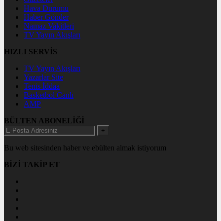
Hava Durumu
Haber Gönder
Namaz Vakitleri
TV Yayın Akışları
HIZLI SERVİS
TV Yayın Akışları
Yazarlar Site
Tenis İddaa
Basketbol Canlı
AMP
BÜLTEN ABONELİĞİ
+
Bu web sitesinden haber ve ebülten almak istiyorum
BİZİ TAKİP ET