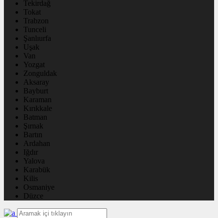
Tekirdağ
Tokat
Trabzon
Tunceli
Şanlıurfa
Uşak
Van
Yozgat
Zonguldak
Aksaray
Bayburt
Karaman
Kırıkkale
Batman
Şırnak
Bartın
Ardahan
Iğdır
Yalova
Karabük
Kilis
Osmaniye
Düzce