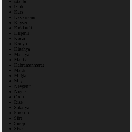
istanbul
izmir
Kars
Kastamonu
Kayseri
Kırklareli
Kırşehir
Kocaeli
Konya
Kütahya
Malatya
Manisa
Kahramanmaraş
Mardin
Muğla
Muş
Nevşehir
Niğde
Ordu
Rize
Sakarya
Samsun
Siirt
Sinop
Sivas