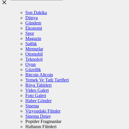
Son Dakika
Dünya
Gündem
Ekonomi
Spor
Magazin
Sağlık
Memurlar
Otomobil
Teknoloji
Oyun
Güzellik
Bitcoin Altcoin
Yemek Ve Tatlı Tarifleri
Rüya Tabirleri
Video Galeri
Foto Galeri
Haber Gönder
Sinema
Vizyondaki Filmler
Sinema Detay
Popüler Fragmanlar
Haftanın Filmleri