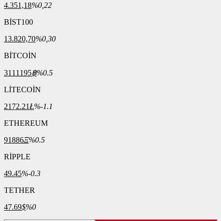
4.351,18
%0,22
BİST100
13.820,70
%0,30
BİTCOİN
3111195
฿
%0.5
LİTECOİN
2172.21
Ł
%-1.1
ETHEREUM
91886
Ξ
%0.5
RİPPLE
49.45
%-0.3
TETHER
47.69
$
%0