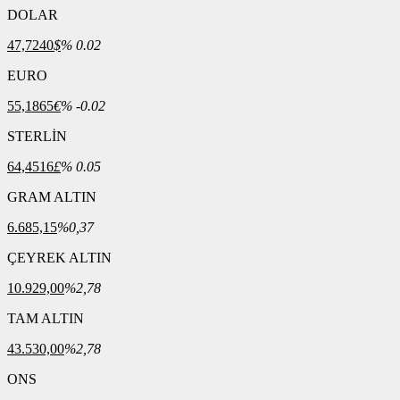
DOLAR
47,7240
$
% 0.02
EURO
55,1865
€
% -0.02
STERLİN
64,4516
£
% 0.05
GRAM ALTIN
6.685,15
%0,37
ÇEYREK ALTIN
10.929,00
%2,78
TAM ALTIN
43.530,00
%2,78
ONS