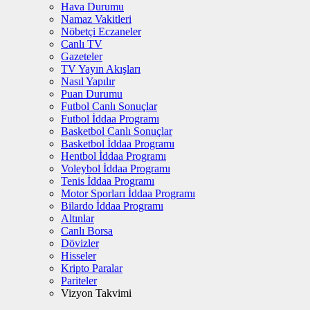
Hava Durumu
Namaz Vakitleri
Nöbetçi Eczaneler
Canlı TV
Gazeteler
TV Yayın Akışları
Nasıl Yapılır
Puan Durumu
Futbol Canlı Sonuçlar
Futbol İddaa Programı
Basketbol Canlı Sonuçlar
Basketbol İddaa Programı
Hentbol İddaa Programı
Voleybol İddaa Programı
Tenis İddaa Programı
Motor Sporları İddaa Programı
Bilardo İddaa Programı
Altınlar
Canlı Borsa
Dövizler
Hisseler
Kripto Paralar
Pariteler
Vizyon Takvimi