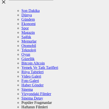
Son Dakika
Dünya
Gündem
Ekonomi
Spor
Magazin
Sağlık
Memurlar
Otomobil
Teknoloji
Oyun
Güzellik
Bitcoin Altcoin
Yemek Ve Tatlı Tarifleri
Rüya Tabirleri
Video Galeri
Foto Galeri
Haber Gönder
Sinema
Vizyondaki Filmler
Sinema Detay
Popüler Fragmanlar
Haftanın Filmleri