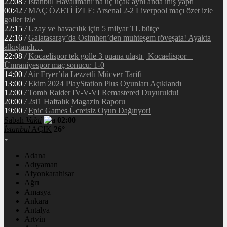
22:08
/
İstanbul Havalimanı’na üç uçak aynı anda iniş yaptı
00:42
/
MAÇ ÖZETİ İZLE: Arsenal 2-2 Liverpool maçı özet izle
goller izle
22:15
/
Uzay ve havacılık için 5 milyar TL bütçe
22:16
/
Galatasaray’da Osimhen’den muhteşem röveşata! Ayakta
alkışlandı…
22:08
/
Kocaelispor tek golle 3 puana ulaştı | Kocaelispor –
Ümraniyespor maç sonucu: 1-0
14:00
/
Air Fryer’da Lezzetli Mücver Tarifi
13:00
/
Ekim 2024 PlayStation Plus Oyunları Açıklandı
12:00
/
Tomb Raider IV-V-VI Remastered Duyuruldu!
20:00
/
2si1 Haftalık Magazin Raporu
19:00
/
Epic Games Ücretsiz Oyun Dağıtıyor!
Sabah
Vakti
02:00
İstanbul
AÇIK
26°
Adana
Adıyaman
Afyonkarahisar
Ağrı
Amasya
Ankara
Antalya
Artvin