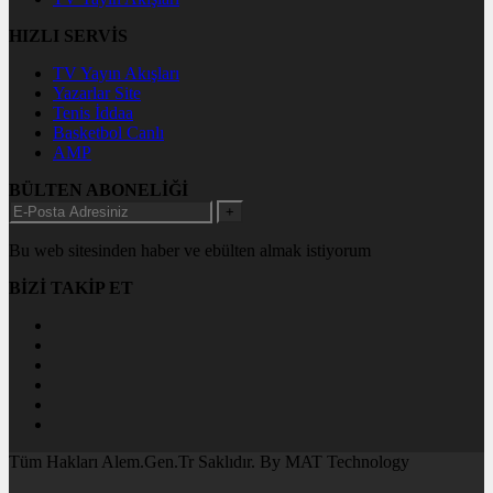
HIZLI SERVİS
TV Yayın Akışları
Yazarlar Site
Tenis İddaa
Basketbol Canlı
AMP
BÜLTEN ABONELİĞİ
+
Bu web sitesinden haber ve ebülten almak istiyorum
BİZİ TAKİP ET
Tüm Hakları Alem.Gen.Tr Saklıdır. By MAT Technology