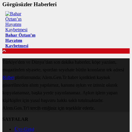
Görgüsüzler Haberleri
Bahar Öztan’ın
Hayatını
Kaybetmesi
Türkiye'den ve Dünya’dan son dakika haberler, köşe yazıları,
magazinden siyasete, spordan seyahate bütün konuların tek adresi
Haber
platformunda; Alem.Gen.Tr haber içerikleri kaynak
gösterilmeden alıntı yapılamaz, kanuna aykırı ve izinsiz olarak
kopyalanamaz, başka yerde yayınlanamaz. Aykırı işlem yapan
kişi/kişiler için yasal başvuru hakkı saklı tutulmaktadır.
Alem.Gen.Tr'i tercih ettiğiniz için teşekkür ederiz.
SAYFALAR
Üye Girişi