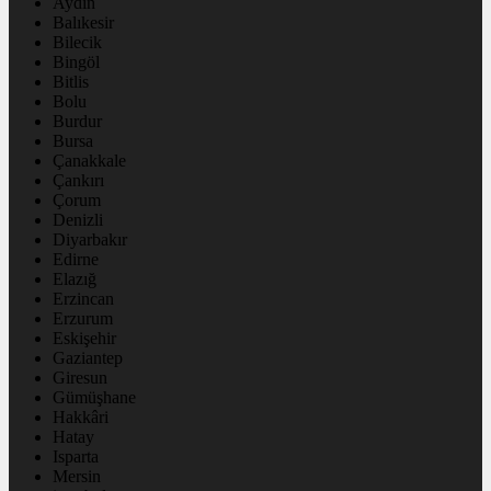
Aydın
Balıkesir
Bilecik
Bingöl
Bitlis
Bolu
Burdur
Bursa
Çanakkale
Çankırı
Çorum
Denizli
Diyarbakır
Edirne
Elazığ
Erzincan
Erzurum
Eskişehir
Gaziantep
Giresun
Gümüşhane
Hakkâri
Hatay
Isparta
Mersin