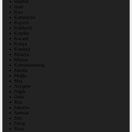
istanbul
izmir
Kars
Kastamonu
Kayseri
Kırklareli
Kırşehir
Kocaeli
Konya
Kütahya
Malatya
Manisa
Kahramanmaraş
Mardin
Muğla
Muş
Nevşehir
Niğde
Ordu
Rize
Sakarya
Samsun
Siirt
Sinop
Sivas