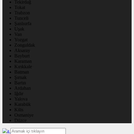
Tekirdağ
Tokat
Trabzon
Tunceli
Şanlıurfa
Uşak
Van
Yozgat
Zonguldak
Aksaray
Bayburt
Karaman
Kırıkkale
Batman
Şırnak
Bartın
Ardahan
Iğdır
Yalova
Karabük
Kilis
Osmaniye
Düzce