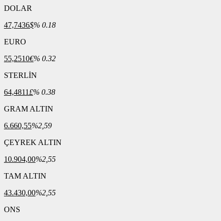
DOLAR
47,7436
$
% 0.18
EURO
55,2510
€
% 0.32
STERLİN
64,4811
£
% 0.38
GRAM ALTIN
6.660,55
%2,59
ÇEYREK ALTIN
10.904,00
%2,55
TAM ALTIN
43.430,00
%2,55
ONS