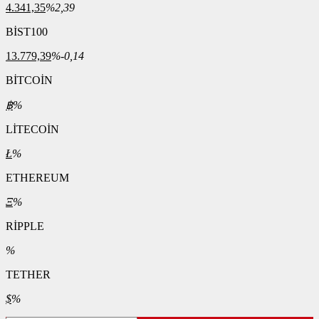
4.341,35
%2,39
BİST100
13.779,39
%-0,14
BİTCOİN
฿
%
LİTECOİN
Ł
%
ETHEREUM
Ξ
%
RİPPLE
%
TETHER
$
%