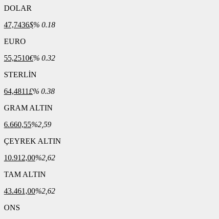
DOLAR
47,7436
$
% 0.18
EURO
55,2510
€
% 0.32
STERLİN
64,4811
£
% 0.38
GRAM ALTIN
6.660,55
%2,59
ÇEYREK ALTIN
10.912,00
%2,62
TAM ALTIN
43.461,00
%2,62
ONS