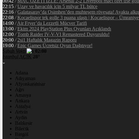
00:42
/
MAÇ ÖZETİ İZLE: Arsenal 2-2 Liverpool maçı özet izle golle
22:15
/
Uzay ve havacılık için 5 milyar TL bütçe
22:16
/
Galatasaray’da Osimhen’den muhteşem röveşata! Ayakta alkı
22:08
/
Kocaelispor tek golle 3 puana ulaştı | Kocaelispor – Ümraniy
14:00
/
Air Fryer’da Lezzetli Mücver Tarifi
13:00
/
Ekim 2024 PlayStation Plus Oyunları Açıklandı
12:00
/
Tomb Raider IV-V-VI Remastered Duyuruldu!
20:00
/
2si1 Haftalık Magazin Raporu
19:00
/
Epic Games Ücretsiz Oyun Dağıtıyor!
Sabah
Vakti
02:00
İstanbul
AÇIK
28°
Adana
Adıyaman
Afyonkarahisar
Ağrı
Amasya
Ankara
Antalya
Artvin
Aydın
Balıkesir
Bilecik
Bingöl