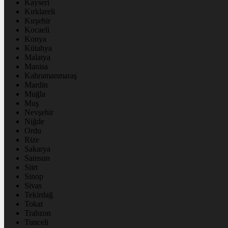
Kayseri
Kırklareli
Kırşehir
Kocaeli
Konya
Kütahya
Malatya
Manisa
Kahramanmaraş
Mardin
Muğla
Muş
Nevşehir
Niğde
Ordu
Rize
Sakarya
Samsun
Siirt
Sinop
Sivas
Tekirdağ
Tokat
Trabzon
Tunceli