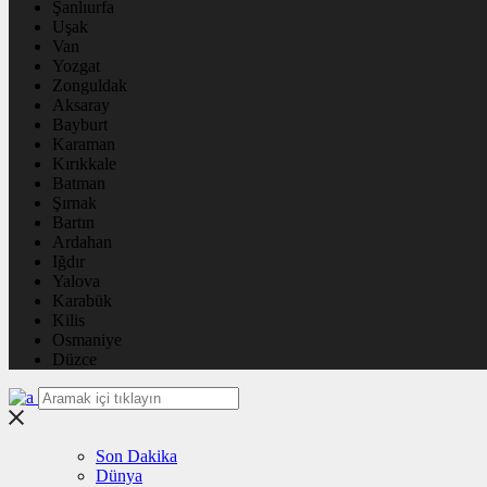
Şanlıurfa
Uşak
Van
Yozgat
Zonguldak
Aksaray
Bayburt
Karaman
Kırıkkale
Batman
Şırnak
Bartın
Ardahan
Iğdır
Yalova
Karabük
Kilis
Osmaniye
Düzce
Son Dakika
Dünya