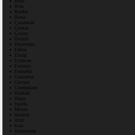
Bitlis
Bolu
Burdur
Bursa
Çanakkale
Çankırı
Çorum
Denizli
Diyarbakır
Edirne
Elazığ
Erzincan
Erzurum
Eskişehir
Gaziantep
Giresun
Gümüşhane
Hakkâri
Hatay
Isparta
Mersin
istanbul
izmir
Kars
Kastamonu