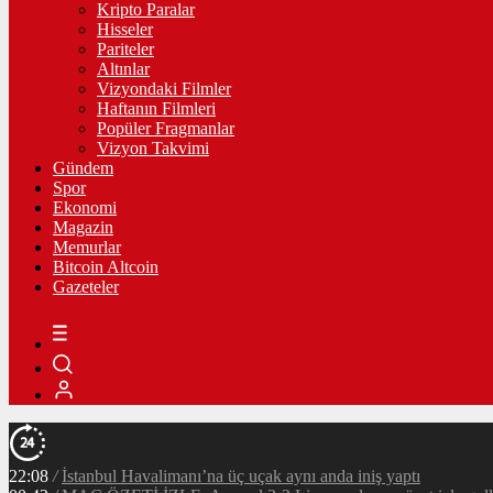
Kripto Paralar
Hisseler
Pariteler
Altınlar
Vizyondaki Filmler
Haftanın Filmleri
Popüler Fragmanlar
Vizyon Takvimi
Gündem
Spor
Ekonomi
Magazin
Memurlar
Bitcoin Altcoin
Gazeteler
22:08
/
İstanbul Havalimanı’na üç uçak aynı anda iniş yaptı