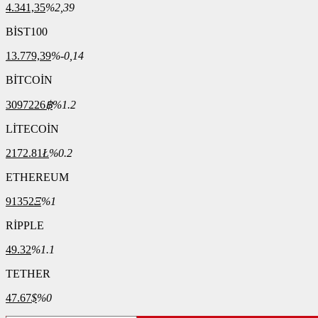
4.341,35
%2,39
BİST100
13.779,39
%-0,14
BİTCOİN
3097226
฿
%1.2
LİTECOİN
2172.81
Ł
%0.2
ETHEREUM
91352
Ξ
%1
RİPPLE
49.32
%1.1
TETHER
47.67
$
%0