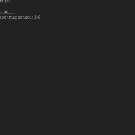
r izle
şlandı…
espor maç sonucu: 1-0